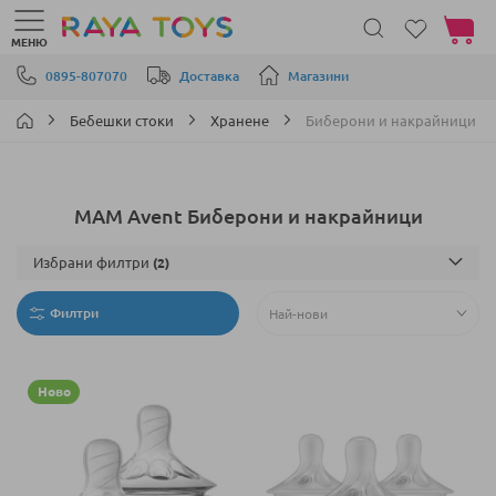
Моята 
МЕНЮ
Прескачане към съдържанието
0895-807070
Доставка
Магазини
Бебешки стоки
Хранене
Биберони и накрайници
MAM Avent Биберони и накрайници
Избрани филтри
Филтри
Ново