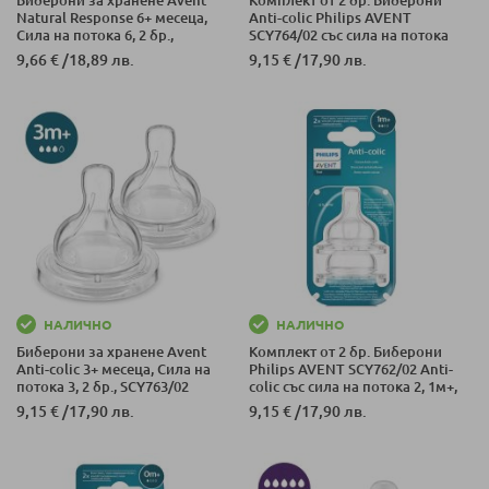
Natural Response 6+ месеца,
Anti-colic Philips AVENT
Сила на потока 6, 2 бр.,
SCY764/02 със сила на потока
SCY966/02
4, 6м+
9,66 €
/
18,89 лв.
9,15 €
/
17,90 лв.
НАЛИЧНО
НАЛИЧНО
Биберони за хранене Avent
Комплект от 2 бр. Биберони
Anti-colic 3+ месеца, Сила на
Philips AVENT SCY762/02 Anti-
потока 3, 2 бр., SCY763/02
colic със сила на потока 2, 1м+,
9,15 €
/
17,90 лв.
9,15 €
/
17,90 лв.