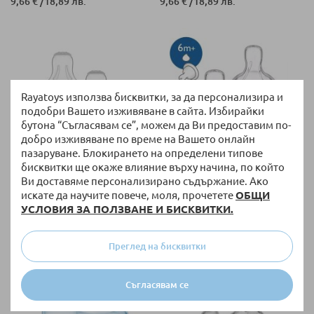
9,66 €
/
18,89 лв.
9,66 €
/
18,89 лв.
Rayatoys използва бисквитки, за да персонализира и
подобри Вашето изживяване в сайта. Избирайки
бутона “Съгласявам се”, можем да Ви предоставим по-
добро изживяване по време на Вашето онлайн
пазаруване. Блокирането на определени типове
бисквитки ще окаже влияние върху начина, по който
НАЛИЧНО
НАЛИЧНО
Ви доставяме персонализирано съдържание. Ако
Биберони MAM Етап 0 за
Биберон за гъсти храни
искате да научите повече, моля, прочетете
ОБЩИ
недоносени бебета, 2 бр.,
Philips AVENT Classic+ Anti-
УСЛОВИЯ ЗА ПОЛЗВАНЕ И БИСКВИТКИ.
MAM-FED10-N
colic 6м+, 2 бр.
11,20 €
/
21,91 лв.
7,93 €
/
15,51 лв.
Преглед на бисквитки
Съгласявам се