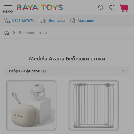
Моята 
МЕНЮ
Прескачане към съдържанието
0895-807070
Доставка
Магазини
Бебешки стоки
Medela Azaria Бебешки стоки
Избрани филтри