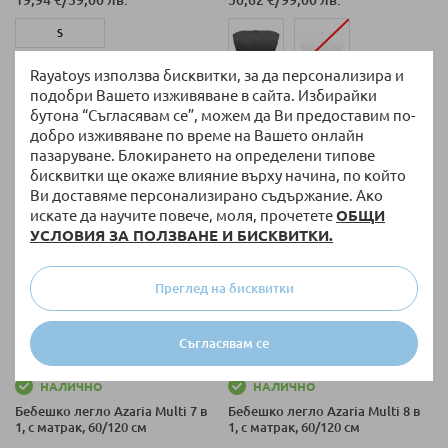
S
Rayatoys използва бисквитки, за да персонализира и
M
подобри Вашето изживяване в сайта. Избирайки
S
+ още варианти
бутона “Съгласявам се”, можем да Ви предоставим по-
L
добро изживяване по време на Вашето онлайн
L
пазаруване. Блокирането на определени типове
XL
бисквитки ще окаже влияние върху начина, по който
Ви доставяме персонализирано съдържание. Ако
искате да научите повече, моля, прочетете
ОБЩИ
УСЛОВИЯ ЗА ПОЛЗВАНЕ И БИСКВИТКИ.
Преглед на бисквитки
Съгласявам се
НАЛИЧНО
НАЛИЧНО
Бебешко легло Azaria Multi 7 в
Бебешко легло Azaria Multi 8 в
1, с матрак, 60/120 см
1, с матрак, 60/120 см