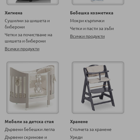
Хигиена
Бебешка козметика
Сушилни за шишета и
Мокри кърпички
биберони
Четки и пасти за зъби
Четки за почистване на
Всички продукти
шишета и биберони
Всички продукти
Мебели за детска стая
Хранене
Дървени бебешки легла
Столчета за хранене
Дървени скринове и
Уреди