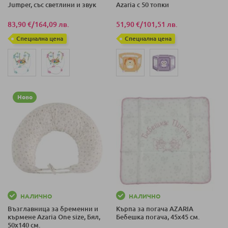
Jumper, със светлини и звук
Azaria с 50 топки
83,90 €
/
164,09 лв.
51,90 €
/
101,51 лв.
Специална цена
Специална цена
Ново
НАЛИЧНО
НАЛИЧНО
Възглавница за бременни и
Кърпа за погача AZARIA
кърмене Azaria One size, Бял,
Бебешка погача, 45х45 см.
50x140 см.