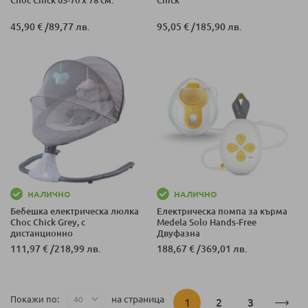
Choc Chick 63-70 х 78 см.
Chick
45,90 €
/
89,77 лв.
95,05 €
/
185,90 лв.
НАЛИЧНО
НАЛИЧНО
Бебешка електрическа люлка
Eлектрическа помпа за кърма
Choc Chick Grey, с
Medela Solo Hands-Free
дистанционно
Двуфазна
111,97 €
/
218,99 лв.
188,67 €
/
369,01 лв.
Страница
на страница
Покажи по
В
Страница
Страница
1
2
3