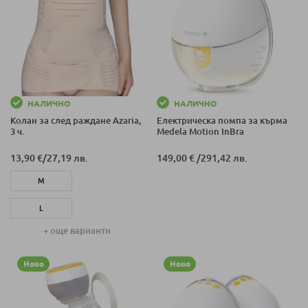
НАЛИЧНО
НАЛИЧНО
Колан за след раждане Azaria,
Електрическа помпа за кърма
3 ч.
Medela Motion InBra
13,90 €
/
27,19 лв.
149,00 €
/
291,42 лв.
M
L
+ още варианти
XL
Ново
XXL
Ново