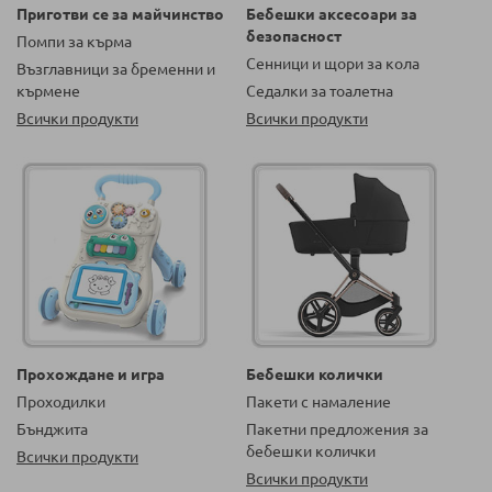
Приготви се за майчинство
Бебешки аксесоари за
безопасност
Помпи за кърма
Сенници и щори за кола
Възглавници за бременни и
кърмене
Седалки за тоалетна
Всички продукти
Всички продукти
Прохождане и игра
Бебешки колички
Проходилки
Пакети с намаление
Бънджита
Пакетни предложения за
бебешки колички
Всички продукти
Всички продукти