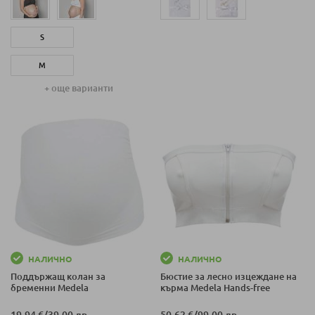
S
M
+ още варианти
L
XL
НАЛИЧНО
НАЛИЧНО
Поддържащ колан за
Бюстие за лесно изцеждане на
бременни Medela
кърма Medela Hands-free
19,94 €
/
39,00 лв.
50,62 €
/
99,00 лв.