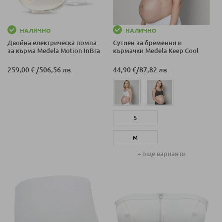
НАЛИЧНО
НАЛИЧНО
Двойна електрическа помпа
Сутиен за бременни и
за кърма Medela Motion InBra
кърмачки Medela Keep Cool
259,00 €
/
506,56 лв.
44,90 €
/
87,82 лв.
S
M
+ още варианти
L
XL