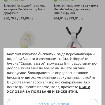
Електрическа двойна помпа
Електрическа помпа за кърма
за кърма Medela Swing Maxi
Medela Solo+ Двуфазна, с
Двуфазна
шише и фуния
280,70 €
/
549,00 лв.
204,01 €
/
399,01 лв.
Rayatoys използва бисквитки, за да персонализира и
подобри Вашето изживяване в сайта. Избирайки
бутона “Съгласявам се”, можем да Ви предоставим по-
добро изживяване по време на Вашето онлайн
пазаруване. Блокирането на определени типове
НАЛИЧНО
НАЛИЧНО
бисквитки ще окаже влияние върху начина, по който
Ръчна помпа за кърма Medela
Медальон за бременни Бола
Ви доставяме персонализирано съдържание. Ако
Harmony Двуфазна
Eudora 20 мм мексикански
искате да научите повече, моля, прочетете
ОБЩИ
мотиви червен
УСЛОВИЯ ЗА ПОЛЗВАНЕ И БИСКВИТКИ.
48,06 €
/
94,00 лв.
22,50 €
/
44,01 лв.
Специална цена
Преглед на бисквитки