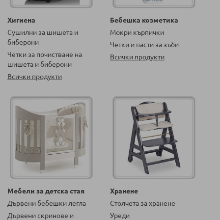
Хигиена
Бебешка козметика
Сушилни за шишета и
Мокри кърпички
биберони
Четки и пасти за зъби
Четки за почистване на
Всички продукти
шишета и биберони
Всички продукти
Мебели за детска стая
Хранене
Дървени бебешки легла
Столчета за хранене
Дървени скринове и
Уреди