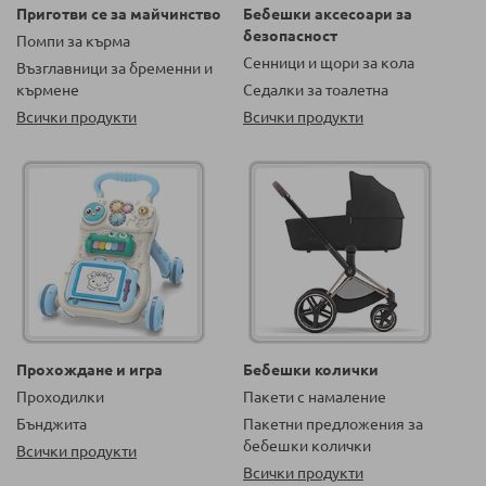
Приготви се за майчинство
Бебешки аксесоари за
безопасност
Помпи за кърма
Сенници и щори за кола
Възглавници за бременни и
кърмене
Седалки за тоалетна
Всички продукти
Всички продукти
Прохождане и игра
Бебешки колички
Проходилки
Пакети с намаление
Бънджита
Пакетни предложения за
бебешки колички
Всички продукти
Всички продукти