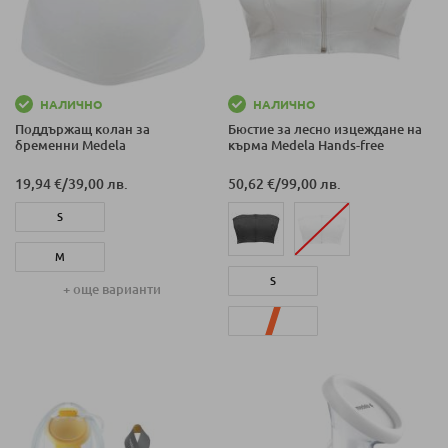
НАЛИЧНО
НАЛИЧНО
Поддържащ колан за
Бюстие за лесно изцеждане на
бременни Medela
кърма Medela Hands-free
19,94 €
/
39,00 лв.
50,62 €
/
99,00 лв.
S
M
S
+ още варианти
L
L
XL