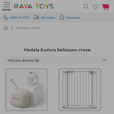
Моята 
МЕНЮ
Прескачане към съдържанието
0895-807070
Доставка
Магазини
Бебешки стоки
Medela Eudora Бебешки стоки
Избрани филтри