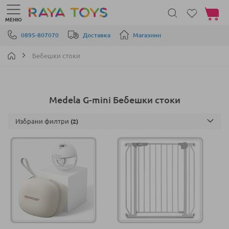
Моята 
МЕНЮ
Прескачане към съдържанието
0895-807070
Доставка
Магазини
Бебешки стоки
Medela G-mini Бебешки стоки
Избрани филтри