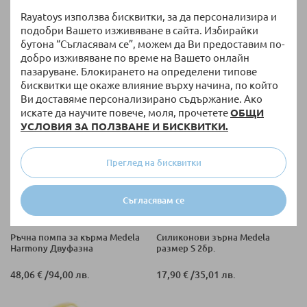
Rayatoys използва бисквитки, за да персонализира и
Електрическа двойна помпа
Електрическа помпа за кърма
за кърма Medela Swing Maxi
Medela Solo+ Двуфазна, с
подобри Вашето изживяване в сайта. Избирайки
Двуфазна
шише и фуния
бутона “Съгласявам се”, можем да Ви предоставим по-
280,70 €
/
549,00 лв.
204,01 €
/
399,01 лв.
добро изживяване по време на Вашето онлайн
пазаруване. Блокирането на определени типове
бисквитки ще окаже влияние върху начина, по който
Ви доставяме персонализирано съдържание. Ако
искате да научите повече, моля, прочетете
ОБЩИ
УСЛОВИЯ ЗА ПОЛЗВАНЕ И БИСКВИТКИ.
Преглед на бисквитки
Съгласявам се
НАЛИЧНО
НАЛИЧНО
Ръчна помпа за кърма Medela
Силиконови зърна Medela
Harmony Двуфазна
размер S 2бр.
48,06 €
/
94,00 лв.
17,90 €
/
35,01 лв.