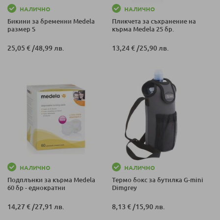
НАЛИЧНО
НАЛИЧНО
Бикини за бременни Medela
Пликчета за съхранение на
размер S
кърма Medela 25 бр.
25,05 €
/
48,99 лв.
13,24 €
/
25,90 лв.
НАЛИЧНО
НАЛИЧНО
Подплънки за кърма Medela
Термо бокс за бутилка G-mini
60 бр - еднократни
Dimgrey
14,27 €
/
27,91 лв.
8,13 €
/
15,90 лв.