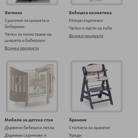
Хигиена
Бебешка козметика
Сушилни за шишета и
Мокри кърпички
биберони
Четки и пасти за зъби
Четки за почистване на
Всички продукти
шишета и биберони
Всички продукти
Мебели за детска стая
Хранене
Дървени бебешки легла
Столчета за хранене
Дървени скринове и
Уреди