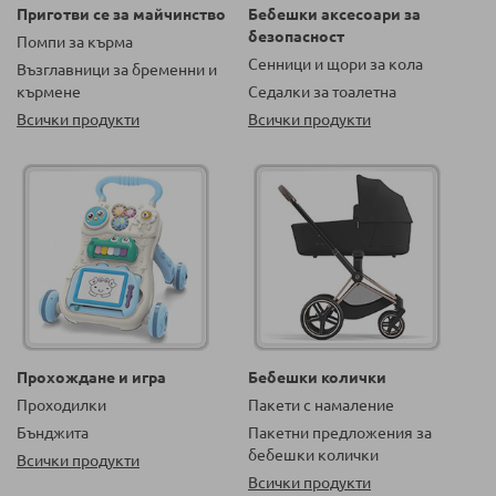
Приготви се за майчинство
Бебешки аксесоари за
безопасност
Помпи за кърма
Сенници и щори за кола
Възглавници за бременни и
кърмене
Седалки за тоалетна
Всички продукти
Всички продукти
Прохождане и игра
Бебешки колички
Проходилки
Пакети с намаление
Бънджита
Пакетни предложения за
бебешки колички
Всички продукти
Всички продукти