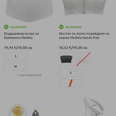
НАЛИЧНО
НАЛИЧНО
Поддържащ колан за
Бюстие за лесно изцеждане на
бременни Medela
кърма Medela Hands-free
19,94 €
/
39,00 лв.
50,62 €
/
99,00 лв.
S
M
S
+ още варианти
L
L
XL