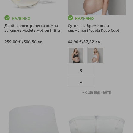
НАЛИЧНО
НАЛИЧНО
Двойна електрическа помпа
Сутиен за бременни и
за кърма Medela Motion InBra
кърмачки Medela Keep Cool
259,00 €
/
506,56 лв.
44,90 €
/
87,82 лв.
S
M
+ още варианти
L
XL