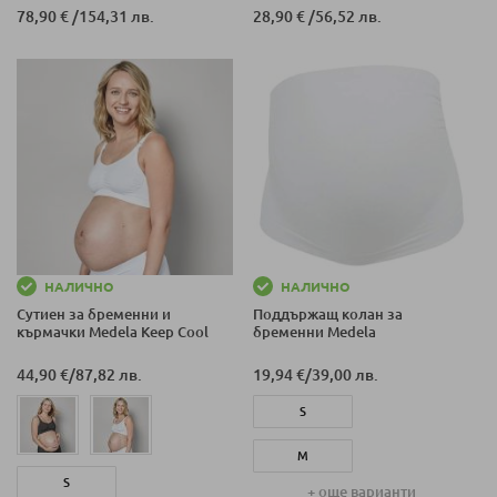
78,90 €
/
154,31 лв.
28,90 €
/
56,52 лв.
НАЛИЧНО
НАЛИЧНО
Сутиен за бременни и
Поддържащ колан за
кърмачки Medela Keep Cool
бременни Medela
44,90 €
/
87,82 лв.
19,94 €
/
39,00 лв.
S
M
S
+ още варианти