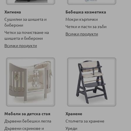
Хигиена
Бебешка козметика
Сушилни за шишета и
Мокри кърпички
биберони
Четки и пасти за зъби
Четки за почистване на
Всички продукти
шишета и биберони
Всички продукти
Мебели за детска стая
Хранене
Дървени бебешки легла
Столчета за хранене
Дървени скринове и
Уреди