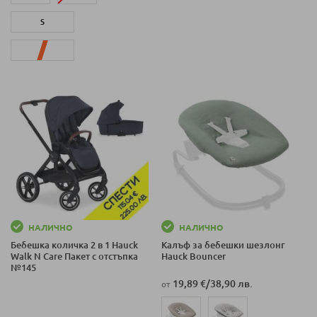
S
L
НАЛИЧНО
НАЛИЧНО
Бебешка количка 2 в 1 Hauck
Калъф за бебешки шезлонг
Walk N Care Пакет с отстъпка
Hauck Bouncer
№145
19,89 €
/
38,90 лв.
от