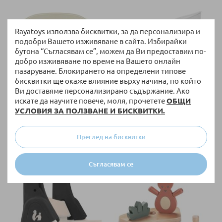
Rayatoys използва бисквитки, за да персонализира и
подобри Вашето изживяване в сайта. Избирайки
бутона “Съгласявам се”, можем да Ви предоставим по-
добро изживяване по време на Вашето онлайн
пазаруване. Блокирането на определени типове
бисквитки ще окаже влияние върху начина, по който
Ви доставяме персонализирано съдържание. Ако
НАЛИЧНО
НАЛИЧНО
искате да научите повече, моля, прочетете
ОБЩИ
Силиконова подложка за
Кутия с капак за съхранение за
УСЛОВИЯ ЗА ПОЛЗВАНЕ И БИСКВИТКИ.
столче за хранене Hauck
столчета за хранене Hauck
Disney Winnie the Pooh
Disney Winnie the Pooh
20,40 €
/
39,90 лв.
25,51 €
/
49,89 лв.
Преглед на бисквитки
Съгласявам се