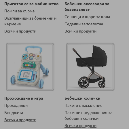
Приготви се за майчинство
Бебешки аксесоари за
безопасност
Помпи за кърма
Сенници и щори за кола
Възглавници за бременни и
кърмене
Седалки за тоалетна
Всички продукти
Всички продукти
Прохождане и игра
Бебешки колички
Проходилки
Пакети с намаление
Бънджита
Пакетни предложения за
бебешки колички
Всички продукти
Всички продукти