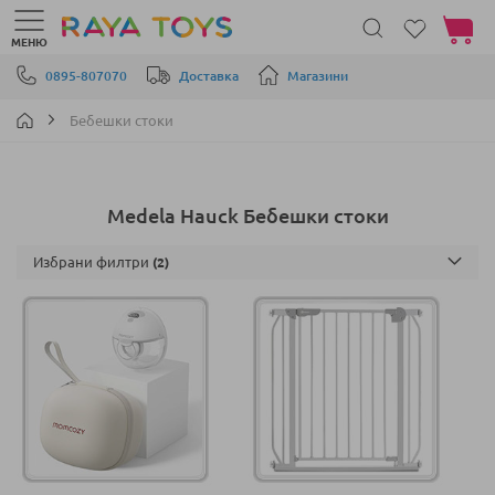
Моята 
МЕНЮ
Прескачане към съдържанието
0895-807070
Доставка
Магазини
Бебешки стоки
Medela Hauck Бебешки стоки
Избрани филтри