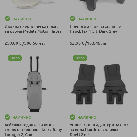
НАЛИЧНО
НАЛИЧНО
Двойна електрическа помпа
Преносим стол за хранене
за кърма Medela Motion InBra
Hauck Fix N Sit, Dark Grey
259,00 €
/
506,56 лв.
52,90 €
/
103,46 лв.
Ново
Ново
НАЛИЧНО
НАЛИЧНО
Бебешка седалка за лятна
Универсални адаптери за стол
количка триколка Hauck Baby
за кола Hauck за количка
Lounger 2, Сив
Duett 2 и 4