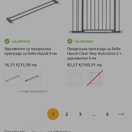
НАЛИЧНО
НАЛИЧНО
Удължител за предпазна
Предпазна преграда за бебе
преграда за бебе Hauck 9 см
Hauck Clear Step Autoclose 2 +
удължител 9 см
16,31 €
/
31,90 лв.
82,27 €
/
160,91 лв.
+ още варианти
Страница
В
Страница
Страница
Страница
1
2
3
...
6
момента
на страница
Покажи по