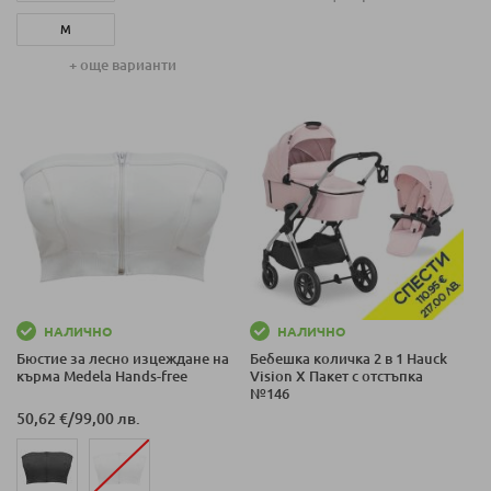
L
M
XL
+ още варианти
L
XL
НАЛИЧНО
НАЛИЧНО
Бюстие за лесно изцеждане на
Бебешка количка 2 в 1 Hauck
кърма Medela Hands-free
Vision X Пакет с отстъпка
№146
50,62 €
/
99,00 лв.