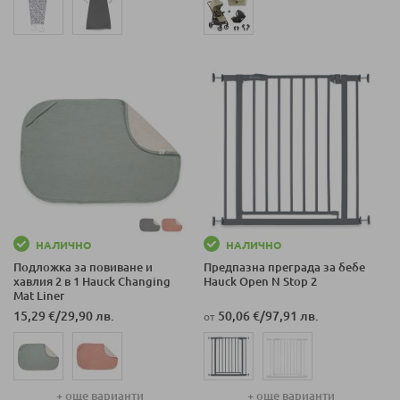
НАЛИЧНО
НАЛИЧНО
Подложка за повиване и
Предпазна преграда за бебе
хавлия 2 в 1 Hauck Changing
Hauck Open N Stop 2
Mat Liner
15,29 €
/
29,90 лв.
50,06 €
/
97,91 лв.
от
+ още варианти
+ още варианти