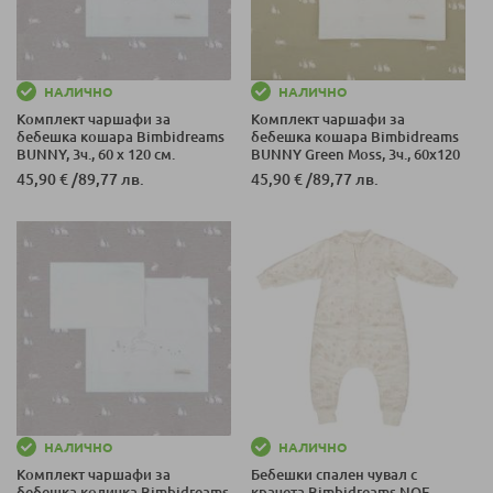
НАЛИЧНО
НАЛИЧНО
Комплект чаршафи за
Комплект чаршафи за
бебешка кошара Bimbidreams
бебешка кошара Bimbidreams
BUNNY, 3ч., 60 x 120 см.
BUNNY Green Moss, 3ч., 60x120
см.
45,90 €
/
89,77 лв.
45,90 €
/
89,77 лв.
НАЛИЧНО
НАЛИЧНО
Комплект чаршафи за
Бебешки спален чувал с
бебешка количка Bimbidreams
крачета Bimbidreams NOE,