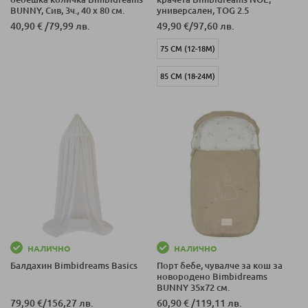
BUNNY, Сив, 3ч., 40 x 80 см.
универсален, TOG 2.5
40,90 €
/
79,99 лв.
49,90 €
/
97,60 лв.
75 СМ (12-18М)
85 СМ (18-24М)
НАЛИЧНО
НАЛИЧНО
Балдахин Bimbidreams Basics
Порт бебе, чувалче за кош за
новородено Bimbidreams
BUNNY 35x72 см.
79,90 €
/
156,27 лв.
60,90 €
/
119,11 лв.