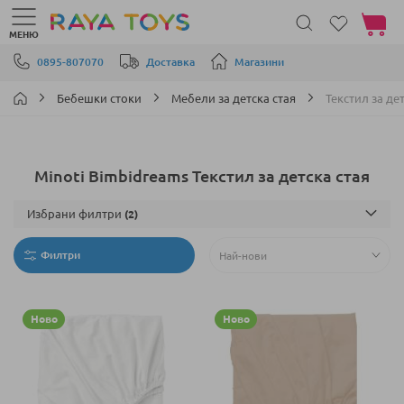
Моята 
МЕНЮ
Прескачане към съдържанието
0895-807070
Доставка
Магазини
Бебешки стоки
Мебели за детска стая
Текстил за де
Minoti Bimbidreams Текстил за детска стая
Избрани филтри
Филтри
Ново
Ново