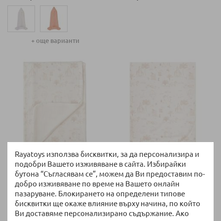
+ още варианти
Rayatoys използва бисквитки, за да персонализира и
НАЛИЧНО
НАЛИЧНО
подобри Вашето изживяване в сайта. Избирайки
Бебешко одеяло Bimbidreams
Бебешки чаршаф с ластик
бутона “Съгласявам се”, можем да Ви предоставим по-
NOE 80x110 см.
Bimbidreams NOE 70x140 см.
добро изживяване по време на Вашето онлайн
пазаруване. Блокирането на определени типове
34,90 €
/
68,26 лв.
23,90 €
/
46,74 лв.
бисквитки ще окаже влияние върху начина, по който
Ви доставяме персонализирано съдържание. Ако