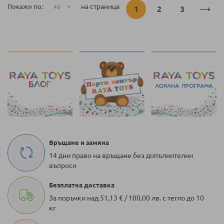
Страница
на страница
Покажи по
В
Страница
Страница
1
2
3
момента
четете
страница
Връщане и замяна
14 дни право на връщане без допълнителни
въпроси
Безплатна доставка
За поръчки над 51,13 € / 100,00 лв. с тегло до 10
кг