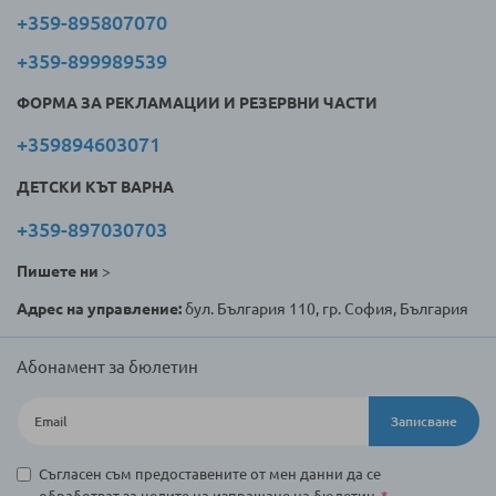
+359-895807070
+359-899989539
ФОРМА ЗА РЕКЛАМАЦИИ И РЕЗЕРВНИ ЧАСТИ
+359894603071
ДЕТСКИ КЪТ ВАРНА
+359-897030703
Пишете ни
>
Адрес на управление:
бул. България 110, гр. София, България
Абонамент за бюлетин
Записване
Съгласен съм предоставените от мен данни да се
обработват за целите на изпращане на бюлетин.