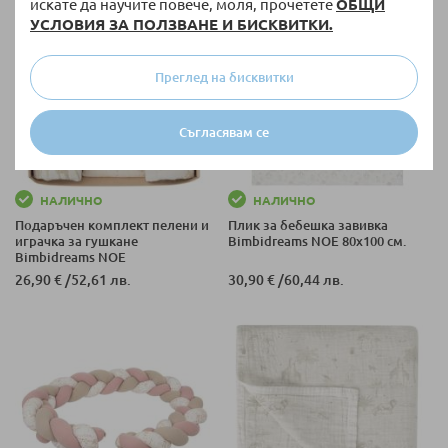
искате да научите повече, моля, прочетете
ОБЩИ
УСЛОВИЯ ЗА ПОЛЗВАНЕ И БИСКВИТКИ.
Преглед на бисквитки
Съгласявам се
НАЛИЧНО
НАЛИЧНО
Подаръчен комплект пелени и
Плик за бебешка завивка
играчка за гушкане
Bimbidreams NOE 80x100 см.
Bimbidreams NOE
26,90 €
/
52,61 лв.
30,90 €
/
60,44 лв.