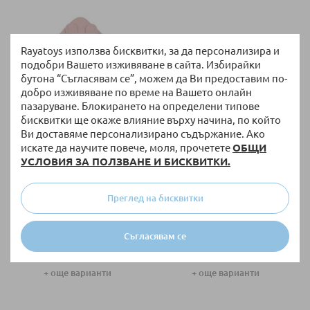
Rayatoys използва бисквитки, за да персонализира и
подобри Вашето изживяване в сайта. Избирайки
бутона “Съгласявам се”, можем да Ви предоставим по-
добро изживяване по време на Вашето онлайн
пазаруване. Блокирането на определени типове
бисквитки ще окаже влияние върху начина, по който
Ви доставяме персонализирано съдържание. Ако
искате да научите повече, моля, прочетете
ОБЩИ
НАЛИЧНО
НАЛИЧНО
УСЛОВИЯ ЗА ПОЛЗВАНЕ И БИСКВИТКИ.
Одеяло за столче за кола
Одеяло Lionelo бамбук 75x100
Lionelo
см
Преглед на бисквитки
40,90 €
/
79,99 лв.
19,90 €
/
38,92 лв.
Съгласявам се
+ още варианти
+ още варианти