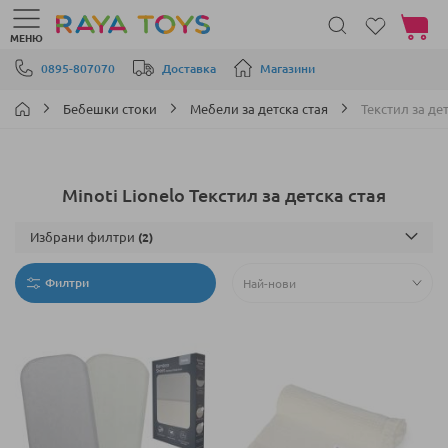
Моята 
МЕНЮ
Прескачане към съдържанието
0895-807070
Доставка
Магазини
Бебешки стоки
Мебели за детска стая
Текстил за де
Minoti Lionelo Текстил за детска стая
Избрани филтри
Филтри