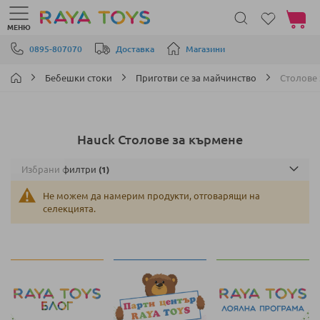
Моята 
МЕНЮ
Прескачане към съдържанието
0895-807070
Доставка
Магазини
Бебешки стоки
Приготви се за майчинство
Столове 
Hauck Столове за кърмене
Избрани филтри
Не можем да намерим продукти, отговарящи на
селекцията.