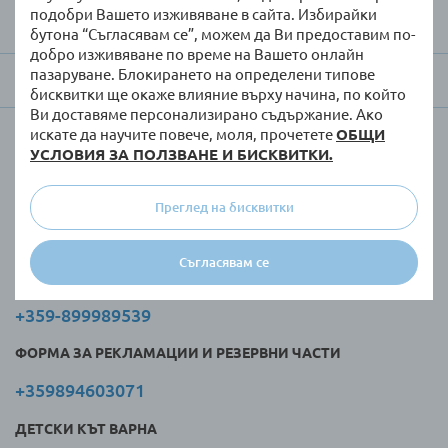
подобри Вашето изживяване в сайта. Избирайки
За Raya Toys
бутона “Съгласявам се”, можем да Ви предоставим по-
добро изживяване по време на Вашето онлайн
пазаруване. Блокирането на определени типове
Търговци и клиенти
бисквитки ще окаже влияние върху начина, по който
Ви доставяме персонализирано съдържание. Ако
искате да научите повече, моля, прочетете
ОБЩИ
Обслужване по телефона:
УСЛОВИЯ ЗА ПОЛЗВАНЕ И БИСКВИТКИ.
Понеделник - петък, от 9-18 ч.:
Преглед на бисквитки
САЙТ
Съгласявам се
+359-895807070
+359-899989539
ФОРМА ЗА РЕКЛАМАЦИИ И РЕЗЕРВНИ ЧАСТИ
+359894603071
ДЕТСКИ КЪТ ВАРНА