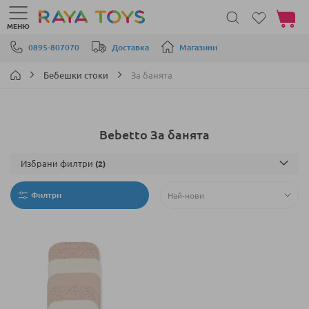
Моята 
МЕНЮ
Прескачане към съдържанието
0895-807070
Доставка
Магазини
Бебешки стоки
За банята
Bebetto За банята
Избрани филтри
Филтри