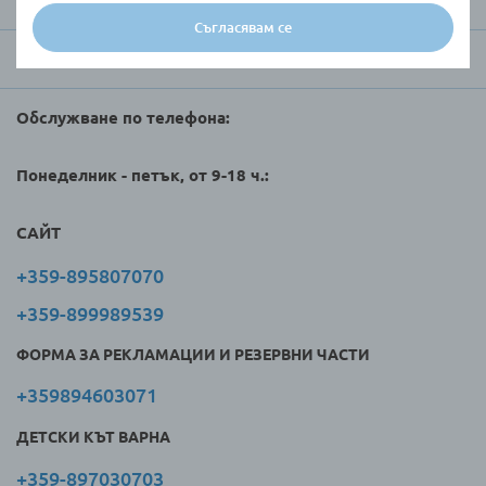
За Raya Toys
Съгласявам се
Търговци и клиенти
Обслужване по телефона:
Понеделник - петък, от 9-18 ч.:
САЙТ
+359-895807070
+359-899989539
ФОРМА ЗА РЕКЛАМАЦИИ И РЕЗЕРВНИ ЧАСТИ
+359894603071
ДЕТСКИ КЪТ ВАРНА
+359-897030703