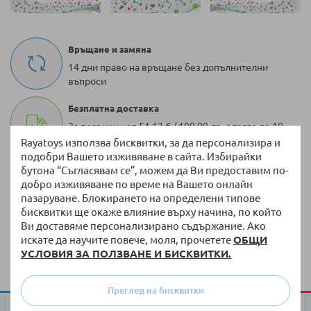
Връщане и замяна
14 дни право на връщане без допълнителни
въпроси
Безплатна доставка
За поръчки над 51,13 € / 100,00 лв. с тегло до 10
кг
Rayatoys използва бисквитки, за да персонализира и
подобри Вашето изживяване в сайта. Избирайки
100 000 + артикула
бутона “Съгласявам се”, можем да Ви предоставим по-
добро изживяване по време на Вашето онлайн
Разнообразие от оригинални продукти винаги
пазаруване. Блокирането на определени типове
на склад
бисквитки ще окаже влияние върху начина, по който
Ви доставяме персонализирано съдържание. Ако
Бърза доставка
искате да научите повече, моля, прочетете
ОБЩИ
Доставка до 3 работни дни на налична стока
УСЛОВИЯ ЗА ПОЛЗВАНЕ И БИСКВИТКИ.
Преглед на бисквитки