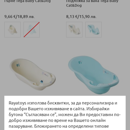
Гърне Tega Baby Cat&Dog
Подложка за вана Tega Baby
Cat&Dog
9,66 €
/
18,89 лв.
8,13 €
/
15,90 лв.
Rayatoys използва бисквитки, за да персонализира и
НАЛИЧНО
НАЛИЧНО
подобри Вашето изживяване в сайта. Избирайки
Вана за бебе Tega Baby
Вана за бебе Tega Baby
бутона “Съгласявам се”, можем да Ви предоставим по-
Cat&Dog 86 cm
Cat&Dog 102cm
добро изживяване по време на Вашето онлайн
пазаруване. Блокирането на определени типове
15,80 €
/
30,90 лв.
16,82 €
/
32,90 лв.