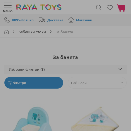
Моята 
МЕНЮ
Прескачане към съдържанието
0895-807070
Доставка
Магазини
Бебешки стоки
За банята
За банята
Избрани филтри
Филтри