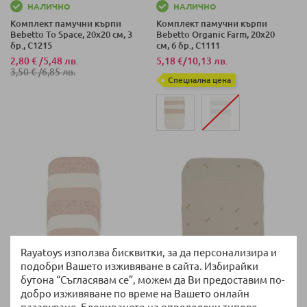
НАЛИЧНО
НАЛИЧНО
Комплект памучни кърпи
Комплект памучни кърпи
Bebetto To Space, 20х20 см, 3
Bebetto Organic Farm, 20х20
бр., C1215
см, 6 бр., C1111
2,80 €
/
5,48 лв.
5,18 €
/
10,13 лв.
3,50 €
/
6,85 лв.
Специална цена
Rayatoys използва бисквитки, за да персонализира и
подобри Вашето изживяване в сайта. Избирайки
бутона “Съгласявам се”, можем да Ви предоставим по-
добро изживяване по време на Вашето онлайн
НАЛИЧНО
НАЛИЧНО