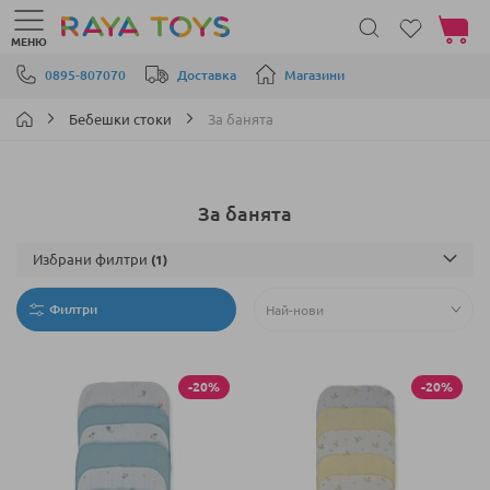
Моята 
МЕНЮ
Прескачане към съдържанието
0895-807070
Доставка
Магазини
Бебешки стоки
За банята
За банята
Избрани филтри
Филтри
-20%
-20%