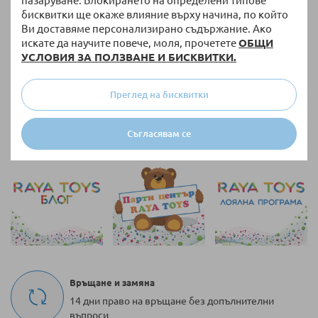
пазаруване. Блокирането на определени типове
Комплект бамбукови кърпи
Комплект памучни кърпи
бисквитки ще окаже влияние върху начина, по който
Bebetto Bamboo, Бежов, 20х20
Bebetto Dream Big, Бежов,
см, 6 бр., C1118
20х20 см, 3 бр., C1116
Ви доставяме персонализирано съдържание. Ако
5,33 €
/
10,42 лв.
2,49 €
/
4,87 лв.
искате да научите повече, моля, прочетете
ОБЩИ
УСЛОВИЯ ЗА ПОЛЗВАНЕ И БИСКВИТКИ.
Специална цена
Специална цена
Преглед на бисквитки
на страница
Покажи по
Съгласявам се
Връщане и замяна
14 дни право на връщане без допълнителни
въпроси