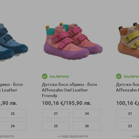
НАЛИЧНО
НАЛИЧ
увки - боти
Детски боси обувки - боти
Детски бос
k Leather
Affenzahn Owl Leather
Affenzahn 
Friendy
,90 лв.
100,16 €
/
195,90 лв.
100,16 €
22
21
24
21
24
25
26
23
арианти
+ още варианти
+ о
26
27
28
25