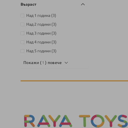
Възраст
артикули
Над 1 година
3
артикули
Над 2 години
3
артикули
Над 3 години
3
артикули
Над 4 години
3
артикули
Над 5 години
3
Покажи (
1
) повече