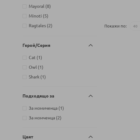
артикули
Mayoral
8
Добави в колич
27
артикули
Minoti
5
29
артикули
Ragtales
2
Покажи по
артикул
Rainbow Designs
1
31
артикули
Raya Toys
2
Герой/Серия
артикули
БЕКО
2
артикул
Cat
1
артикули
Колев и Колев
2
артикул
Owl
1
артикул
Shark
1
Подходящо за
артикул
За момиченца
1
артикули
За момченца
2
Цвят