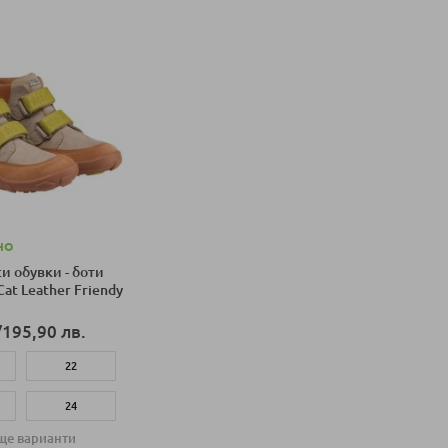
НО
и обувки - боти
Cat Leather Friendy
/
195,90 лв.
22
24
ще варианти
26