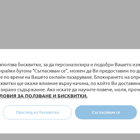
използва бисквитки, за да персонализира и подобри Вашето из
бирайки бутона “Съгласявам се”, можем да Ви предоставим по-
е по време на Вашето онлайн пазаруване. Блокирането на оп
сквитки ще окаже влияние върху начина, по който Ви доставям
зирано съдържание. Ако искате да научите повече, моля, проч
ЛОВИЯ ЗА ПОЛЗВАНЕ И БИСКВИТКИ.
Преглед на бисквитки
Съгласявам се