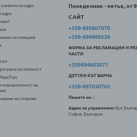
Понеделник - петък, от 9-
а клиенти на едро
а едро
САЙТ
ъчам?
+359-895807070
вия
+359-899989539
 начин на плащане
я
ФОРМА ЗА РЕКЛАМАЦИИ И РЕ
ЧАСТИ
оски
+359894603071
програма за лоялност
ДЕТСКИ КЪТ ВАРНА
 RayaToys
а поверителност на
+359-897030703
нни
Пишете ни
>
аване на спорове
Адрес на управление:
бул. Българ
София, България