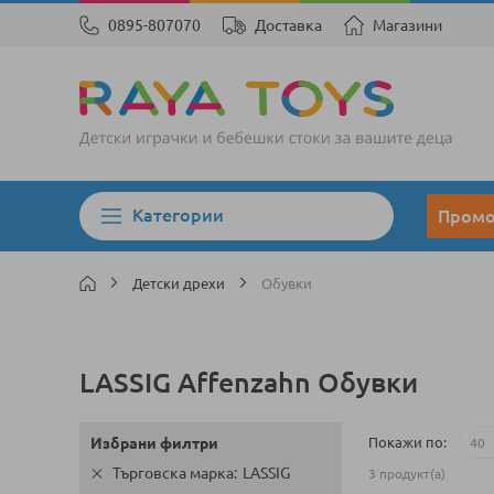
0895-807070
Доставка
Магазини
Категории
Пром
Детски дрехи
Обувки
LASSIG Affenzahn Обувки
Покажи по
Избрани филтри
Търговска марка
LASSIG
3
продукт(а)