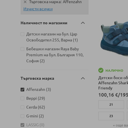
Търговска марка
Affenzahn
Изчисти всички
Наличност по магазини
Детски магазин на бул. Цар
артикул
Освободител 255, Варна
1
Бебешки магазин Raya Baby
Premium на бул. България 110,
артикули
София
2
НАЛИЧНО
Детски боси об
Търговска марка
Affenzahn Shar
Friendy
артикули
Affenzahn
3
100,16 €
/
195
артикули
Beppi
29
21
артикули
Cerda
62
артикули
G-mini
2
23
артикули
LASSIG
0
+ още в
25