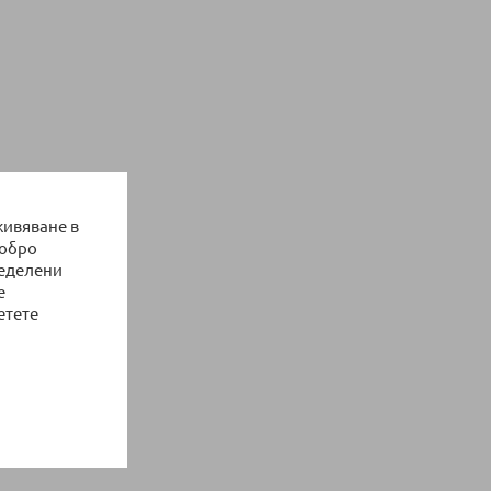
живяване в
добро
ределени
е
етете