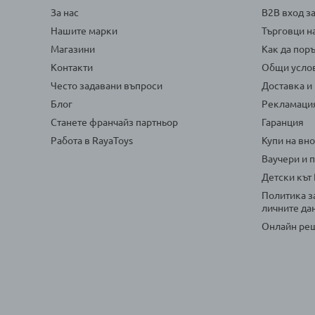
За нас
B2B вход з
Нашите марки
Търговци н
Магазини
Как да пор
Контакти
Общи усло
Често задавани въпроси
Доставка и
Блог
Рекламаци
Станете франчайз партньор
Гаранция
Работа в RayaToys
Купи на вн
Ваучери и 
Детски кът
Политика з
личните да
Онлайн реш