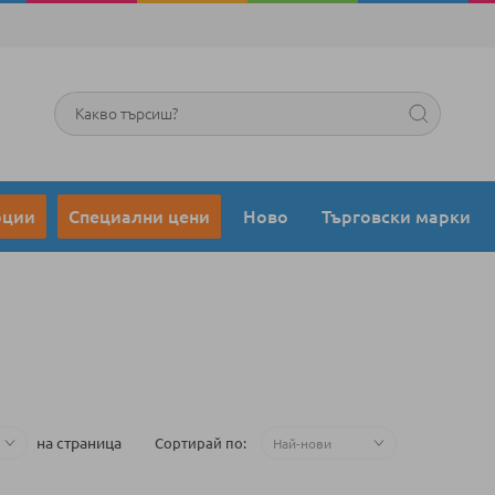
Търсене
оции
Специални цени
Ново
Търговски марки
на страница
Сортирай по