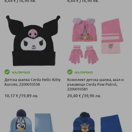
8,64 €
/
16,90 лв.
8,64 €
/
16,90 лв.
НАЛИЧНО
НАЛИЧНО
Детска шапка Cerda Hello Kitty
Комплект детска шапка, шал и
Kuromi, 2200010558
ръкавици Cerda Paw Patrol,
2200010581
10,17 €
/
19,89 лв.
20,40 €
/
39,90 лв.