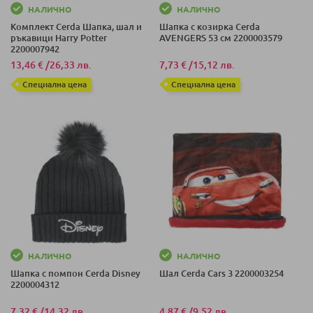
НАЛИЧНО
НАЛИЧНО
Комплект Cerda Шапка, шал и
Шапка с козирка Cerda
ръкавици Harry Potter
AVENGERS 53 см 2200003579
2200007942
13,46 €
/
26,33 лв.
7,73 €
/
15,12 лв.
Специална цена
Специална цена
НАЛИЧНО
НАЛИЧНО
Шапка с помпон Cerda Disney
Шал Cerda Cars 3 2200003254
2200004312
7,32 €
/
14,32 лв.
4,87 €
/
9,52 лв.