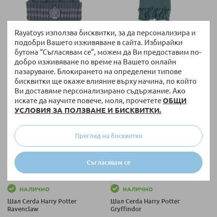
Rayatoys използва бисквитки, за да персонализира и
НАЛИЧНО
НАЛИЧНО
подобри Вашето изживяване в сайта. Избирайки
Плетена шапка Cerda Harry
Шал Cerda Harry Potter
бутона “Съгласявам се”, можем да Ви предоставим по-
Potter Slytherin с помпон
Slytherin
добро изживяване по време на Вашето онлайн
пазаруване. Блокирането на определени типове
11,20 €
/
21,91 лв.
16,82 €
/
32,90 лв.
бисквитки ще окаже влияние върху начина, по който
Ви доставяме персонализирано съдържание. Ако
искате да научите повече, моля, прочетете
ОБЩИ
УСЛОВИЯ ЗА ПОЛЗВАНЕ И БИСКВИТКИ.
Преглед на бисквитки
Съгласявам се
НАЛИЧНО
НАЛИЧНО
Шал Cerda Harry Potter
Шал Cerda Harry Potter
Ravenclaw
Gryffindor