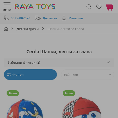
Моята 
МЕНЮ
Прескачане към съдържанието
0895-807070
Доставка
Магазини
Детски дрехи
Шапки, ленти за глава
Cerda Шапки, ленти за глава
Избрани филтри
Филтри
Ново
Ново