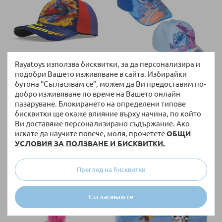
Rayatoys използва бисквитки, за да персонализира и
подобри Вашето изживяване в сайта. Избирайки
НАЛИЧНО
НАЛИЧНО
бутона “Съгласявам се”, можем да Ви предоставим по-
Детска шапка с козирка Kids
Детска шапка с козирка Cerda
добро изживяване по време на Вашето онлайн
Licensing Spiderman, 52-54см.
Stitch, 52см., 2200010115
пазаруване. Блокирането на определени типове
бисквитки ще окаже влияние върху начина, по който
6,90 €
/
13,50 лв.
6,60 €
/
12,91 лв.
Ви доставяме персонализирано съдържание. Ако
искате да научите повече, моля, прочетете
ОБЩИ
УСЛОВИЯ ЗА ПОЛЗВАНЕ И БИСКВИТКИ.
52 СМ
Преглед на бисквитки
54 СМ
Съгласявам се