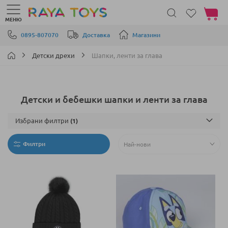
Моята 
МЕНЮ
Прескачане към съдържанието
0895-807070
Доставка
Магазини
Детски дрехи
Шапки, ленти за глава
Детски и бебешки шапки и ленти за глава
Избрани филтри
Филтри