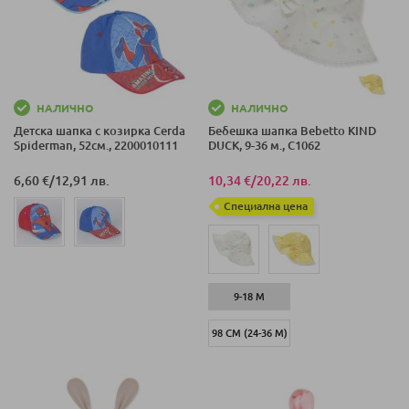
НАЛИЧНО
НАЛИЧНО
Детска шапка с козирка Cerda
Бебешка шапка Bebetto KIND
Spiderman, 52см., 2200010111
DUCK, 9-36 м., C1062
6,60 €
/
12,91 лв.
10,34 €
/
20,22 лв.
Специална цена
9-18 М
98 СМ (24-36 М)