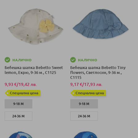
НАЛИЧНО
НАЛИЧНО
Бебешка шапка Bebetto Sweet
Бебешка шапка Bebetto Tiny
lemon, Екрю, 9-36 м., C1125
flowers, Светлосин, 9-36 м.,
C1115
9,93 €
/
19,42 лв.
9,17 €
/
17,93 лв.
Специална цена
Специална цена
9-18 М
9-18 М
24-36 М
24-36 М