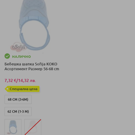
НАЛИЧНО
Бебешка шапка Sofija KOKO
Асортимент Размер 56-68 cm
7,32 €
/
14,32 лв.
Специална цена
68 СМ (3-6М)
62 СМ (1-3 М)
56 СМ (0-1 М)