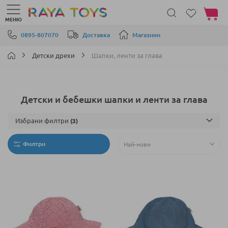
Моята 
МЕНЮ
Прескачане към съдържанието
0895-807070
Доставка
Магазини
Детски дрехи
Шапки, ленти за глава
Детски и бебешки шапки и ленти за глава
Избрани филтри
Филтри