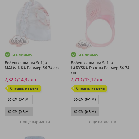
НАЛИЧНО
НАЛИЧНО
Бебешка шапка Sofija
Бебешка шапка Sofija
MALWINKA Размер 56-74 cm
LARYSKA Розова Размер 56-74
cm
7,32 €
/
14,32 лв.
7,73 €
/
15,12 лв.
Специална цена
Специална цена
56 СМ (0-1 М)
56 СМ (0-1 М)
62 СМ (0-3 М)
62 СМ (0-3 М)
+ още варианти
+ още варианти
68 СМ (3-6 М)
68 СМ (3-6 М)
74 СМ (6-9 М)
74 СМ (6-9 М)