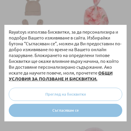
Rayatoys използва бисквитки, за да персонализира и
подобри Вашето изживяване в сайта. Избирайки
бутона “Съгласявам се”, можем да Ви предоставим по-
НАЛИЧНО
НАЛИЧНО
добро изживяване по време на Вашето онлайн
пазаруване. Блокирането на определени типове
Бебешка шапка Bebetto SO
Бебешка шапка Sofija
SWEET, Пудра, 2 бр., 0-3м,
PIERWIOSNEK Размер 56-74 cm
бисквитки ще окаже влияние върху начина, по който
C1064
Ви доставяме персонализирано съдържание. Ако
6,76 €
/
13,22 лв.
9,78 €
/
19,13 лв.
искате да научите повече, моля, прочетете
ОБЩИ
УСЛОВИЯ ЗА ПОЛЗВАНЕ И БИСКВИТКИ.
Специална цена
Специална цена
56 СМ (0-1 М)
Преглед на бисквитки
62 СМ (0-3 М)
Съгласявам се
+ още варианти
68 СМ (3-6 М)
74 СМ (6-9 М)