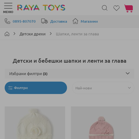
Моята 
МЕНЮ
Прескачане към съдържанието
0895-807070
Доставка
Магазини
Детски дрехи
Шапки, ленти за глава
Детски и бебешки шапки и ленти за глава
Избрани филтри
Филтри