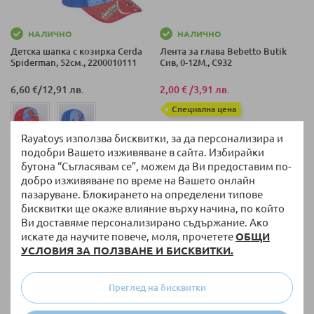
НАЛИЧНО
НАЛИЧНО
Детска шапка с козирка Cerda
Лента за глава Bebetto Butik
Spiderman, 52см., 2200010111
Сив, 0-12M., C932
6,60 €
/
12,91 лв.
2,00 €
/
3,91 лв.
Специална цена
Rayatoys използва бисквитки, за да персонализира и
подобри Вашето изживяване в сайта. Избирайки
бутона “Съгласявам се”, можем да Ви предоставим по-
добро изживяване по време на Вашето онлайн
на страница
Покажи по
пазаруване. Блокирането на определени типове
бисквитки ще окаже влияние върху начина, по който
Ви доставяме персонализирано съдържание. Ако
искате да научите повече, моля, прочетете
ОБЩИ
УСЛОВИЯ ЗА ПОЛЗВАНЕ И БИСКВИТКИ.
Преглед на бисквитки