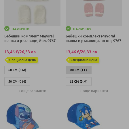
НАЛИЧНО
НАЛИЧНО
Бебешки комплект Mayoral
Бебешки комплект Mayoral
шапка и ръкавици, бял, 9767
шапка и ръкавици, розов, 9767
13,46 €
/
26,33 лв.
13,46 €
/
26,33 лв.
Специална цена
Специална цена
68 СМ (6 М)
80 СМ (1 Г)
50 СМ (0 М)
62 СМ (3 М)
+ още варианти
+ още варианти
80 СМ (1 Г)
68 СМ (6 М)
62 СМ (3 М)
50 СМ (0 М)