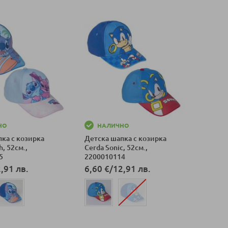
НО
НАЛИЧНО
ка с козирка
Детска шапка с козирка
h, 52см.,
Cerda Sonic, 52см.,
5
2200010114
,91 лв.
6,60 €
/
12,91 лв.
оличка
Добави в количка