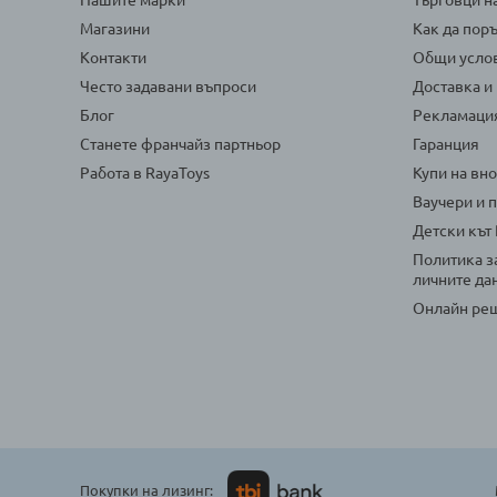
Магазини
Как да пор
Контакти
Общи усло
Често задавани въпроси
Доставка и
Блог
Рекламаци
Станете франчайз партньор
Гаранция
Работа в RayaToys
Купи на вн
Ваучери и 
Детски кът
Политика з
личните да
Онлайн реш
Покупки на лизинг: