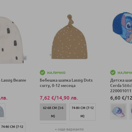
НАЛИЧНО
НАЛИЧ
Lassig Beanie
Бебешка шапка Lassig Dots
Детска шап
curry, 0-12 месеца
Cerda Stitc
220001011
 лв.
7,62 €
/
14,90 лв.
6,60 €
/
12
62-68 СМ (3-6
74-80 СМ (7-12
М)
М)
74-80 СМ (7-12
Добави в к
50-56 СМ (0-2
+ още варианти