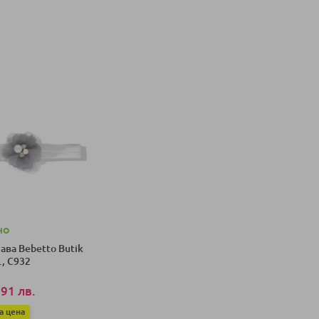
НО
лава Bebetto Butik
., C932
,91 лв.
а цена