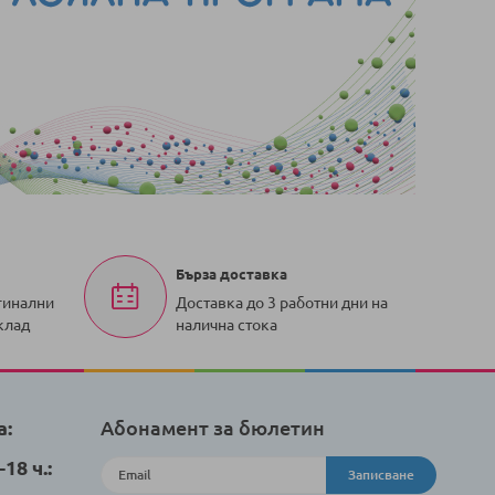
Бърза доставка
гинални
Доставка до 3 работни дни на
клад
налична стока
а:
Абонамент за бюлетин
18 ч.:
Записване