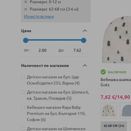
Размери
0-12 м
Размери
62-68 см (3-6 м)
Изчисти всички
Цена
От:
До:
Наличност по магазини
НАЛИЧНО
Детски магазин на бул. Цар
Бебешка шапка 
артикули
Освободител 255, Варна
4
Gots
Детски магазин на бул. Шипка 6,
7,62 €
/
14,90
артикули
кв. Тракия, Пловдив
5
Бебешки магазин Raya Baby
Premium на бул. България 110,
артикули
София
6
62-68 СМ (3-6
Детски магазин на Шипченски