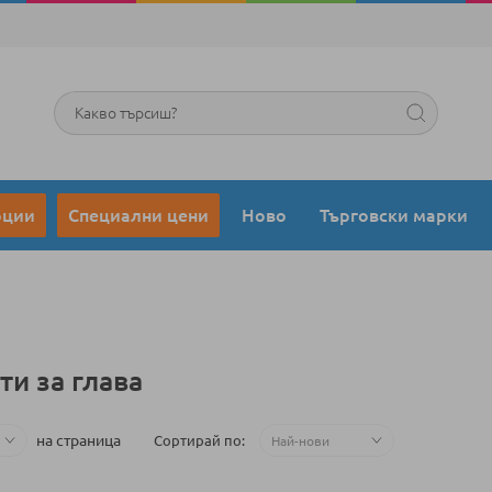
Търсене
оции
Специални цени
Ново
Търговски марки
ти за глава
на страница
Сортирай по