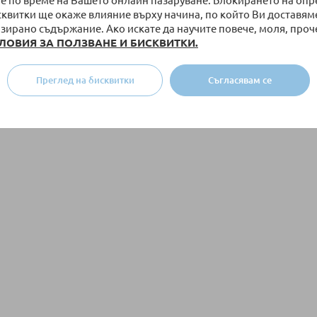
е по време на Вашето онлайн пазаруване. Блокирането на оп
сквитки ще окаже влияние върху начина, по който Ви доставям
зирано съдържание. Ако искате да научите повече, моля, проч
ЛОВИЯ ЗА ПОЛЗВАНЕ И БИСКВИТКИ.
Преглед на бисквитки
Съгласявам се