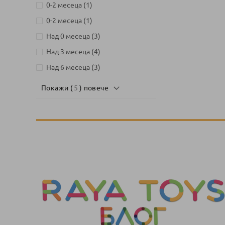
артикул
0-2 месеца
1
артикул
0-2 месеца
1
артикули
Над 0 месеца
3
артикули
Над 3 месеца
4
артикули
Над 6 месеца
3
Покажи (
5
) повече