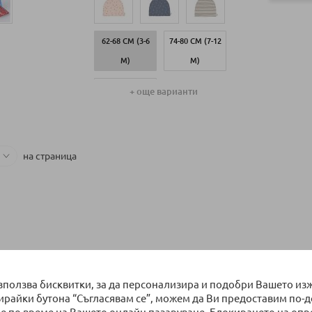
Добави в к
62-68 СМ (3-6
74-80 СМ (7-12
ка
М)
М)
50-56 СМ (0-2
+ още варианти
М)
Добави в количка
на страница
използва бисквитки, за да персонализира и подобри Вашето из
бирайки бутона “Съгласявам се”, можем да Ви предоставим по-