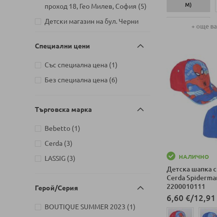
артикули
М)
проход 18, Гео Милев, София
5
Детски магазин на бул. Черни
50-56 СМ (0-2
+ още в
артикули
връх 26, София
6
М)
Добави в колич
Специални цени
Детски магазин на ул.
Йерусалим, бл. 47В, жк. Младост
артикул
Със специална цена
1
артикули
1
5
артикули
Без специална цена
6
Детски магазин на ул.
Митрополит Андрей №31,
артикули
Търговище
6
Търговска марка
артикул
Bebetto
1
артикули
Cerda
3
НАЛИЧНО
артикули
LASSIG
3
Детска шапка с
Cerda Spiderman
2200010111
Герой/Серия
6,60 €
/
12,91
артикул
BOUTIQUE SUMMER 2023
1