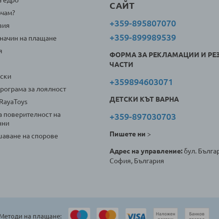
САЙТ
ъчам?
+359-895807070
вия
+359-899989539
 начин на плащане
я
ФОРМА ЗА РЕКЛАМАЦИИ И РЕ
ЧАСТИ
оски
+359894603071
програма за лоялност
ДЕТСКИ КЪТ ВАРНА
 RayaToys
а поверителност на
+359-897030703
нни
Пишете ни
>
аване на спорове
Адрес на управление:
бул. Българ
София, България
Методи на плащане: