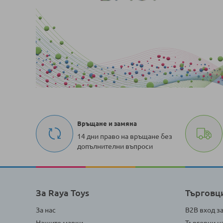
Връщане и замяна
14 дни право на връщане без
допълнителни въпроси
За Raya Toys
Търговц
За нас
B2B вход з
Нашите марки
Търговци н