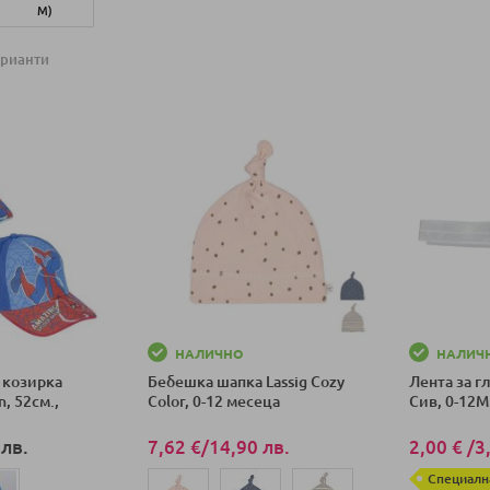
М)
М)
Добави в количка
арианти
ка
НАЛИЧНО
НАЛИЧ
 козирка
Бебешка шапка Lassig Cozy
Лента за г
, 52см.,
Color, 0-12 месеца
Сив, 0-12M
 лв.
7,62 €
/
14,90 лв.
2,00 €
/
3
Специалн