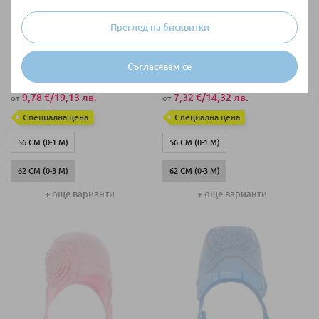
Преглед на бисквитки
НАЛИЧНО
НАЛИЧНО
Бебешка шапка Sofija
Бебешка шапка Sofija
Съгласявам се
PIERWIOSNEK Размер 56-74 cm
MALWINKA Размер 56-74 cm
9,78 €
/
19,13 лв.
7,32 €
/
14,32 лв.
от
от
Специална цена
Специална цена
56 СМ (0-1 М)
56 СМ (0-1 М)
62 СМ (0-3 М)
62 СМ (0-3 М)
+ още варианти
+ още варианти
68 СМ (3-6 М)
68 СМ (3-6 М)
74 СМ (6-9 М)
74 СМ (6-9 М)