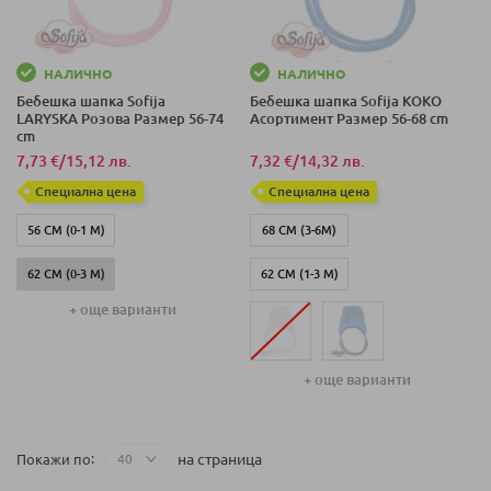
НАЛИЧНО
НАЛИЧНО
Бебешка шапка Sofija
Бебешка шапка Sofija KOKO
LARYSKA Розова Размер 56-74
Асортимент Размер 56-68 cm
cm
7,73 €
/
15,12 лв.
7,32 €
/
14,32 лв.
Специална цена
Специална цена
56 СМ (0-1 М)
68 СМ (3-6М)
62 СМ (0-3 М)
62 СМ (1-3 М)
+ още варианти
68 СМ (3-6 М)
56 СМ (0-1 М)
74 СМ (6-9 М)
62 СМ (0-3 М)
+ още варианти
на страница
Покажи по