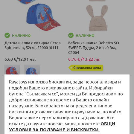
НАЛИЧНО
НАЛИЧНО
Детска шапка с козирка Cerda
Бебешка шапка Bebetto SO
Spiderman, 52см., 2200010111
SWEET, Пудра, 2 бр., 0-3м,
C1064
6,60 €
/
12,91 лв.
6,76 €
/
13,22 лв.
Специална цена
Rayatoys използва бисквитки, за да персонализира и
подобри Вашето изживяване в сайта. Избирайки
бутона “Съгласявам се”, можем да Ви предоставим по-
добро изживяване по време на Вашето онлайн
пазаруване. Блокирането на определени типове
бисквитки ще окаже влияние върху начина, по който
Ви доставяме персонализирано съдържание. Ако
искате да научите повече, моля, прочетете
ОБЩИ
УСЛОВИЯ ЗА ПОЛЗВАНЕ И БИСКВИТКИ.