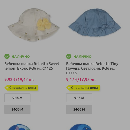
НАЛИЧНО
НАЛИЧНО
Бебешка шапка Bebetto Sweet
Бебешка шапка Bebetto Tiny
lemon, Екрю, 9-36 м., C1125
flowers, Светлосин, 9-36 м.,
C1115
9,93 €
/
19,42 лв.
9,17 €
/
17,93 лв.
Специална цена
Специална цена
9-18 М
9-18 М
24-36 М
24-36 М