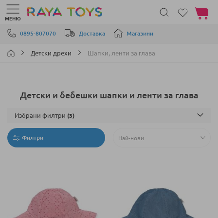
Моята 
МЕНЮ
Прескачане към съдържанието
0895-807070
Доставка
Магазини
Детски дрехи
Шапки, ленти за глава
Детски и бебешки шапки и ленти за глава
Избрани филтри
Филтри