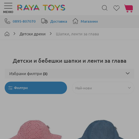
Моята 
МЕНЮ
Прескачане към съдържанието
0895-807070
Доставка
Магазини
Детски дрехи
Шапки, ленти за глава
Детски и бебешки шапки и ленти за глава
Избрани филтри
Филтри