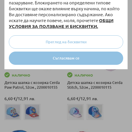
54 СМ
пазаруване. Блокирането на определени типове
бисквитки ще окаже влияние върху начина, по който
Ви доставяме персонализирано съдържание. Ако
искате да научите повече, моля, прочетете
ОБЩИ
УСЛОВИЯ ЗА ПОЛЗВАНЕ И БИСКВИТКИ.
Преглед на бисквитки
Съгласявам се
НАЛИЧНО
НАЛИЧНО
Детска шапка с козирка Cerda
Детска шапка с козирка Cerda
Paw Patrol, 52см., 2200010155
Stitch, 52см., 2200010115
6,60 €
/
12,91 лв.
6,60 €
/
12,91 лв.