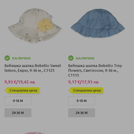
НАЛИЧНО
НАЛИЧНО
Бебешка шапка Bebetto Sweet
Бебешка шапка Bebetto Tiny
lemon, Екрю, 9-36 м., C1125
flowers, Светлосин, 9-36 м.,
C1115
9,93 €
/
19,42 лв.
9,17 €
/
17,93 лв.
Специална цена
Специална цена
9-18 М
9-18 М
24-36 М
24-36 М