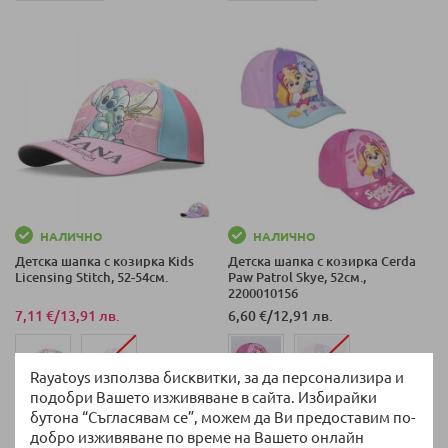
НАЛИЧНО
НАЛИЧНО
Детска шапка с козирка Kids
Детска шапка с козирка Cerda
Licensing Stitch, 52-54см.
Paw Patrol Skye, 52см.,
2200010156
7,11 €
/
13,91 лв.
6,60 €
/
12,91 лв.
Rayatoys използва бисквитки, за да персонализира и
подобри Вашето изживяване в сайта. Избирайки
52 СМ
бутона “Съгласявам се”, можем да Ви предоставим по-
добро изживяване по време на Вашето онлайн