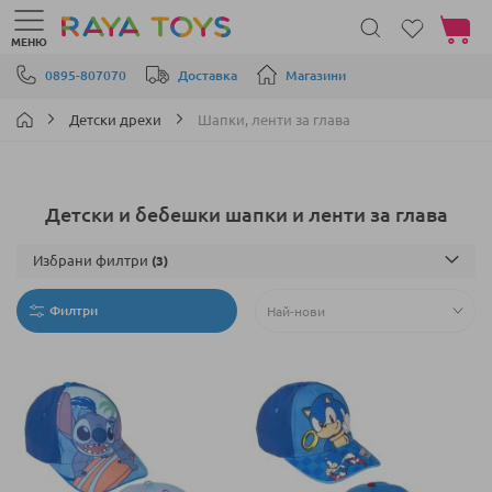
Моята 
МЕНЮ
Прескачане към съдържанието
0895-807070
Доставка
Магазини
Детски дрехи
Шапки, ленти за глава
Детски и бебешки шапки и ленти за глава
Избрани филтри
Филтри