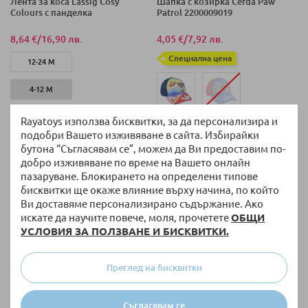
Лента за коса Lassig Cosy
Шапка с козирка Cerda Paw
Colours с панделка
Patrol 2200009019
8,64 €
/
16,90 лв.
4,05 €
/
7,92 лв.
Специална цена
12-24 М
4-12 М
Rayatoys използва бисквитки, за да персонализира и
подобри Вашето изживяване в сайта. Избирайки
бутона “Съгласявам се”, можем да Ви предоставим по-
на страница
Покажи по
добро изживяване по време на Вашето онлайн
пазаруване. Блокирането на определени типове
бисквитки ще окаже влияние върху начина, по който
Ви доставяме персонализирано съдържание. Ако
искате да научите повече, моля, прочетете
ОБЩИ
УСЛОВИЯ ЗА ПОЛЗВАНЕ И БИСКВИТКИ.
Преглед на бисквитки
Съгласявам се