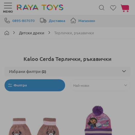
Моята 
МЕНЮ
Прескачане към съдържанието
0895-807070
Доставка
Магазини
Детски дрехи
Терлички, ръкавички
Kaloo Cerda Терлички, ръкавички
Избрани филтри
Филтри