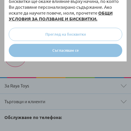
Безплатна доставка
бисквитки ще окаже влияние върху начина, по който
Ви доставяме персонализирано съдържание. Ако
За поръчки над 51,13 € / 100,00 лв. с тегло до 10
искате да научите повече, моля, прочетете
ОБЩИ
кг
УСЛОВИЯ ЗА ПОЛЗВАНЕ И БИСКВИТКИ.
100 000 + артикула
Разнообразие от оригинални продукти винаги
Преглед на бисквитки
на склад
Бърза доставка
Съгласявам се
Доставка до 3 работни дни на налична стока
За Raya Toys
Търговци и клиенти
Обслужване по телефона: