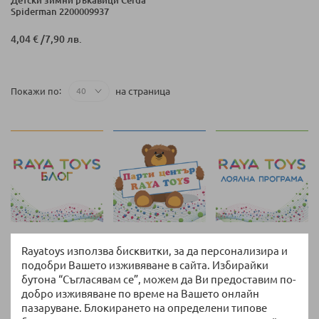
Spiderman 2200009937
4,04 €
/
7,90 лв.
на страница
Покажи по
Rayatoys използва бисквитки, за да персонализира и
Връщане и замяна
подобри Вашето изживяване в сайта. Избирайки
14 дни право на връщане без допълнителни
бутона “Съгласявам се”, можем да Ви предоставим по-
въпроси
добро изживяване по време на Вашето онлайн
пазаруване. Блокирането на определени типове