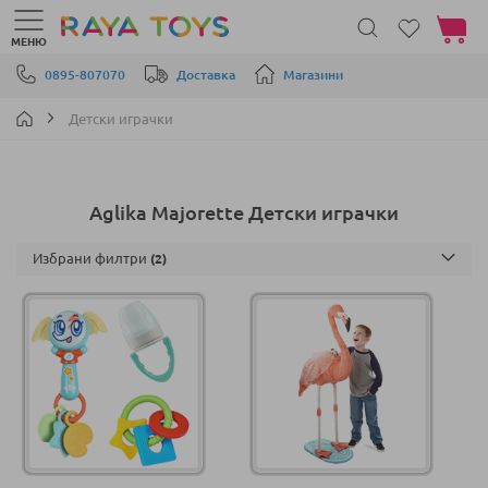
Моята 
МЕНЮ
Прескачане към съдържанието
0895-807070
Доставка
Магазини
Детски играчки
Aglika Majorette Детски играчки
Избрани филтри