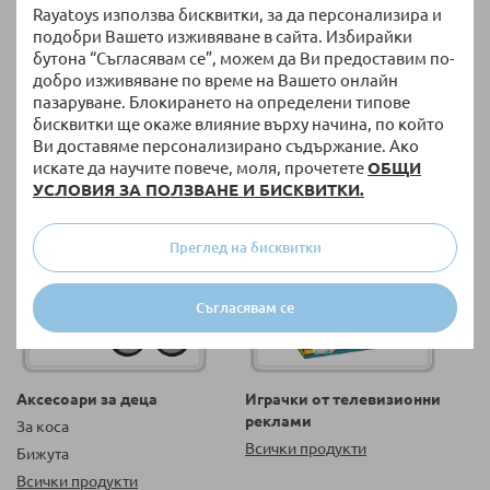
Rayatoys използва бисквитки, за да персонализира и
подобри Вашето изживяване в сайта. Избирайки
бутона “Съгласявам се”, можем да Ви предоставим по-
Играчки за навън
Подаръчни торбички и
добро изживяване по време на Вашето онлайн
хартии
Тротинетки
пазаруване. Блокирането на определени типове
Картички
Велосипеди
бисквитки ще окаже влияние върху начина, по който
Всички продукти
Всички продукти
Ви доставяме персонализирано съдържание. Ако
искате да научите повече, моля, прочетете
ОБЩИ
УСЛОВИЯ ЗА ПОЛЗВАНЕ И БИСКВИТКИ.
Преглед на бисквитки
Съгласявам се
Аксесоари за деца
Играчки от телевизионни
реклами
За коса
Всички продукти
Бижута
Всички продукти