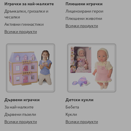
Играчки за най-малките
Плюшени играчки
Дрънкалки, гризалки и
Лицензирани герои
чесалки
Плюшени животни
Активни гимнастики
Всички продукти
Всички продукти
Дървени играчки
Детски кукли
За най-малките
Бебета
Дървени пъзели
Кукли
Всички продукти
Всички продукти