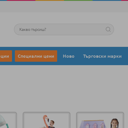
Търсене
оции
Специални цени
Ново
Търговски марки