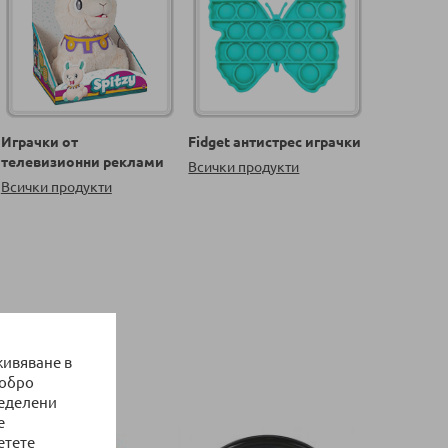
Играчки от
Fidget антистрес играчки
телевизионни реклами
Всички продукти
Всички продукти
живяване в
добро
ределени
е
етете