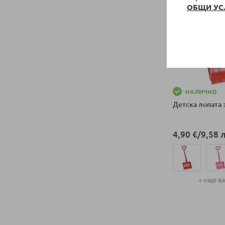
ОБЩИ УС
НАЛИЧНО
Детска лопата 
4,90 €
/
9,58 л
+ още в
Добави в колич