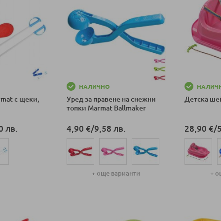
НАЛИЧНО
НАЛИЧ
mat с щеки,
Уред за правене на снежни
Детска ше
топки Marmat Ballmaker
0 лв.
4,90 €
/
9,58 лв.
28,90 €
/
+ още варианти
+ о
ка
Добави в количка
Добави в к