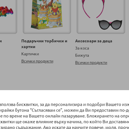
н
Подаръчни торбички и
Аксесоари за деца
хартии
За коса
Картички
Бижута
Всички продукти
Всички продукти
на страница
Сортирай по
използва бисквитки, за да персонализира и подобри Вашето из
бирайки бутона “Съгласявам се”, можем да Ви предоставим по-
е по време на Вашето онлайн пазаруване. Блокирането на оп
сквитки ще окаже влияние върху начина, по който Ви доставям
зирано съдържание. Ако искате да научите повече, моля, проч