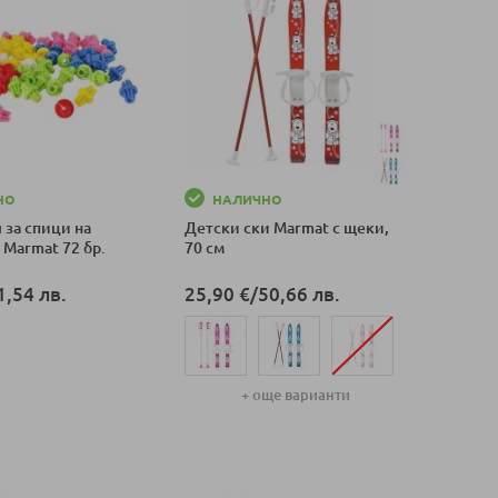
НО
НАЛИЧНО
 за спици на
Детски ски Marmat с щеки,
Marmat 72 бр.
70 см
1,54 лв.
25,90 €
/
50,66 лв.
оличка
+ още варианти
Добави в количка