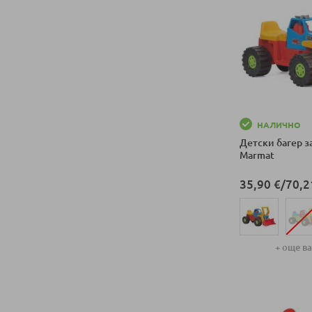
НАЛИЧНО
Детски багер з
Marmat
35,90 €
/
70,2
+ още в
Добави в колич