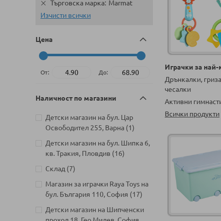
Търговска марка
Marmat
Изчисти всички
Цена
Играчки за най
От:
До:
Дрънкалки, гриз
чесалки
Наличност по магазини
Активни гимнаст
Всички продукти
Детски магазин на бул. Цар
артикул
Освободител 255, Варна
1
Детски магазин на бул. Шипка 6,
артикули
кв. Тракия, Пловдив
16
артикули
Склад
7
Магазин за играчки Raya Toys на
артикули
бул. България 110, София
17
Детски магазин на Шипченски
проход 18, Гео Милев, София