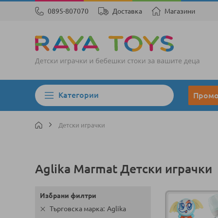
0895-807070
Доставка
Магазини
Категории
Пром
Детски играчки
Aglika Marmat Детски играчки
Избрани филтри
Търговска марка
Aglika