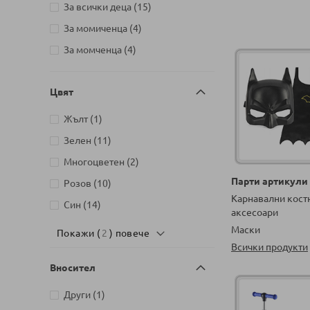
артикули
Baby`s Only
9
артикули
За всички деца
15
артикули
Babyhome
2
артикули
За момиченца
4
артикули
BabyOno
145
артикули
За момченца
4
артикул
Bandai
1
артикул
Bauer
1
Цвят
артикул
BAYRAKTA
1
артикул
Жълт
1
артикули
Bburago
34
артикули
Зелен
11
артикул
Bebetto
1
артикули
Многоцветен
2
артикули
BEPPE
78
Парти артикули
артикули
Розов
10
артикули
Bestway
18
Карнавални кост
артикули
Син
14
аксесоари
артикули
Bimbidreams
6
Маски
Покажи (
2
) повече
артикул
Black Sea Puzzles
1
Всички продукти
артикул
BMW
1
Вносител
артикул
Brand Comfort Aid
1
артикул
Други
1
артикули
BRICK
12