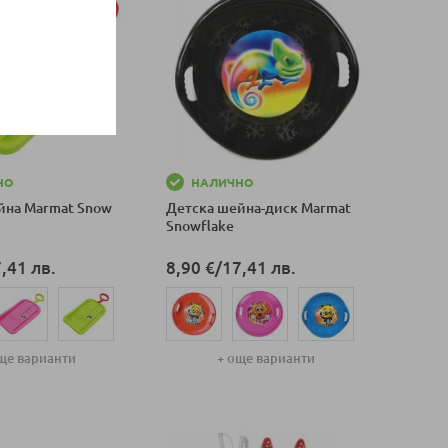
НО
НАЛИЧНО
йна Marmat Snow
Детска шейна-диск Marmat
Snowflake
,41 лв.
8,90 €
/
17,41 лв.
ще варианти
+ още варианти
оличка
Добави в количка