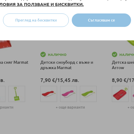
ЛОВИЯ ЗА ПОЛЗВАНЕ И БИСКВИТКИ.
Преглед на бисквитки
Съгласявам се
НАЛИЧНО
НАЛИЧ
за сняг Marmat
Детски сноуборд с въже и
Детска ше
дръжка Marmat
Arrow
в.
7,90 €
/
15,45 лв.
8,90 €
/
17
арианти
+ още варианти
+ о
ка
Добави в количка
Добави в к