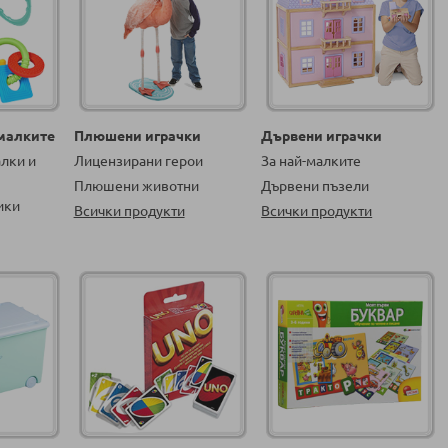
-малките
Плюшени играчки
Дървени играчки
алки и
Лицензирани герои
За най-малките
Плюшени животни
Дървени пъзели
ики
Всички продукти
Всички продукти