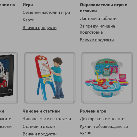
ение на
Игри
Образователни игри и
играчки
Семейни настолни игри
Лаптопи и таблети
Карти
За предучилищна
Всички продукти
подготовка
Всички продукти
ки
Чинове и стативи
Ролеви игри
алките
Чинове, маси и столчета
Докторски комплекти
ъзели
Стативи и дъски
Кухни и обзавеждане за
кухня
Всички продукти