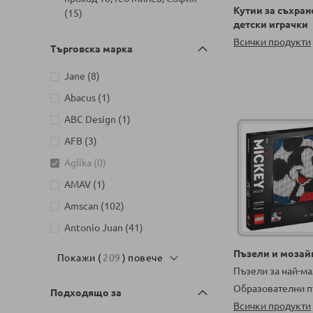
Кутии за съхран
артикули
15
детски играчки
Детски магазин на бул. Черни
Всички продукти
Търговска марка
артикули
връх 26, София
16
Детски магазин на ул.
артикули
Jane
8
Йерусалим, бл. 47В, жк. Младост
артикул
Abacus
1
артикули
1
8
артикул
ABC Design
1
Детски магазин на ул.
Митрополит Андрей №31,
артикули
AFB
3
артикули
Търговище
15
артикули
Aglika
0
артикул
AMAV
1
артикули
Amscan
102
артикули
Antonio Juan
41
артикули
Audi
5
Пъзели и мозай
Покажи (
209
) повече
артикули
Пъзели за най-м
Aurora
2
Образователни п
артикули
Подходящо за
Azaria
54
Всички продукти