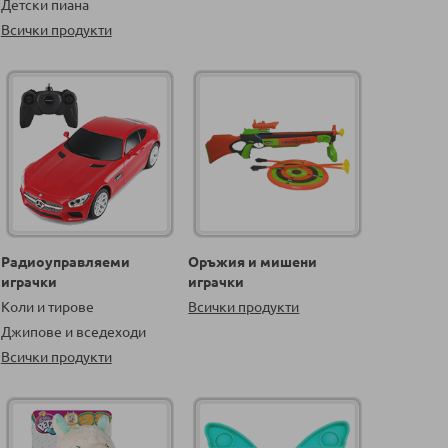
Детски пиана
Всички продукти
Радиоуправляеми
Оръжия и мишени
играчки
играчки
Коли и тирове
Всички продукти
Джипове и вседеходи
Всички продукти