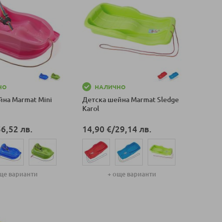
НО
НАЛИЧНО
йна Marmat Mini
Детска шейна Marmat Sledge
Karol
56,52 лв.
14,90 €
/
29,14 лв.
ще варианти
+ още варианти
оличка
Добави в количка