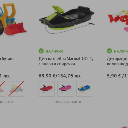
НАЛИЧНО
НАЛИЧ
а бутане
Детска шейна Marmat NO. 1,
Декорация
с волан и спирачка
велосипед 
1 лв.
68,90 €
/
134,76 лв.
5,90 €
/
1
Добави в к
арианти
+ още варианти
ка
Добави в количка