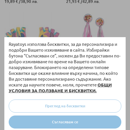
19,89 €
/
38,90 лв.
21,93 €
/
42,89 лв.
Rayatoys използва бисквитки, за да персонализира и
подобри Вашето изживяване в сайта. Избирайки
бутона “Съгласявам се”, можем да Ви предоставим по-
добро изживяване по време на Вашето онлайн
пазаруване. Блокирането на определени типове
НАЛИЧНО
НАЛИЧНО
бисквитки ще окаже влияние върху начина, по който
Ви доставяме персонализирано съдържание. Ако
Ръкавици за велосипед Disney
Ресни за колело SEVEN Paw
Stitch 59296
Patrol 34016
искате да научите повече, моля, прочетете
ОБЩИ
УСЛОВИЯ ЗА ПОЛЗВАНЕ И БИСКВИТКИ.
11,71 €
/
22,90 лв.
4,04 €
/
7,90 лв.
Преглед на бисквитки
Съгласявам се