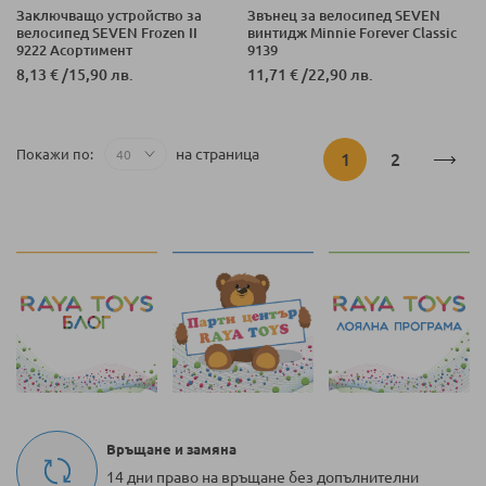
Заключващо устройство за
Звънец за велосипед SEVEN
велосипед SEVEN Frozen II
винтидж Minnie Forever Classic
9222 Асортимент
9139
8,13 €
/
15,90 лв.
11,71 €
/
22,90 лв.
Страница
на страница
Покажи по
В
Страница
1
2
момента
четете
страница
Връщане и замяна
14 дни право на връщане без допълнителни