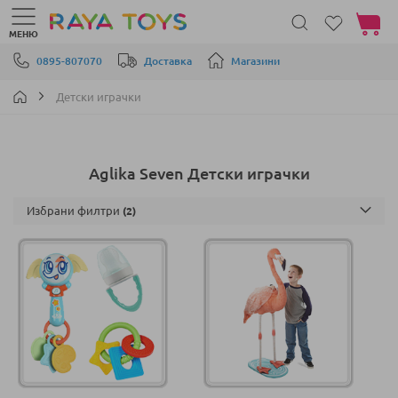
Моята 
МЕНЮ
Прескачане към съдържанието
0895-807070
Доставка
Магазини
Детски играчки
Aglika Seven Детски играчки
Избрани филтри