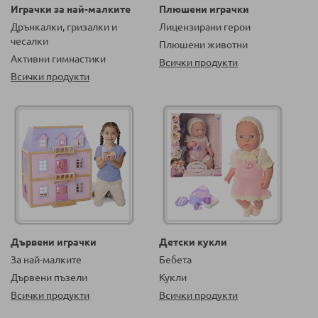
Играчки за най-малките
Плюшени играчки
Дрънкалки, гризалки и
Лицензирани герои
чесалки
Плюшени животни
Активни гимнастики
Всички продукти
Всички продукти
Дървени играчки
Детски кукли
За най-малките
Бебета
Дървени пъзели
Кукли
Всички продукти
Всички продукти