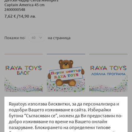
Captain America 45 cm
2400000548
7,62 €
/
14,90 лв.
на страница
Покажи по
Rayatoys използва бисквитки, за да персонализира и
Връщане и замяна
подобри Вашето изживяване в сайта. Избирайки
14 дни право на връщане без допълнителни
бутона “Съгласявам се”, можем да Ви предоставим по-
въпроси
добро изживяване по време на Вашето онлайн
пазаруване. Блокирането на определени типове