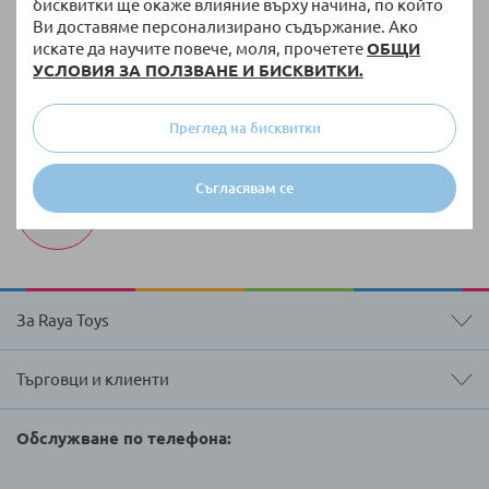
Безплатна доставка
бисквитки ще окаже влияние върху начина, по който
Ви доставяме персонализирано съдържание. Ако
За поръчки над 51,13 € / 100,00 лв. с тегло до 10
искате да научите повече, моля, прочетете
ОБЩИ
кг
УСЛОВИЯ ЗА ПОЛЗВАНЕ И БИСКВИТКИ.
100 000 + артикула
Разнообразие от оригинални продукти винаги
Преглед на бисквитки
на склад
Бърза доставка
Съгласявам се
Доставка до 3 работни дни на налична стока
За Raya Toys
Търговци и клиенти
Обслужване по телефона: