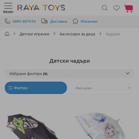
Моята 
МЕНЮ
Прескачане към съдържанието
0895-807070
Доставка
Магазини
Детски играчки
Аксесоари за деца
Чадъри
Детски чадъри
Избрани филтри
Филтри