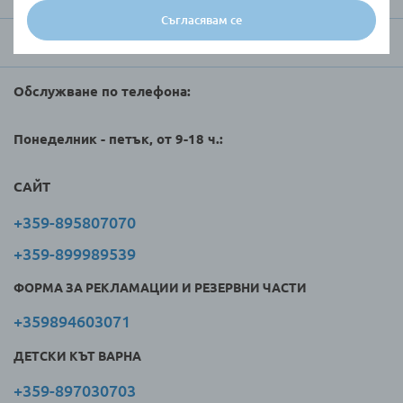
Съгласявам се
Търговци и клиенти
Обслужване по телефона:
Понеделник - петък, от 9-18 ч.:
САЙТ
+359-895807070
+359-899989539
ФОРМА ЗА РЕКЛАМАЦИИ И РЕЗЕРВНИ ЧАСТИ
+359894603071
ДЕТСКИ КЪТ ВАРНА
+359-897030703