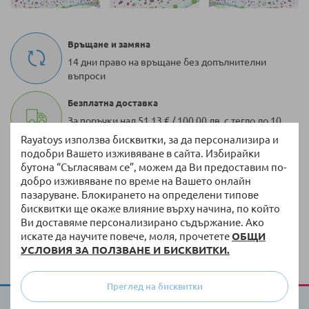
Връщане и замяна
14 дни право на връщане без допълнителни
въпроси
Безплатна доставка
За поръчки над 51,13 € / 100,00 лв. с тегло до 10
кг
Rayatoys използва бисквитки, за да персонализира и
подобри Вашето изживяване в сайта. Избирайки
100 000 + артикула
бутона “Съгласявам се”, можем да Ви предоставим по-
Разнообразие от оригинални продукти винаги
добро изживяване по време на Вашето онлайн
на склад
пазаруване. Блокирането на определени типове
бисквитки ще окаже влияние върху начина, по който
Бърза доставка
Ви доставяме персонализирано съдържание. Ако
искате да научите повече, моля, прочетете
ОБЩИ
Доставка до 3 работни дни на налична стока
УСЛОВИЯ ЗА ПОЛЗВАНЕ И БИСКВИТКИ.
Преглед на бисквитки
За Raya Toys