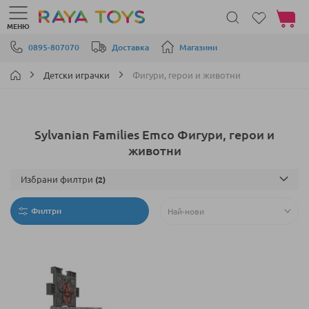
Моята 
МЕНЮ
Прескачане към съдържанието
0895-807070
Доставка
Магазини
Детски играчки
Фигури, герои и животни
Sylvanian Families Emco Фигури, герои и
животни
Избрани филтри
Филтри