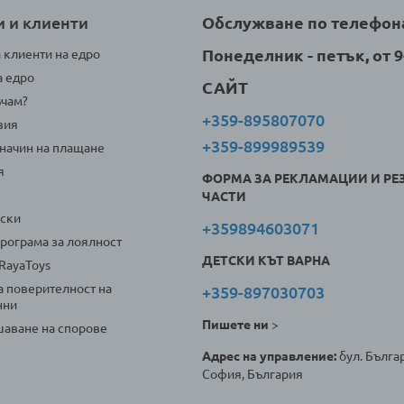
и и клиенти
Обслужване по телефон
Понеделник - петък, от 9-
а клиенти на едро
а едро
САЙТ
ъчам?
+359-895807070
вия
+359-899989539
 начин на плащане
я
ФОРМА ЗА РЕКЛАМАЦИИ И РЕ
ЧАСТИ
оски
+359894603071
програма за лоялност
ДЕТСКИ КЪТ ВАРНА
 RayaToys
а поверителност на
+359-897030703
нни
Пишете ни
>
аване на спорове
Адрес на управление:
бул. Българ
София, България