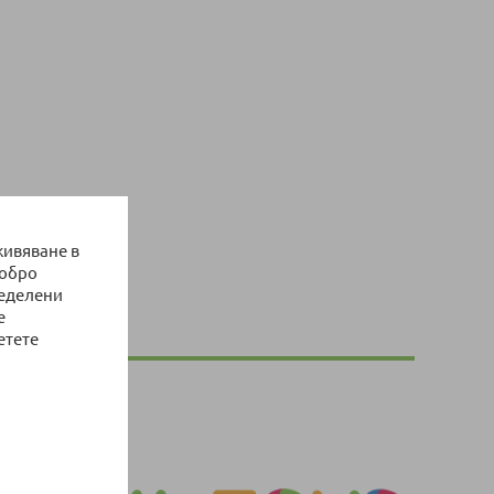
живяване в
добро
ределени
е
етете