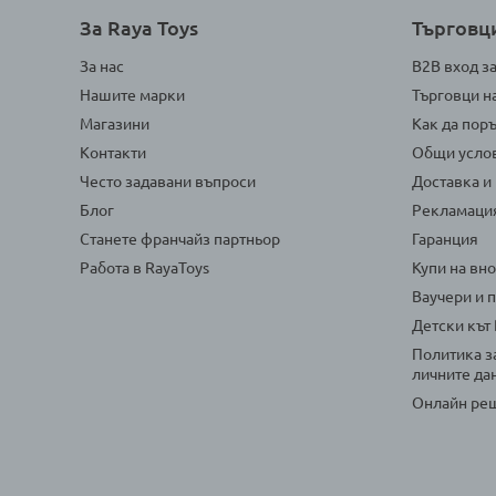
За Raya Toys
Търговц
За нас
B2B вход з
Нашите марки
Търговци н
Магазини
Как да пор
Контакти
Общи усло
Често задавани въпроси
Доставка и
Блог
Рекламаци
Станете франчайз партньор
Гаранция
Работа в RayaToys
Купи на вн
Ваучери и 
Детски кът
Политика з
личните да
Онлайн реш