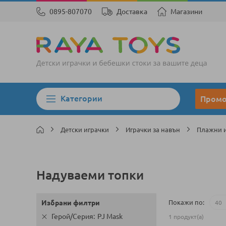
0895-807070
Доставка
Магазини
Категории
Пром
Детски играчки
Играчки за навън
Плажни 
Надуваеми топки
Покажи по
Избрани филтри
Герой/Серия
PJ Mask
1
продукт(а)