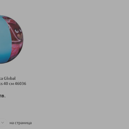
а Global
ks 40 см 46036
лв.
ка
на страница