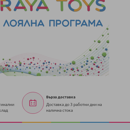
Бърза доставка
гинални
Доставка до 3 работни дни на
клад
налична стока