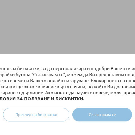
използва бисквитки, за да персонализира и подобри Вашето из
бирайки бутона “Съгласявам се”, можем да Ви предоставим по-
е по време на Вашето онлайн пазаруване. Блокирането на оп
сквитки ще окаже влияние върху начина, по който Ви доставям
зирано съдържание. Ако искате да научите повече, моля, проч
ЛОВИЯ ЗА ПОЛЗВАНЕ И БИСКВИТКИ.
Преглед на бисквитки
Съгласявам се