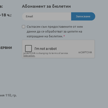
а:
Абонамент за бюлетин
18 ч.:
Записване
Съгласен съм предоставените от мен
данни да се обработват за целите на
изпращане на бюлетин.
ЗЕРВНИ
ия 110, гр.