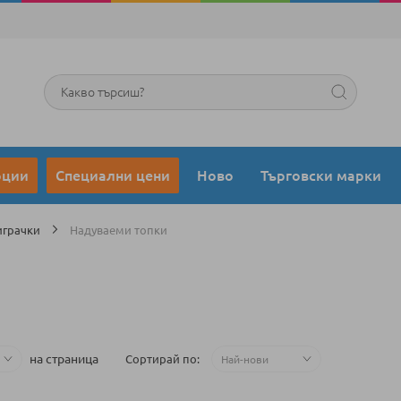
Търсене
оции
Специални цени
Ново
Търговски марки
играчки
Надуваеми топки
на страница
Сортирай по