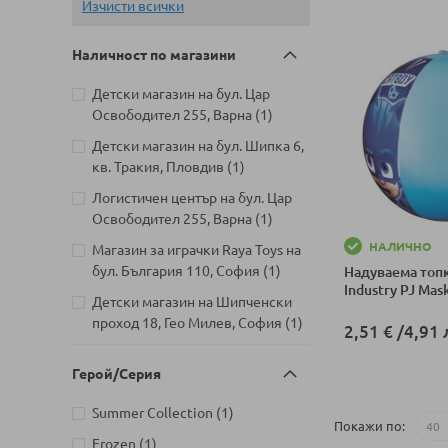
Изчисти всички
Наличност по магазини
Детски магазин на бул. Цар
артикул
Освободител 255, Варна
1
Детски магазин на бул. Шипка 6,
артикул
кв. Тракия, Пловдив
1
Логистичен център на бул. Цар
артикул
Освободител 255, Варна
1
НАЛИЧНО
Магазин за играчки Raya Toys на
артикул
бул. България 110, София
1
Надуваема топк
Industry PJ Mas
Детски магазин на Шипченски
артикул
проход 18, Гео Милев, София
1
2,51 €
/
4,91 
Детски магазин на бул. Черни
Добави в колич
Герой/Серия
артикул
връх 26, София
1
Детски магазин на ул.
артикул
Summer Collection
1
Покажи по
Йерусалим, бл. 47В, жк. Младост
артикул
Frozen
1
артикул