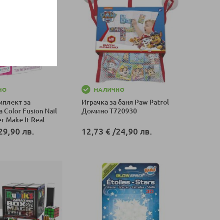
НО
НАЛИЧНО
мплект за
Играчка за баня Paw Patrol
 Color Fusion Nail
Домино T720930
r Make It Real
29,90 лв.
12,73 €
/
24,90 лв.
оличка
Добави в количка