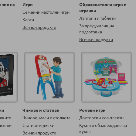
ение на
Игри
Образователни игри и
играчки
Семейни настолни игри
Лаптопи и таблети
Карти
За предучилищна
Всички продукти
подготовка
Всички продукти
ки
Чинове и стативи
Ролеви игри
алките
Чинове, маси и столчета
Докторски комплекти
ъзели
Стативи и дъски
Кухни и обзавеждане за
кухня
Всички продукти