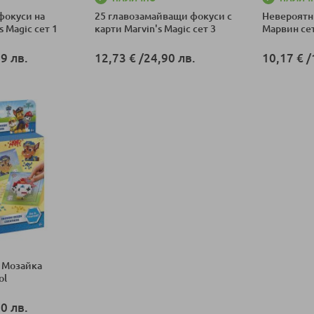
фокуси на
25 главозамайващи фокуси с
Невероятн
 Magic сет 1
карти Marvin's Magic сет 3
Марвин сет
9 лв.
12,73 €
/
24,90 лв.
10,17 €
/
ка
Добави в количка
Добави в к
 Мозайка
ol
0 лв.