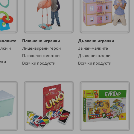
-малките
Плюшени играчки
Дървени играчки
алки и
Лицензирани герои
За най-малките
Плюшени животни
Дървени пъзели
ики
Всички продукти
Всички продукти