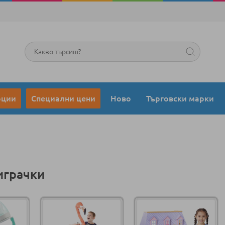
Търсене
оции
Специални цени
Ново
Търговски марки
играчки