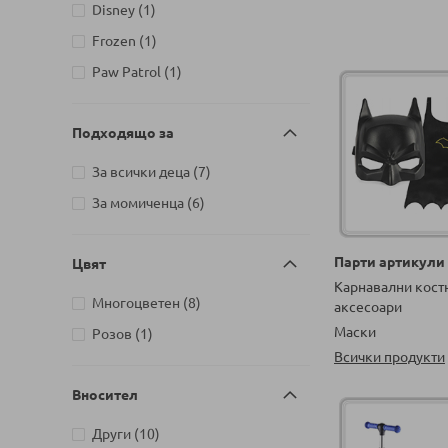
артикули
Babyhome
2
артикул
Disney
1
артикули
BabyOno
146
артикул
Frozen
1
артикул
Bandai
1
артикул
Paw Patrol
1
артикул
Bauer
1
артикул
BAYRAKTA
1
Подходящо за
артикули
Bburago
34
артикули
За всички деца
7
артикул
Bebetto
1
артикули
За момиченца
6
артикули
BEPPE
78
артикули
Bestway
18
Парти артикули
Цвят
артикули
Bimbidreams
6
Карнавални кост
артикули
Многоцветен
8
аксесоари
артикул
Black Sea Puzzles
1
Маски
артикул
Розов
1
артикул
BMW
1
Всички продукти
артикул
Brand Comfort Aid
1
Вносител
артикули
BRICK
12
артикули
Други
10
артикули
Brio
18