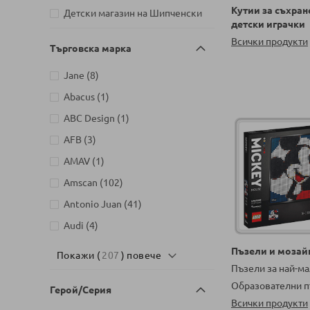
Кутии за съхран
Детски магазин на Шипченски
детски играчки
артикули
проход 18, Гео Милев, София
6
Всички продукти
Търговска марка
Детски магазин на бул. Черни
артикули
връх 26, София
6
артикули
Jane
8
Детски магазин на ул.
артикул
Abacus
1
Йерусалим, бл. 47В, жк. Младост
артикули
1
3
артикул
ABC Design
1
Детски магазин на ул.
артикули
AFB
3
Митрополит Андрей №31,
артикул
AMAV
1
артикул
Търговище
1
артикули
Amscan
102
артикули
Antonio Juan
41
артикули
Audi
4
артикули
Aurora
2
Пъзели и мозай
Покажи (
207
) повече
артикули
Пъзели за най-м
Azaria
54
Образователни п
артикули
Герой/Серия
Baby`s Only
9
Всички продукти