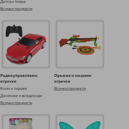
Детски пиана
Всички продукти
Радиоуправляеми
Оръжия и мишени
играчки
играчки
Коли и тирове
Всички продукти
Джипове и вседеходи
Всички продукти