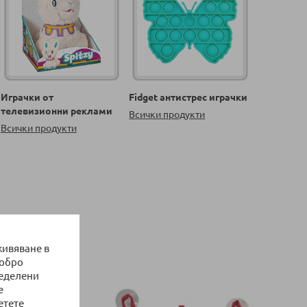
Играчки от
Fidget антистрес играчки
телевизионни реклами
Всички продукти
Всички продукти
живяване в
добро
ределени
е
етете