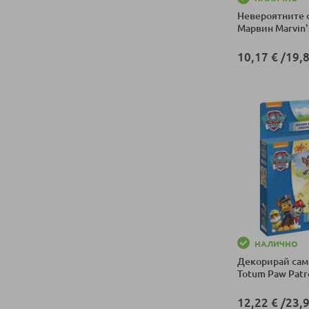
Невероятните 
Марвин Marvin's
10,17 €
/
19,8
Добави в колич
НАЛИЧНО
Декорирай сам
Totum Paw Patr
12,22 €
/
23,9