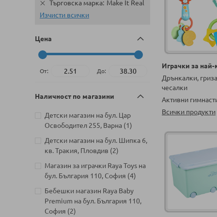
Търговска марка
Make It Real
Изчисти всички
Цена
Играчки за най
От:
До:
Дрънкалки, гриз
чесалки
Наличност по магазини
Активни гимнаст
Всички продукти
Детски магазин на бул. Цар
артикул
Освободител 255, Варна
1
Детски магазин на бул. Шипка 6,
артикули
кв. Тракия, Пловдив
2
Магазин за играчки Raya Toys на
артикули
бул. България 110, София
4
Бебешки магазин Raya Baby
Premium на бул. България 110,
артикули
София
2