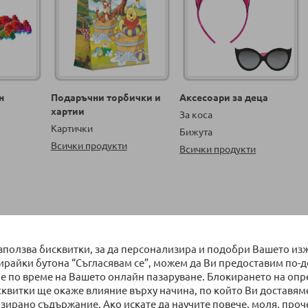
н
Подаръчни торбички и
Аксесоари за деца
хартии
За коса
Картички
Бижута
Всички продукти
Всички продукти
на страница
Сортирай по
използва бисквитки, за да персонализира и подобри Вашето из
бирайки бутона “Съгласявам се”, можем да Ви предоставим по-
е по време на Вашето онлайн пазаруване. Блокирането на оп
сквитки ще окаже влияние върху начина, по който Ви доставям
зирано съдържание. Ако искате да научите повече, моля, проч