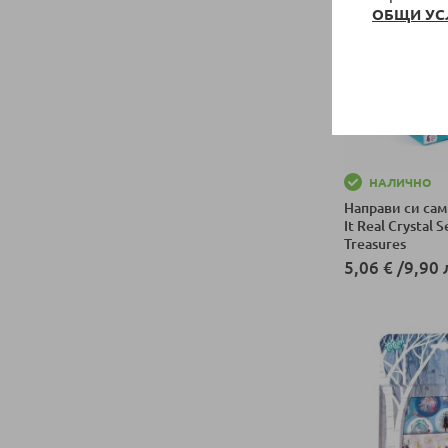
ОБЩИ УС
НАЛИЧНО
Направи си сам
It Real Crystal 
Treasures
5,06 €
/
9,90 
Добави в колич