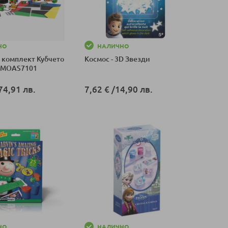
НО
НАЛИЧНО
 комплект Кубчето
Космос - 3D Звезди
MMOAS7101
74,91 лв.
7,62 €
/
14,90 лв.
оличка
Добави в количка
НО
НАЛИЧНО