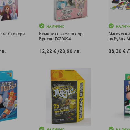
НАЛИЧНО
НАЛИЧ
 със Стикери
Комплект за маникюр
Магически
Бритни T620094
на Рубик 
лв.
12,22 €
/
23,90 лв.
38,30 €
/
ка
Добави в количка
Добави в к
НАЛИЧНО
НАЛИЧ