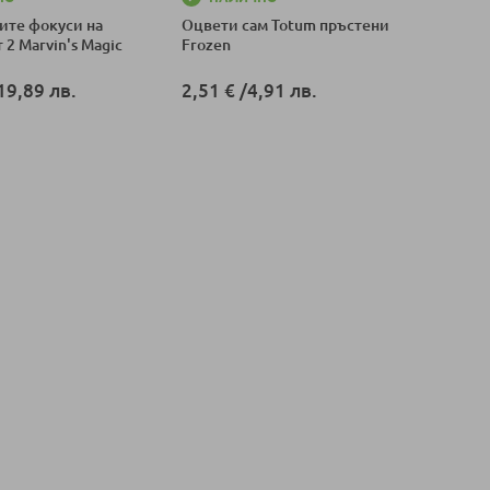
ите фокуси на
Oцвети сам Totum пръстени
 2 Marvin's Magic
Frozen
19,89 лв.
2,51 €
/
4,91 лв.
оличка
Добави в количка