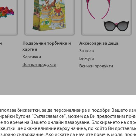
н
Подаръчни торбички и
Аксесоари за деца
хартии
За коса
Картички
Бижута
Всички продукти
Всички продукти
на страница
Сортирай по
използва бисквитки, за да персонализира и подобри Вашето из
бирайки бутона “Съгласявам се”, можем да Ви предоставим по-
е по време на Вашето онлайн пазаруване. Блокирането на оп
сквитки ще окаже влияние върху начина, по който Ви доставям
зирано съдържание. Ако искате да научите повече, моля, проч