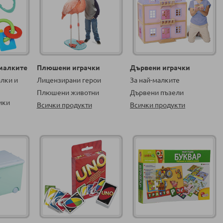
-малките
Плюшени играчки
Дървени играчки
алки и
Лицензирани герои
За най-малките
Плюшени животни
Дървени пъзели
ики
Всички продукти
Всички продукти