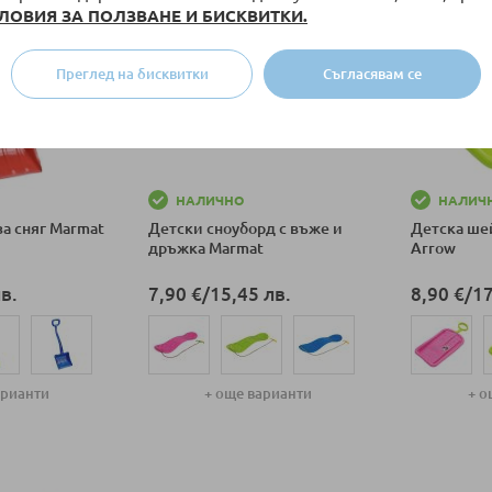
ЛОВИЯ ЗА ПОЛЗВАНЕ И БИСКВИТКИ.
Преглед на бисквитки
Съгласявам се
НАЛИЧНО
НАЛИЧ
за сняг Marmat
Детски сноуборд с въже и
Детска ше
дръжка Marmat
Arrow
в.
7,90 €
/
15,45 лв.
8,90 €
/
17
арианти
+ още варианти
+ о
ка
Добави в количка
Добави в к