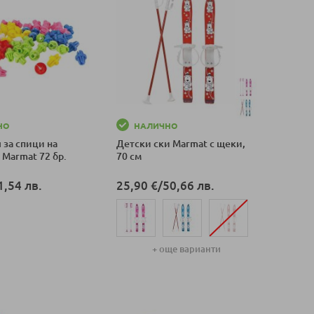
НО
НАЛИЧНО
 за спици на
Детски ски Marmat с щеки,
Marmat 72 бр.
70 см
1,54 лв.
25,90 €
/
50,66 лв.
оличка
+ още варианти
Добави в количка