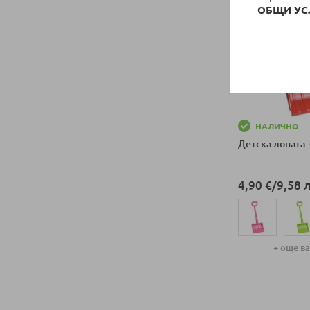
ОБЩИ УС
НАЛИЧНО
Детска лопата 
4,90 €
/
9,58 л
+ още в
Добави в колич