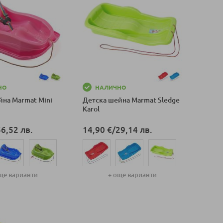
НО
НАЛИЧНО
йна Marmat Mini
Детска шейна Marmat Sledge
Karol
56,52 лв.
14,90 €
/
29,14 лв.
ще варианти
+ още варианти
оличка
Добави в количка