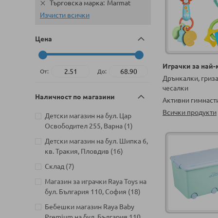
Търговска марка
Marmat
Изчисти всички
Цена
Играчки за най
От:
До:
Дрънкалки, гриз
чесалки
Наличност по магазини
Активни гимнаст
Всички продукти
Детски магазин на бул. Цар
артикул
Освободител 255, Варна
1
Детски магазин на бул. Шипка 6,
артикули
кв. Тракия, Пловдив
16
артикули
Склад
7
Магазин за играчки Raya Toys на
артикули
бул. България 110, София
18
Бебешки магазин Raya Baby
Premium на бул. България 110,