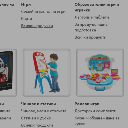
ение на
Игри
Образователни игри и
играчки
Семейни настолни игри
Лаптопи и таблети
Карти
За предучилищна
Всички продукти
подготовка
Всички продукти
ки
Чинове и стативи
Ролеви игри
алките
Чинове, маси и столчета
Докторски комплекти
ъзели
Стативи и дъски
Кухни и обзавеждане за
кухня
Всички продукти