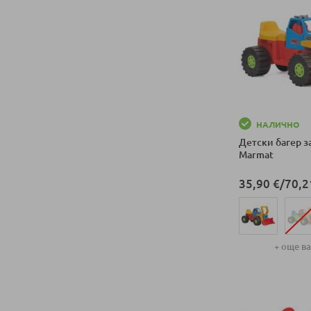
НАЛИЧНО
Детски багер з
Marmat
35,90 €
/
70,2
+ още в
Добави в колич