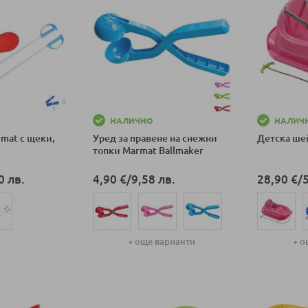
НАЛИЧНО
НАЛИЧ
mat с щеки,
Уред за правене на снежни
Детска ше
топки Marmat Ballmaker
0 лв.
4,90 €
/
9,58 лв.
28,90 €
/
+ още варианти
+ о
ка
Добави в количка
Добави в к