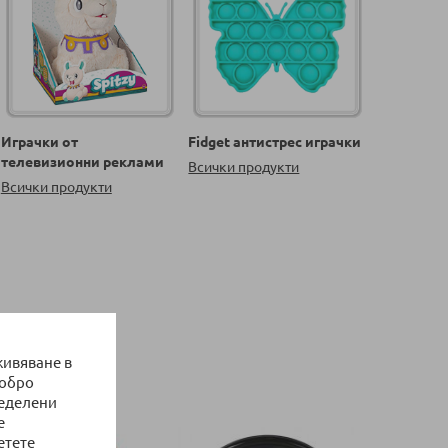
Играчки от
Fidget антистрес играчки
телевизионни реклами
Всички продукти
Всички продукти
живяване в
добро
ределени
е
етете