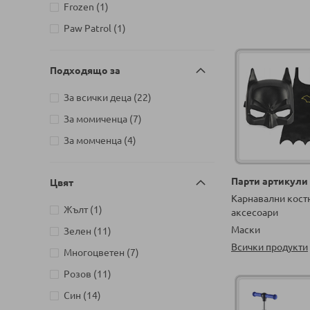
артикули
Babyhome
2
артикул
Frozen
1
артикули
BabyOno
145
артикул
Paw Patrol
1
артикул
Bandai
1
артикул
Bauer
1
Подходящо за
артикул
BAYRAKTA
1
артикули
За всички деца
22
артикули
Bburago
34
артикули
За момиченца
7
артикул
Bebetto
1
артикули
За момченца
4
артикули
BEPPE
78
артикули
Bestway
18
Парти артикули
Цвят
артикули
Bimbidreams
6
Карнавални кост
артикул
Жълт
1
аксесоари
артикул
Black Sea Puzzles
1
Маски
артикули
Зелен
11
артикул
BMW
1
Всички продукти
артикули
Многоцветен
7
артикул
Brand Comfort Aid
1
артикули
Розов
11
артикули
BRICK
12
артикули
Син
14
артикули
Brio
18