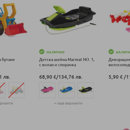
НАЛИЧНО
НАЛИЧ
а бутане
Детска шейна Marmat NO. 1,
Декорация
с волан и спирачка
велосипед 
1 лв.
68,90 €
/
134,76 лв.
5,90 €
/
1
Добави в к
арианти
+ още варианти
ка
Добави в количка