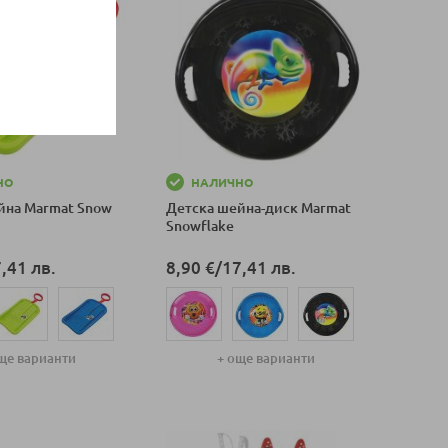
НО
НАЛИЧНО
йна Marmat Snow
Детска шейна-диск Marmat
Snowflake
,41 лв.
8,90 €
/
17,41 лв.
ще варианти
+ още варианти
оличка
Добави в количка