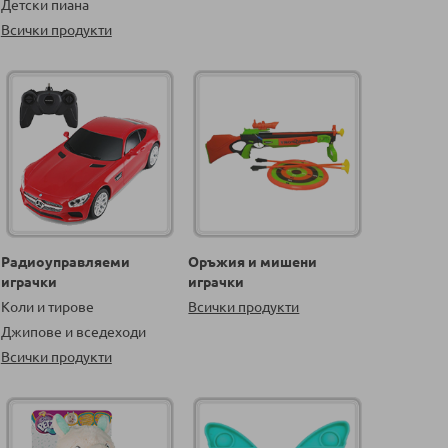
Детски пиана
Всички продукти
Радиоуправляеми
Оръжия и мишени
играчки
играчки
Коли и тирове
Всички продукти
Джипове и вседеходи
Всички продукти