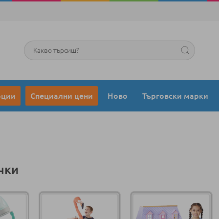
Търсене
оции
Специални цени
Ново
Търговски марки
чки