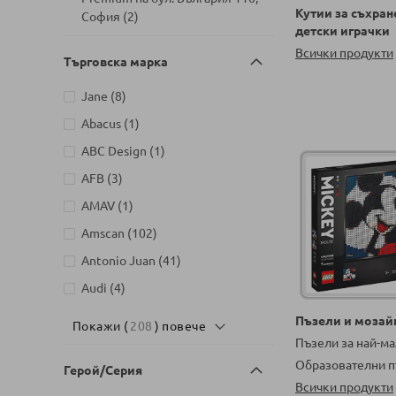
Кутии за съхран
артикули
София
2
детски играчки
Детски магазин на Шипченски
Всички продукти
Търговска марка
проход 18, Гео Милев, София
артикули
19
артикули
Jane
8
Детски магазин на бул. Черни
артикул
Abacus
1
артикули
връх 26, София
19
артикул
ABC Design
1
Детски магазин на ул.
Йерусалим, бл. 47В, жк. Младост
артикули
AFB
3
артикули
1
9
артикул
AMAV
1
Детски магазин на ул.
артикули
Amscan
102
Митрополит Андрей №31,
артикули
Търговище
15
артикули
Antonio Juan
41
артикули
Audi
4
артикули
Aurora
2
Пъзели и мозай
Покажи (
208
) повече
артикули
Пъзели за най-м
Azaria
53
Образователни п
артикули
Герой/Серия
Baby`s Only
9
Всички продукти