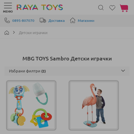
Моята 
МЕНЮ
Прескачане към съдържанието
0895-807070
Доставка
Магазини
Детски играчки
MBG TOYS Sambro Детски играчки
Избрани филтри