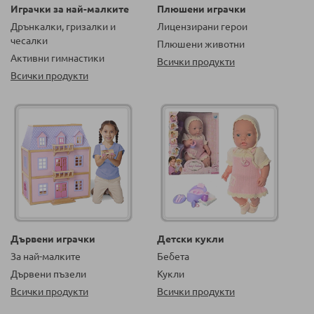
Играчки за най-малките
Плюшени играчки
Дрънкалки, гризалки и
Лицензирани герои
чесалки
Плюшени животни
Активни гимнастики
Всички продукти
Всички продукти
Дървени играчки
Детски кукли
За най-малките
Бебета
Дървени пъзели
Кукли
Всички продукти
Всички продукти