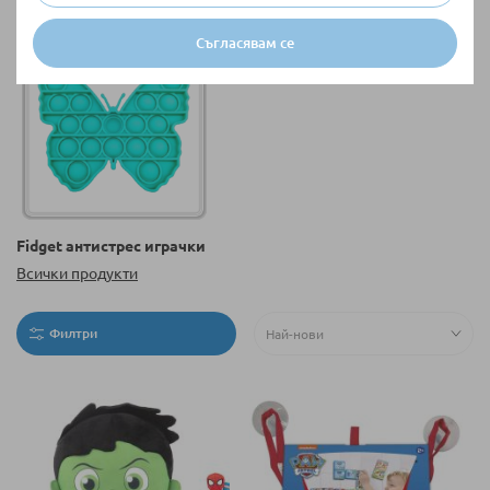
Еко играчки
Съгласявам се
Всички продукти
Fidget антистрес играчки
Всички продукти
Филтри