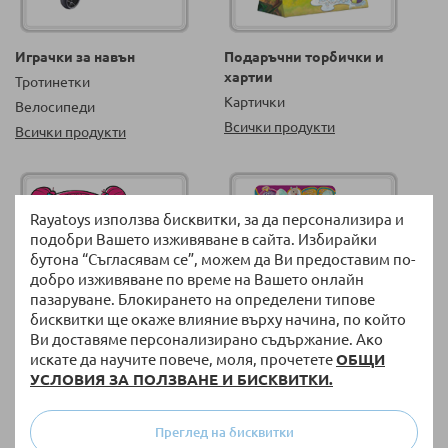
Играчки за навън
Подаръчни торбички и
хартии
Тротинетки
Картички
Велосипеди
Всички продукти
Всички продукти
Rayatoys използва бисквитки, за да персонализира и
подобри Вашето изживяване в сайта. Избирайки
бутона “Съгласявам се”, можем да Ви предоставим по-
добро изживяване по време на Вашето онлайн
пазаруване. Блокирането на определени типове
бисквитки ще окаже влияние върху начина, по който
Ви доставяме персонализирано съдържание. Ако
искате да научите повече, моля, прочетете
ОБЩИ
Аксесоари за деца
Играчки от телевизионни
УСЛОВИЯ ЗА ПОЛЗВАНЕ И БИСКВИТКИ.
реклами
За коса
Всички продукти
Бижута
Преглед на бисквитки
Всички продукти