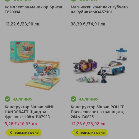
Комплект за маникюр Бритни
Магически комплект Кубчето
T620094
на Рубик MMOAS7101
12,22 €
/
23,90 лв.
38,30 €
/
74,91 лв.
НАЛИЧНО
НАЛИЧНО
Конструктор Sluban MINI
Конструктор Sluban POLICE
HANDCRAFT Щанд за
Преследване на границата,
фрешове, 108 ч. B0792D
264 ч. B0825
5,28 €
/
10,33 лв.
12,23 €
/
23,92 лв.
Специална цена
Специална цена