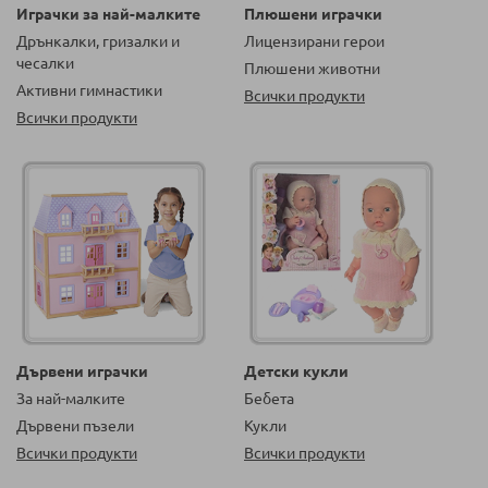
Играчки за най-малките
Плюшени играчки
Дрънкалки, гризалки и
Лицензирани герои
чесалки
Плюшени животни
Активни гимнастики
Всички продукти
Всички продукти
Дървени играчки
Детски кукли
За най-малките
Бебета
Дървени пъзели
Кукли
Всички продукти
Всички продукти