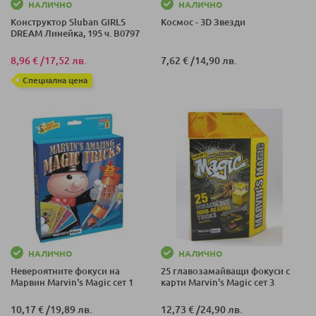
НАЛИЧНО
НАЛИЧНО
Конструктор Sluban GIRLS
Космос - 3D Звезди
DREAM Линейка, 195 ч. B0797
8,96 €
/
17,52 лв.
7,62 €
/
14,90 лв.
Специална цена
НАЛИЧНО
НАЛИЧНО
Невероятните фокуси на
25 главозамайващи фокуси с
Марвин Marvin's Magic сет 1
карти Marvin's Magic сет 3
10,17 €
/
19,89 лв.
12,73 €
/
24,90 лв.