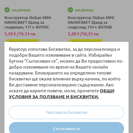
НАЛИЧНО
НАЛИЧНО
Конструктор Sluban MINI
Конструктор Sluban MINI
HANDCRAFT Щанд за
HANDCRAFT Щанд за
сладкиши, 117 ч. B0792C
сладолед, 110 ч. B0792B
5,28 €
/
10,33 лв.
5,28 €
/
10,33 лв.
Специална цена
Специална цена
Rayatoys използва бисквитки, за да персонализира и
подобри Вашето изживяване в сайта. Избирайки
бутона “Съгласявам се”, можем да Ви предоставим по-
добро изживяване по време на Вашето онлайн
пазаруване. Блокирането на определени типове
бисквитки ще окаже влияние върху начина, по който
Ви доставяме персонализирано съдържание. Ако
искате да научите повече, моля, прочетете
ОБЩИ
УСЛОВИЯ ЗА ПОЛЗВАНЕ И БИСКВИТКИ.
Преглед на бисквитки
НАЛИЧНО
НАЛИЧНО
Конструктор Sluban MINI
Конструктор Sluban GIRLS
HANDCRAFT Щанд за плодове,
DREAM Яхта, 301 ч. B0867
Съгласявам се
99 ч. B0792A