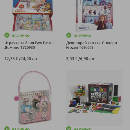
НАЛИЧНО
НАЛИЧНО
Играчка за баня Paw Patrol
Декорирай сам със Стикери
Домино T720930
Frozen T680692
12,73 €
/
24,90 лв.
3,53 €
/
6,90 лв.
НАЛИЧНО
НАЛИЧНО