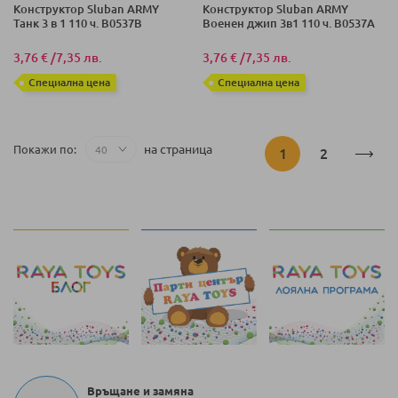
Конструктор Sluban ARMY
Конструктор Sluban ARMY
Танк 3 в 1 110 ч. B0537B
Военен джип 3в1 110 ч. B0537A
3,76 €
/
7,35 лв.
3,76 €
/
7,35 лв.
Специална цена
Специална цена
Страница
на страница
Покажи по
В
Страница
1
2
момента
четете
страница
Връщане и замяна