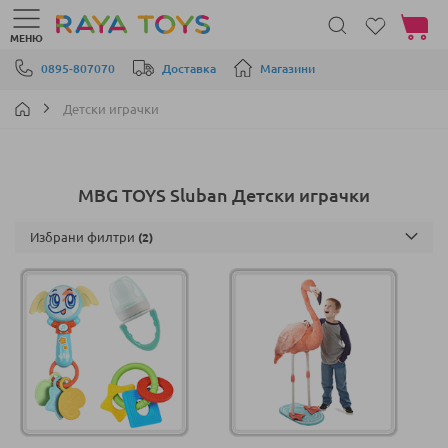
Моята 
МЕНЮ
Прескачане към съдържанието
0895-807070
Доставка
Магазини
Детски играчки
MBG TOYS Sluban Детски играчки
Избрани филтри