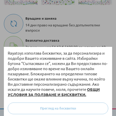
Връщане и замяна
14 дни право на връщане без допълнителни
въпроси
Безплатна доставка
За поръчки над 51,13 € / 100,00 лв. с тегло до 10
кг
Rayatoys използва бисквитки, за да персонализира и
подобри Вашето изживяване в сайта. Избирайки
100 000 + артикула
бутона “Съгласявам се”, можем да Ви предоставим по-
добро изживяване по време на Вашето онлайн
Разнообразие от оригинални продукти винаги
пазаруване. Блокирането на определени типове
на склад
бисквитки ще окаже влияние върху начина, по който
Ви доставяме персонализирано съдържание. Ако
Бърза доставка
искате да научите повече, моля, прочетете
ОБЩИ
Доставка до 3 работни дни на налична стока
УСЛОВИЯ ЗА ПОЛЗВАНЕ И БИСКВИТКИ.
Преглед на бисквитки