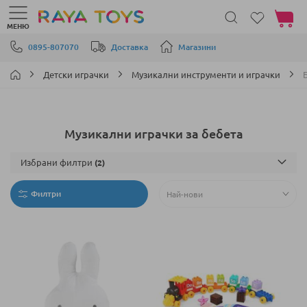
Моята 
МЕНЮ
Прескачане към съдържанието
0895-807070
Доставка
Магазини
Детски играчки
Музикални инструменти и играчки
Музикални играчки за бебета
Избрани филтри
Филтри