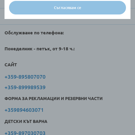
За Raya Toys
Съгласявам се
Търговци и клиенти
Обслужване по телефона:
Понеделник - петък, от 9-18 ч.:
САЙТ
+359-895807070
+359-899989539
ФОРМА ЗА РЕКЛАМАЦИИ И РЕЗЕРВНИ ЧАСТИ
+359894603071
ДЕТСКИ КЪТ ВАРНА
+359-897030703