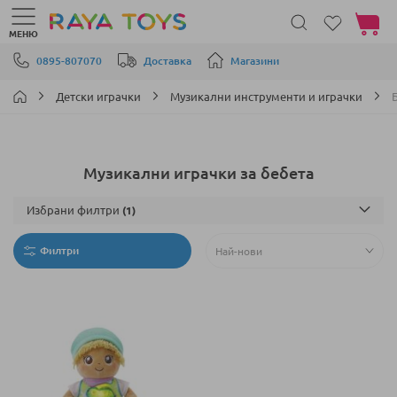
Моята 
МЕНЮ
Прескачане към съдържанието
0895-807070
Доставка
Магазини
Детски играчки
Музикални инструменти и играчки
Музикални играчки за бебета
Избрани филтри
Филтри