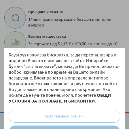
Връщане и замяна
14 дни право на връщане без допълнителни
въпроси
Безплатна доставка
За поръчки над 51,13 € / 100,00 лв. с тегло до 10
кг
Rayatoys използва бисквитки, за да персонализира и
подобри Вашето изживяване в сайта. Избирайки
100 000 + артикула
бутона “Съгласявам се”, можем да Ви предоставим по-
Разнообразие от оригинални продукти винаги
добро изживяване по време на Вашето онлайн
на склад
пазаруване. Блокирането на определени типове
бисквитки ще окаже влияние върху начина, по който
Бърза доставка
Ви доставяме персонализирано съдържание. Ако
Доставка до 3 работни дни на налична стока
искате да научите повече, моля, прочетете
ОБЩИ
УСЛОВИЯ ЗА ПОЛЗВАНЕ И БИСКВИТКИ.
Преглед на бисквитки
За Raya Toys