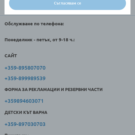
Съгласявам се
Търговци и клиенти
Обслужване по телефона:
Понеделник - петък, от 9-18 ч.:
САЙТ
+359-895807070
+359-899989539
ФОРМА ЗА РЕКЛАМАЦИИ И РЕЗЕРВНИ ЧАСТИ
+359894603071
ДЕТСКИ КЪТ ВАРНА
+359-897030703