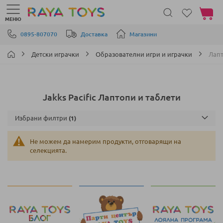
Моята 
МЕНЮ
Прескачане към съдържанието
0895-807070
Доставка
Магазини
Детски играчки
Образователни игри и играчки
Лапт
Jakks Pacific Лаптопи и таблети
Избрани филтри
Не можем да намерим продукти, отговарящи на
селекцията.