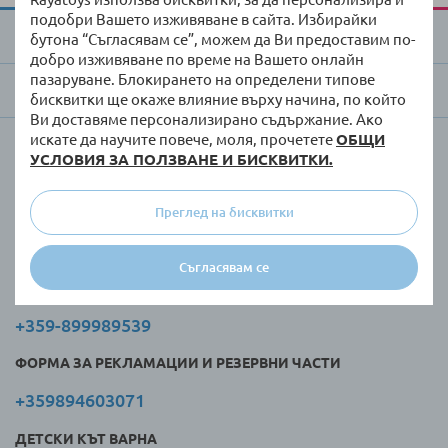
подобри Вашето изживяване в сайта. Избирайки
За Raya Toys
бутона “Съгласявам се”, можем да Ви предоставим по-
добро изживяване по време на Вашето онлайн
пазаруване. Блокирането на определени типове
Търговци и клиенти
бисквитки ще окаже влияние върху начина, по който
Ви доставяме персонализирано съдържание. Ако
искате да научите повече, моля, прочетете
ОБЩИ
Обслужване по телефона:
УСЛОВИЯ ЗА ПОЛЗВАНЕ И БИСКВИТКИ.
Понеделник - петък, от 9-18 ч.:
Преглед на бисквитки
САЙТ
Съгласявам се
+359-895807070
+359-899989539
ФОРМА ЗА РЕКЛАМАЦИИ И РЕЗЕРВНИ ЧАСТИ
+359894603071
ДЕТСКИ КЪТ ВАРНА