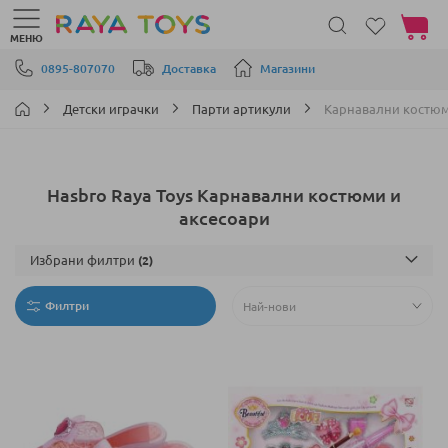
Моята 
МЕНЮ
Прескачане към съдържанието
0895-807070
Доставка
Магазини
Детски играчки
Парти артикули
Карнавални костюм
Hasbro Raya Toys Карнавални костюми и
аксесоари
Избрани филтри
Филтри