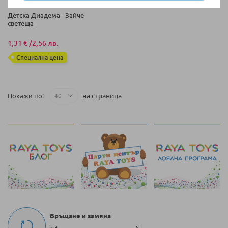
НАЛИЧНО
Детска Диадема - Зайче
светеща
1,31 €
/
2,56 лв.
Специална цена
на страница
Покажи по
Връщане и замяна