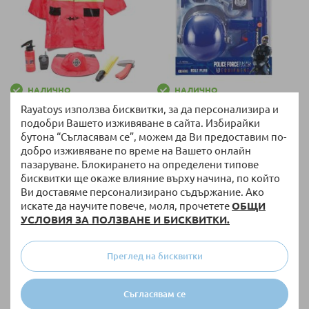
НАЛИЧНО
НАЛИЧНО
Детски костюм Пожарникар
Полицейски комплект Raya
Rayatoys използва бисквитки, за да персонализира и
Raya Toys с аксесоари
Toys 7 части
подобри Вашето изживяване в сайта. Избирайки
бутона “Съгласявам се”, можем да Ви предоставим по-
20,40 €
/
39,90 лв.
15,29 €
/
29,90 лв.
добро изживяване по време на Вашето онлайн
пазаруване. Блокирането на определени типове
бисквитки ще окаже влияние върху начина, по който
Ви доставяме персонализирано съдържание. Ако
искате да научите повече, моля, прочетете
ОБЩИ
УСЛОВИЯ ЗА ПОЛЗВАНЕ И БИСКВИТКИ.
Преглед на бисквитки
Съгласявам се