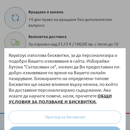
Връщане и замяна
14 дни право на връщане без допълнителни
въпроси
Безплатна доставка
За поръчки над 51,13 € / 100,00 лв. с тегло до 10
кг
Rayatoys използва бисквитки, за да персонализира и
подобри Вашето изживяване в сайта. Избирайки
100 000 + артикула
бутона “Съгласявам се”, можем да Ви предоставим по-
Разнообразие от оригинални продукти винаги
добро изживяване по време на Вашето онлайн
на склад
пазаруване. Блокирането на определени типове
бисквитки ще окаже влияние върху начина, по който
Бърза доставка
Ви доставяме персонализирано съдържание. Ако
Доставка до 3 работни дни на налична стока
искате да научите повече, моля, прочетете
ОБЩИ
УСЛОВИЯ ЗА ПОЛЗВАНЕ И БИСКВИТКИ.
Преглед на бисквитки
За Raya Toys