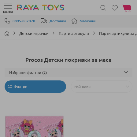
Моята 
МЕНЮ
Прескачане към съдържанието
0895-807070
Доставка
Магазини
Детски играчки
Парти артикули
Парти артикули за 
Procos Детски покривки за маса
Избрани филтри
Филтри