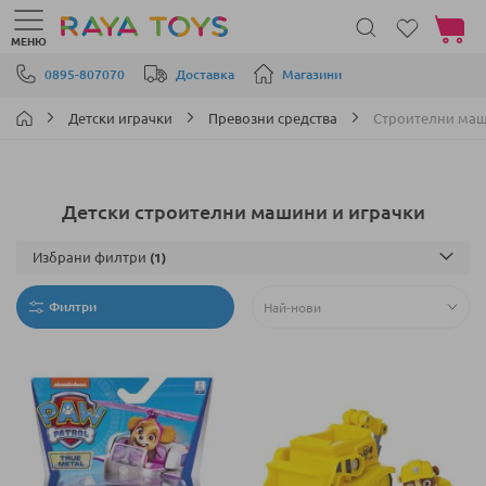
Моята 
МЕНЮ
Прескачане към съдържанието
0895-807070
Доставка
Магазини
Детски играчки
Превозни средства
Строителни ма
Детски строителни машини и играчки
Избрани филтри
Филтри