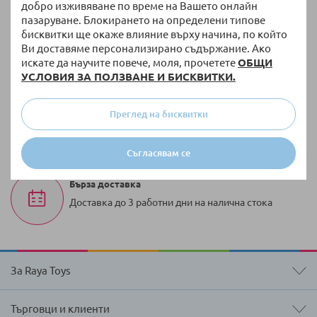
Връщане и замяна
добро изживяване по време на Вашето онлайн
пазаруване. Блокирането на определени типове
14 дни право на връщане без допълнителни
бисквитки ще окаже влияние върху начина, по който
въпроси
Ви доставяме персонализирано съдържание. Ако
искате да научите повече, моля, прочетете
ОБЩИ
Безплатна доставка
УСЛОВИЯ ЗА ПОЛЗВАНЕ И БИСКВИТКИ.
За поръчки над 51,13 € / 100,00 лв. с тегло до 10
кг
Преглед на бисквитки
100 000 + артикула
Разнообразие от оригинални продукти винаги
Съгласявам се
на склад
Бърза доставка
Доставка до 3 работни дни на налична стока
За Raya Toys
Търговци и клиенти