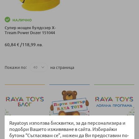
НАЛИЧНО
Супер мощен булдозер X-
Tream Power Dozer 151044
60,84 €
/
118,99 лв.
на страница
Покажи по
Rayatoys използва бисквитки, за да персонализира и
подобри Вашето изживяване в сайта. Избирайки
бутона “Съгласявам се”, можем да Ви предоставим по-