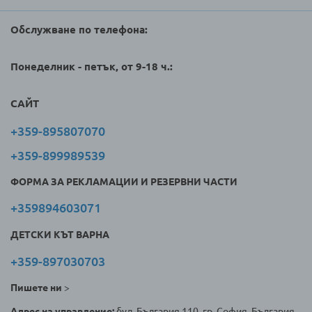
Обслужване по телефона:
Понеделник - петък, от 9-18 ч.:
САЙТ
+359-895807070
+359-899989539
ФОРМА ЗА РЕКЛАМАЦИИ И РЕЗЕРВНИ ЧАСТИ
+359894603071
ДЕТСКИ КЪТ ВАРНА
+359-897030703
Пишете ни
>
Адрес на управление:
бул. България 110, гр. София, България