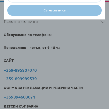
За Raya Toys
Съгласявам се
Търговци и клиенти
Обслужване по телефона:
Понеделник - петък, от 9-18 ч.:
САЙТ
+359-895807070
+359-899989539
ФОРМА ЗА РЕКЛАМАЦИИ И РЕЗЕРВНИ ЧАСТИ
+359894603071
ДЕТСКИ КЪТ ВАРНА