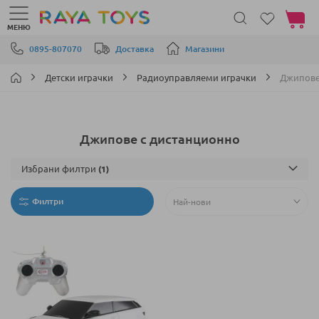
Моята 
МЕНЮ
Прескачане към съдържанието
0895-807070
Доставка
Магазини
Детски играчки
Радиоуправляеми играчки
Джипове
Джипове с дистанционно
Избрани филтри
Филтри