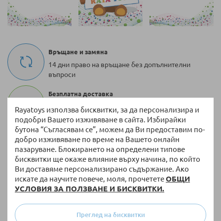
Връщане и замяна
14 дни право на връщане без допълнителни
въпроси
Безплатна доставка
За поръчки над 51,13 € / 100,00 лв. с тегло до 10
Rayatoys използва бисквитки, за да персонализира и
кг
подобри Вашето изживяване в сайта. Избирайки
бутона “Съгласявам се”, можем да Ви предоставим по-
100 000 + артикула
добро изживяване по време на Вашето онлайн
Разнообразие от оригинални продукти винаги
пазаруване. Блокирането на определени типове
на склад
бисквитки ще окаже влияние върху начина, по който
Ви доставяме персонализирано съдържание. Ако
Бърза доставка
искате да научите повече, моля, прочетете
ОБЩИ
УСЛОВИЯ ЗА ПОЛЗВАНЕ И БИСКВИТКИ.
Доставка до 3 работни дни на налична стока
Преглед на бисквитки