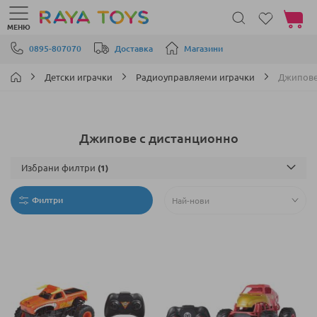
Моята 
МЕНЮ
Прескачане към съдържанието
0895-807070
Доставка
Магазини
Детски играчки
Радиоуправляеми играчки
Джипове
Джипове с дистанционно
Избрани филтри
Филтри