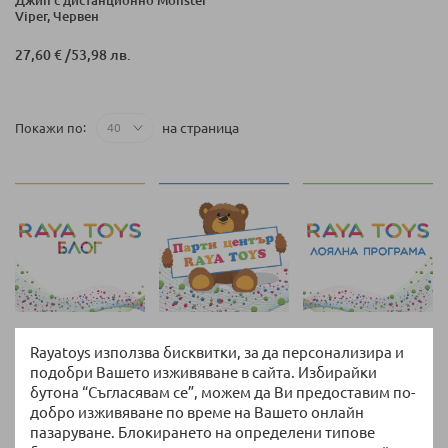
Viper, Червен
27,60 €
/
53,98 лв.
на страница
Покажи по
Rayatoys използва бисквитки, за да персонализира и
Връщане и замяна
подобри Вашето изживяване в сайта. Избирайки
14 дни право на връщане без допълнителни
бутона “Съгласявам се”, можем да Ви предоставим по-
въпроси
добро изживяване по време на Вашето онлайн
пазаруване. Блокирането на определени типове