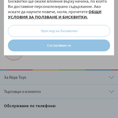
Безплатна доставка
бисквитки ще окаже влияние върху начина, по който
Ви доставяме персонализирано съдържание. Ако
За поръчки над 51,13 € / 100,00 лв. с тегло до 10
искате да научите повече, моля, прочетете
ОБЩИ
кг
УСЛОВИЯ ЗА ПОЛЗВАНЕ И БИСКВИТКИ.
100 000 + артикула
Разнообразие от оригинални продукти винаги
Преглед на бисквитки
на склад
Бърза доставка
Съгласявам се
Доставка до 3 работни дни на налична стока
За Raya Toys
Търговци и клиенти
Обслужване по телефона: