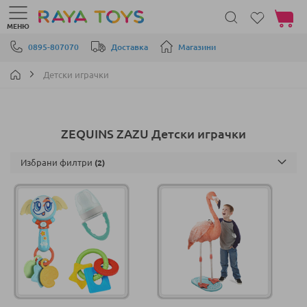
Моята 
МЕНЮ
Прескачане към съдържанието
0895-807070
Доставка
Магазини
Детски играчки
ZEQUINS ZAZU Детски играчки
Избрани филтри