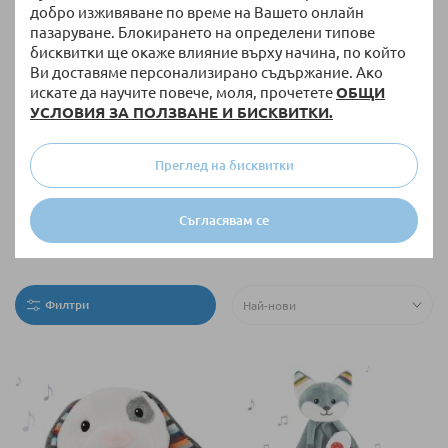
добро изживяване по време на Вашето онлайн
пазаруване. Блокирането на определени типове
Еко играчки
бисквитки ще окаже влияние върху начина, по който
Всички продукти
Ви доставяме персонализирано съдържание. Ако
искате да научите повече, моля, прочетете
ОБЩИ
УСЛОВИЯ ЗА ПОЛЗВАНЕ И БИСКВИТКИ.
Преглед на бисквитки
Съгласявам се
Fidget антистрес играчки
Всички продукти
Филтри