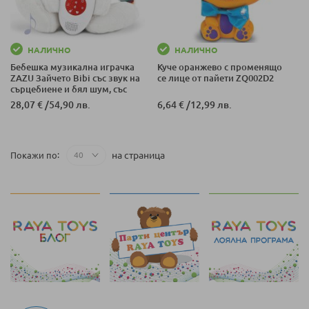
НАЛИЧНО
НАЛИЧНО
Бебешка музикална играчка
Куче оранжево с променящо
ZAZU Зайчето Bibi със звук на
се лице от пайети ZQ002D2
сърцебиене и бял шум, със
сензор за плач
28,07 €
/
54,90 лв.
6,64 €
/
12,99 лв.
на страница
Покажи по