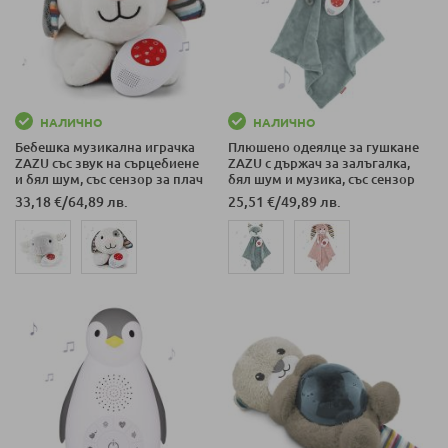
НАЛИЧНО
НАЛИЧНО
Бебешка музикална играчка
Плюшено одеялце за гушкане
ZAZU със звук на сърцебиене
ZAZU с държач за залъгалка,
и бял шум, със сензор за плач
бял шум и музика, със сензор
за плач
33,18 €
/
64,89 лв.
25,51 €
/
49,89 лв.