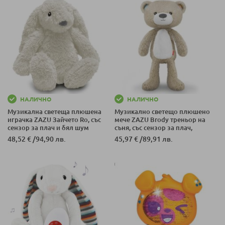
НАЛИЧНО
НАЛИЧНО
Музикална светеща плюшена
Музикално светещо плюшено
играчка ZAZU Зайчето Ro, със
мече ZAZU Brody треньор на
сензор за плач и бял шум
съня, със сензор за плач,
Taupe
48,52 €
/
94,90 лв.
45,97 €
/
89,91 лв.