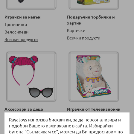
Играчки за навън
Подаръчни торбички и
хартии
Тротинетки
Картички
Велосипеди
Всички продукти
Всички продукти
Аксесоари за деца
Играчки от телевизионни
реклами
За коса
Rayatoys използва бисквитки, за да персонализира и
Всички продукти
Бижута
подобри Вашето изживяване в сайта. Избирайки
Всички продукти
бутона “Съгласявам се”, можем да Ви предоставим по-