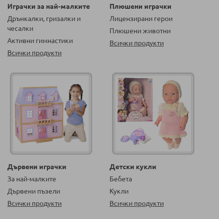
Играчки за най-малките
Плюшени играчки
Дрънкалки, гризалки и
Лицензирани герои
чесалки
Плюшени животни
Активни гимнастики
Всички продукти
Всички продукти
Дървени играчки
Детски кукли
За най-малките
Бебета
Дървени пъзели
Кукли
Всички продукти
Всички продукти