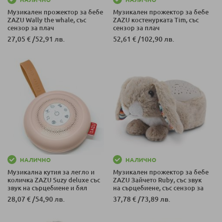
Музикален прожектор за бебе
Музикален прожектор за бебе
ZAZU Wally the whale, със
ZAZU костенурката Tim, със
сензор за плач
сензор за плач
27,05 €
/
52,91 лв.
52,61 €
/
102,90 лв.
НАЛИЧНО
НАЛИЧНО
Музикална кутия за легло и
Музикален прожектор за бебе
количка ZAZU Suzy deluxe със
ZAZU Зайчето Ruby, със звук
звук на сърцебиене и бял
на сърцебиене, със сензор за
шум, със сензор за плач
плач
28,07 €
/
54,90 лв.
37,78 €
/
73,89 лв.