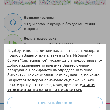
Връщане и замяна
14 дни право на връщане без допълнителни
въпроси
Безплатна доставка
За поръчки над 51,13 € / 100,00 лв. с тегло до 10
кг
Rayatoys използва бисквитки, за да персонализира и
подобри Вашето изживяване в сайта. Избирайки
100 000 + артикула
бутона “Съгласявам се”, можем да Ви предоставим по-
добро изживяване по време на Вашето онлайн
Разнообразие от оригинални продукти винаги
пазаруване. Блокирането на определени типове
на склад
бисквитки ще окаже влияние върху начина, по който
Ви доставяме персонализирано съдържание. Ако
Бърза доставка
искате да научите повече, моля, прочетете
ОБЩИ
Доставка до 3 работни дни на налична стока
УСЛОВИЯ ЗА ПОЛЗВАНЕ И БИСКВИТКИ.
Преглед на бисквитки