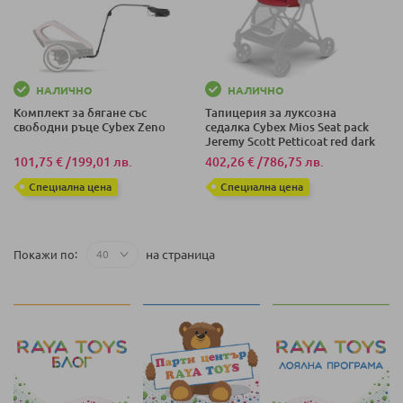
НАЛИЧНО
НАЛИЧНО
Комплект за бягане със
Тапицерия за луксозна
свободни ръце Cybex Zeno
седалка Cybex Mios Seat pack
Jeremy Scott Petticoat red dark
101,75 €
/
199,01 лв.
402,26 €
/
786,75 лв.
Специална цена
Специална цена
на страница
Покажи по