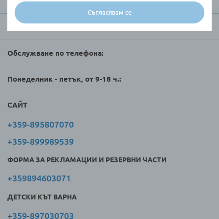
За Raya Toys
Съгласявам се
Търговци и клиенти
Обслужване по телефона:
Понеделник - петък, от 9-18 ч.:
САЙТ
+359-895807070
+359-899989539
ФОРМА ЗА РЕКЛАМАЦИИ И РЕЗЕРВНИ ЧАСТИ
+359894603071
ДЕТСКИ КЪТ ВАРНА
+359-897030703