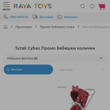
Моята 
МЕНЮ
Прескачане към съдържанието
0895-807070
Доставка
Магазини
Промоции
Промо бебешки стоки
Промо Бебешки 
Tutek Cybex Промо Бебешки колички
Избрани филтри
Филтри