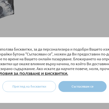
 Star wars
използва бисквитки, за да персонализира и подобри Вашето из
бирайки бутона “Съгласявам се”, можем да Ви предоставим по-
 лв.
е по време на Вашето онлайн пазаруване. Блокирането на оп
сквитки ще окаже влияние върху начина, по който Ви доставям
ка
зирано съдържание. Ако искате да научите повече, моля, проч
ЛОВИЯ ЗА ПОЛЗВАНЕ И БИСКВИТКИ.
на страница
Преглед на бисквитки
Съгласявам се