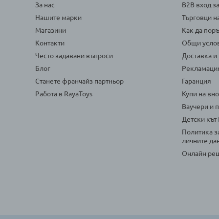
За нас
B2B вход з
Нашите марки
Търговци н
Магазини
Как да пор
Контакти
Общи усло
Често задавани въпроси
Доставка и
Блог
Рекламаци
Станете франчайз партньор
Гаранция
Работа в RayaToys
Купи на вн
Ваучери и 
Детски кът
Политика з
личните да
Онлайн реш