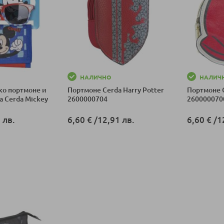
НАЛИЧНО
НАЛИЧ
ко портмоне и
Портмоне Cerda Harry Potter
Портмоне 
 Cerda Mickey
2600000704
260000070
 лв.
6,60 €
/
12,91 лв.
6,60 €
/
1
ка
Добави в количка
Добави в к