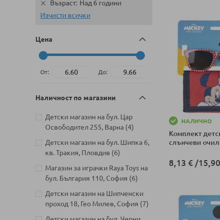
Възраст
Над 6 години
Изчисти всички
Цена
От:
До:
Наличност по магазини
Детски магазин на бул. Цар
НАЛИЧНО
артикули
Освободител 255, Варна
4
Комплект детс
Детски магазин на бул. Шипка 6,
слънчеви очила
артикули
кв. Тракия, Пловдив
6
8,13 €
/
15,90
Магазин за играчки Raya Toys на
артикули
бул. България 110, София
6
Добави в колич
Детски магазин на Шипченски
артикули
проход 18, Гео Милев, София
7
Детски магазин на бул. Черни