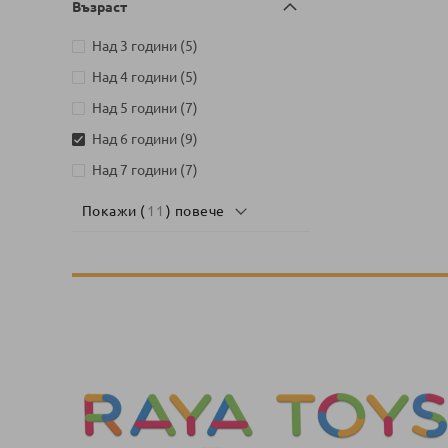
Възраст
артикули
Над 3 години
5
артикули
Над 4 години
5
артикули
Над 5 години
7
артикули
Над 6 години
9
артикули
Над 7 години
7
Покажи (
11
) повече