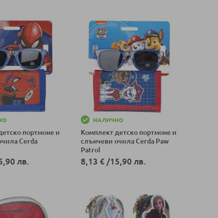
НО
НАЛИЧНО
детско портмоне и
Комплект детско портмоне и
очила Cerda
слънчеви очила Cerda Paw
Patrol
5,90 лв.
8,13 €
/
15,90 лв.
оличка
Добави в количка