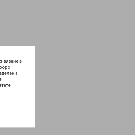
живяване в
добро
ределени
е
етете