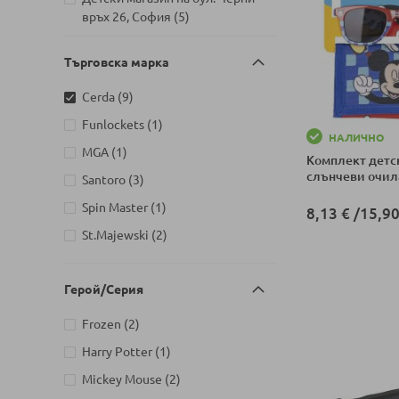
артикули
връх 26, София
5
Детски магазин на ул.
Търговска марка
Йерусалим, бл. 47В, жк. Младост
артикули
1
6
артикули
Cerda
9
Детски магазин на ул.
артикул
Funlockets
1
Митрополит Андрей №31,
НАЛИЧНО
артикули
Търговище
3
артикул
MGA
1
Комплект детс
слънчеви очила
артикули
Santoro
3
артикул
Spin Master
1
8,13 €
/
15,90
артикули
St.Majewski
2
Добави в колич
Герой/Серия
артикули
Frozen
2
артикул
Harry Potter
1
артикули
Mickey Mouse
2