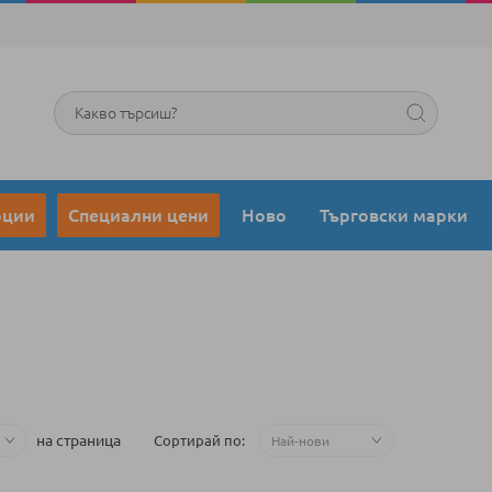
Търсене
оции
Специални цени
Ново
Търговски марки
на страница
Сортирай по