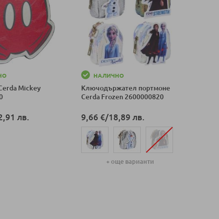
НО
НАЛИЧНО
Cerda Mickey
Ключодържател портмоне
0
Cerda Frozen 2600000820
2,91 лв.
9,66 €
/
18,89 лв.
оличка
+ още варианти
Добави в количка