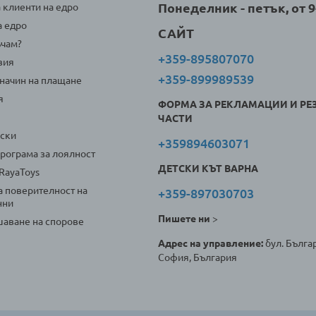
Понеделник - петък, от 9-
а клиенти на едро
а едро
САЙТ
ъчам?
+359-895807070
вия
+359-899989539
 начин на плащане
я
ФОРМА ЗА РЕКЛАМАЦИИ И РЕ
ЧАСТИ
оски
+359894603071
програма за лоялност
ДЕТСКИ КЪТ ВАРНА
 RayaToys
а поверителност на
+359-897030703
нни
Пишете ни
>
аване на спорове
Адрес на управление:
бул. Българ
София, България