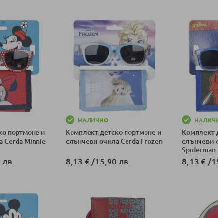
НАЛИЧНО
НАЛИЧ
ко портмоне и
Комплект детско портмоне и
Комплект 
 Cerda Minnie
слънчеви очила Cerda Frozen
слънчеви 
Spiderman
 лв.
8,13 €
/
15,90 лв.
8,13 €
/
1
ка
Добави в количка
Добави в к