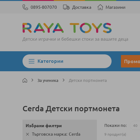
0895-807070
Доставка
Магазини
Категории
Пром
За ученика
Детски портмонета
Cerda Детски портмонета
Покажи по
Избрани филтри
Търговска марка
Cerda
9
продукт(а)