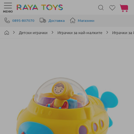
Моята 
МЕНЮ
Прескачане към съдържанието
0895-807070
Доставка
Магазини
Детски играчки
Играчки за най-малките
Играчки за
Преминете
към
края
на
галерията
на
изображенията