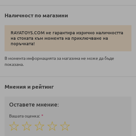
Наличност по магазини
RAYATOYS.COM не гарантира изрично наличността
на стоката към момента на приключване на
поръчката!
В момента информацията за магазина не може да бъде
показана.
Мнения и рейтинг
Оставете мнение:
Вашата оценка
1
2
3
4
5