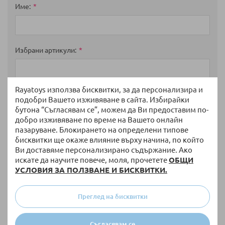
star
stars
stars
stars
stars
Име
Избрани артикули
Rayatoys използва бисквитки, за да персонализира и
Мнение
подобри Вашето изживяване в сайта. Избирайки
бутона “Съгласявам се”, можем да Ви предоставим по-
добро изживяване по време на Вашето онлайн
пазаруване. Блокирането на определени типове
бисквитки ще окаже влияние върху начина, по който
Ви доставяме персонализирано съдържание. Ако
искате да научите повече, моля, прочетете
ОБЩИ
УСЛОВИЯ ЗА ПОЛЗВАНЕ И БИСКВИТКИ.
Преглед на бисквитки
Изпратете
Съгласявам се