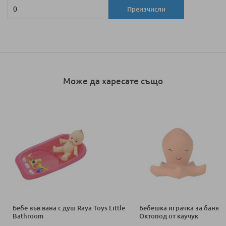
Преизчисли
Може да харесате също
Бебе във вана с душ Raya Toys Little
Бебешка играчка за баня L
Bathroom
Октопод от каучук