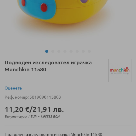
Преминете
Подводен изследовател играчка
към
Munchkin 11580
началото
на
галерия
Оценeте
със
Реф. номер
5019090115803
снимки
11,20 €
/
21,91 лв.
Валутен курс: 1 EUR = 1.95583 BGN
Подводен изследовател играчка Munchkin 11580