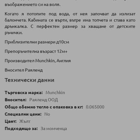
въображението си на воля.
Когато я потопите под вода, от нея започват да излизат
балончета. Кабината се върти, вътре има топчета и става като
дрънкалка. С перфектен размер за хващане от детските
ръчички.
Приблизителни размери д10см
Препоръчителна възраст 12м+
Производител Munchkin, Англия
Вносител Раяленд
Технически данни
Munchkin
Раяленд ООД
0.065000
No
Жълт
За момченца