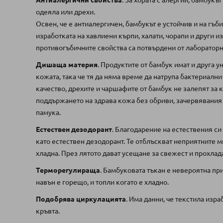
Антиалергични свойства
. За хората с алергии, бамбукът
одеяла или дрехи.
Освен, че е антиалергичен, бамбукът е устойчив и на гъб
изработката на хавлиени кърпи, халати, чорапи и други и
противогъбичните свойства са потвърдени от лаборатор
Дишаща материя
. Продуктите от бамбук имат и друга у
кожата, така че тя да няма време да натрупа бактериалн
качество, дрехите и чаршафите от бамбук не залепят за к
поддържането на здрава кожа без обриви, зачервявания 
памука.
Естествен дезодорант
. Благодарение на естествения си
като естествен дезодорант. Те отблъскват неприятните м
хладна. През лятото дават усещане за свежест и прохлада
Терморегулираща
. Бамбуковата тъкан е невероятна пр
навън е горещо, и топли когато е хладно.
Подобрява циркулацията
. Има данни, че текстила из
кръвта.