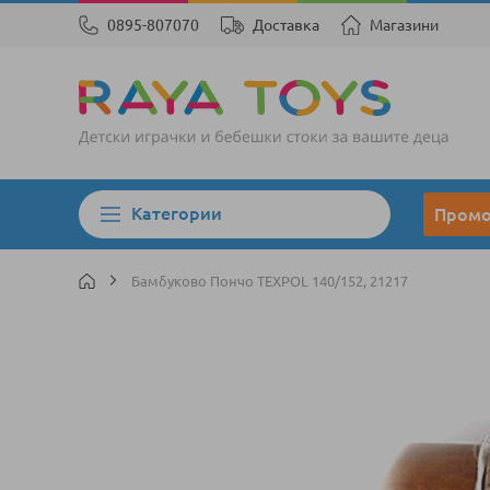
0895-807070
Доставка
Магазини
Категории
Пром
Бамбуково Пончо TEXPOL 140/152, 21217
Преминете
към
края
на
галерията
на