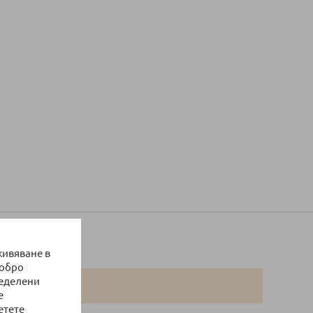
живяване в
добро
ределени
е
етете