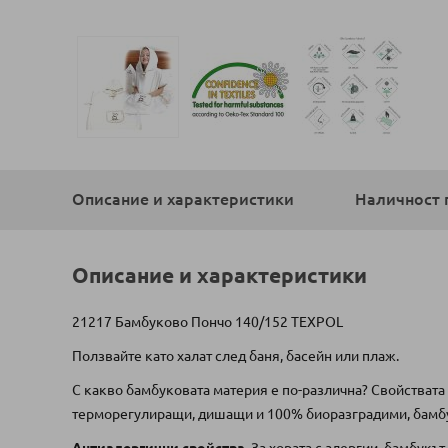
Преминете
към
началото
Описание и характеристики
Наличност 
на
галерия
със
снимки
Описание и характеристики
21217 Бамбуково Пончо 140/152 TEXPOL
Ползвайте като халат след баня, басейн или плаж.
С какво бамбуковата материя е по-различна?
Свойствата 
терморегулиращи, дишащи и 100% биоразградими, бамбук