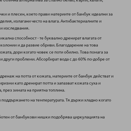
 е отлична алтернатива за спално бельо, кърпи, халати,
ички и плесен, което прави материите от бамбук идеални за
зделия, излагани често на влага. Антибактериалните и
ни изследвания.
никална способност - те буквално дренират влагата от
и колонии и да развие обриви. Благодарение на това
ожата, дори когато човек се поти обилно. Това помага за
и други проблеми. Абсорбират вода с до 60% по-добре от
 дренаж на потта от кожата, материите от бамбук действат и
иризми като дренират потта и запазват кожата суха и
, през зимата на приятна топлина.
и поддържането на температурата. Тя държи хладно когато
работен от бамбукови нишки подобрява циркулацията на