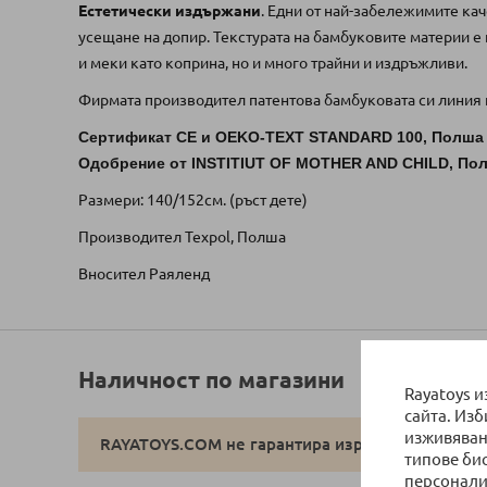
Естетически издържани
. Едни от най-забележимите кач
усещане на допир. Текстурата на бамбуковите материи е
и меки като коприна, но и много трайни и издръжливи.
Фирмата производител патентова бамбуковата си линия пр
Сертификат CE и OEKO-TEXT STANDARD 100, Полша
Одобрение от INSTITIUT OF MOTHER AND CHILD, По
Размери: 140/152см. (ръст дете)
Производител Texpol, Полша
Вносител Раяленд
Наличност по магазини
Rayatoys 
сайта. Из
изживяван
RAYATOYS.COM не гарантира изрично наличностт
типове би
персонали