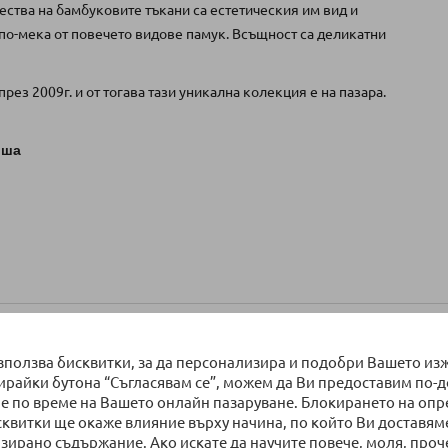
ества на бамбуковите тъкани са естетическия им вид и
 по-мека от повечето видове памук. Всъщност са деликатни
ез 2009г. и от тогава тази уникална колекция е на пазара.
лша
използва бисквитки, за да персонализира и подобри Вашето из
бирайки бутона “Съгласявам се”, можем да Ви предоставим по-
е по време на Вашето онлайн пазаруване. Блокирането на оп
а на стоката към момента на приключване на поръчката!
сквитки ще окаже влияние върху начина, по който Ви доставям
зирано съдържание. Ако искате да научите повече, моля, проч