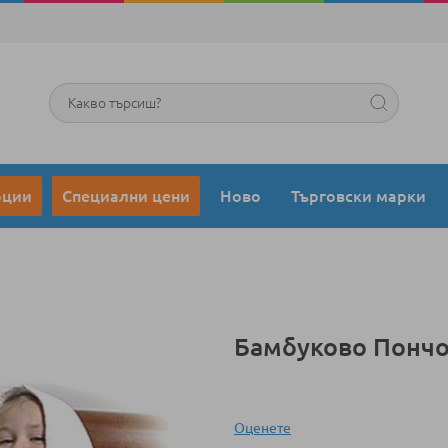
Търсене
оции
Специални цени
Ново
Търговски марки
Бамбуково Пончо
Оценeте