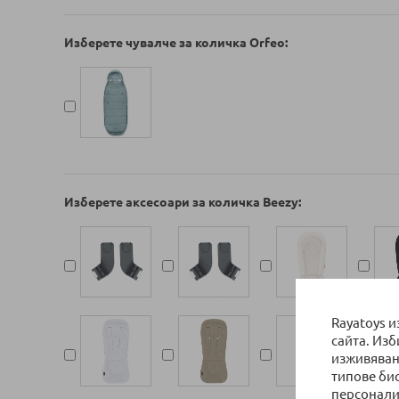
Изберете чувалче за количка Orfeo
Изберете аксесоари за количка Beezy
Rayatoys 
сайта. Из
изживяван
типове би
персонали