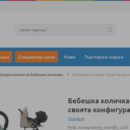
Търсене
оции
Специални цени
Ново
Търговски марки
 предложения за бебешки колички
Бебешка количка Cybex Beezy: 
Бебешка количка 
своята конфигур
Оценeте
Реф. номер
beezy_bundle_conf