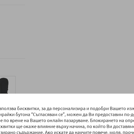
използва бисквитки, за да персонализира и подобри Вашето из
бирайки бутона “Съгласявам се”, можем да Ви предоставим по-
е по време на Вашето онлайн пазаруване. Блокирането на оп
сквитки ще окаже влияние върху начина, по който Ви доставям
зирано съдържание. Ако искате да научите повече, моля, проч