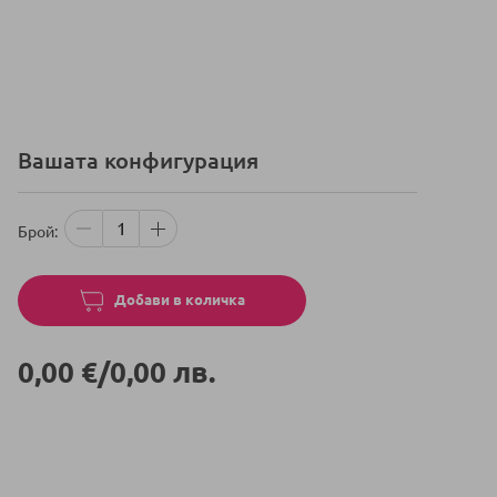
Вашата конфигурация
Бебешка
НАЛИЧНО
Брой
количка
Cybex
Beezy:
Добави в количка
избери
лесно
своята
0,00 €
/
0,00 лв.
конфигурация