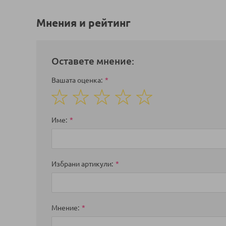
Мнения и рейтинг
Оставете мнение:
Вашата оценка
1
2
3
4
5
star
stars
stars
stars
stars
Име
Избрани артикули
Мнение