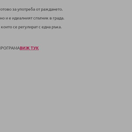
готово за употреба от раждането.
о и е идеалният спътник в града.
 които се регулират с една ръка.
 ПРОГРАМА
ВИЖ ТУК