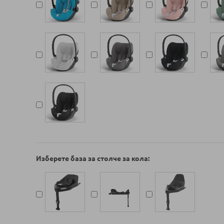
Изберете база за столче за кола