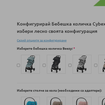
Преминете
към
началото
Конфигурирай Бебешка количка Cybex
на
галерия
избери лесно своята конфигурация
със
снимки
Скрий опциите за конфигуриране
Изберете бебешка количка Beezy
Изберете столче за кола (необходими са адаптери)