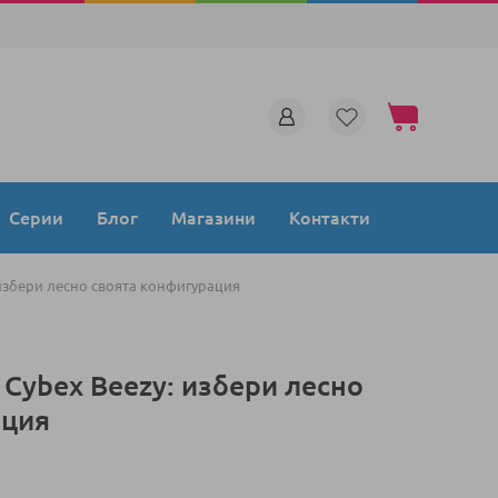
Моята количка
Серии
Блог
Магазини
Контакти
избери лесно своята конфигурация
Cybex Beezy: избери лесно
ация