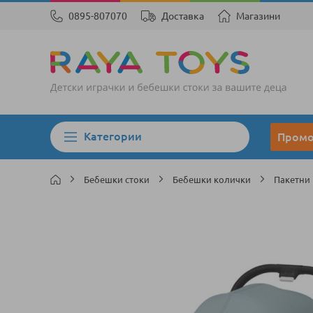
0895-807070
Доставка
Магазини
Категории
Пром
Бебешки стоки
Бебешки колички
Пакетни
Преминете
към
края
на
галерията
на