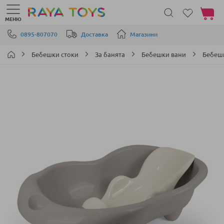
Моята 
МЕНЮ
Прескачане към съдържанието
0895-807070
Доставка
Магазини
Бебешки стоки
За банята
Бебешки вани
Бебеш
Преминете
към
края
на
галерията
на
изображенията