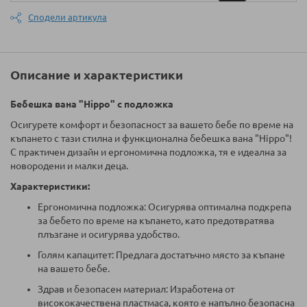
Сподели артикула
Описание и характеристики
Бебешка вана "Hippo" с подложка
Осигурете комфорт и безопасност за вашето бебе по време на
къпането с тази стилна и функционална бебешка вана "Hippo"!
С практичен дизайн и ергономична подложка, тя е идеална за
новородени и малки деца.
Характеристики:
Ергономична подложка: Осигурява оптимална подкрепа
за бебето по време на къпането, като предотвратява
плъзгане и осигурява удобство.
Голям капацитет: Предлага достатъчно място за къпане
на вашето бебе.
Здрав и безопасен материал: Изработена от
висококачествена пластмаса, която е напълно безопасна