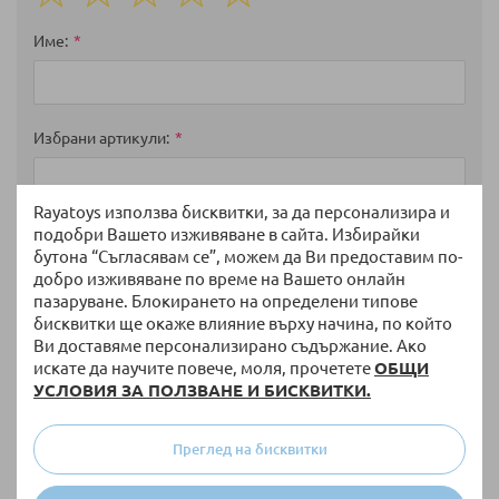
1
2
3
4
5
star
stars
stars
stars
stars
Име
Избрани артикули
Rayatoys използва бисквитки, за да персонализира и
подобри Вашето изживяване в сайта. Избирайки
Мнение
бутона “Съгласявам се”, можем да Ви предоставим по-
добро изживяване по време на Вашето онлайн
пазаруване. Блокирането на определени типове
бисквитки ще окаже влияние върху начина, по който
Ви доставяме персонализирано съдържание. Ако
искате да научите повече, моля, прочетете
ОБЩИ
УСЛОВИЯ ЗА ПОЛЗВАНЕ И БИСКВИТКИ.
Преглед на бисквитки
Изпратете