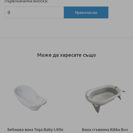
Първоначална вноска:
Преизчисли
Може да харесате също
Бебешка вана Tega Baby Little
Вана сгъваема Kikka Boo Fo