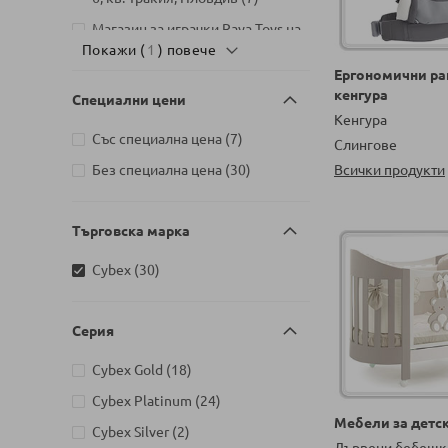
Магазин за играчки Raya Toys на
артикул
Покажи (
бул. България 110, София
1
) повече
1
Ергономични ра
Бебешки магазин Raya Baby
кенгура
Специални цени
Premium на бул. България 110,
Кенгура
артикули
София
29
артикули
Със специална цена
7
Слингове
Детски магазин на Шипченски
артикули
Без специална цена
30
Всички продукти
проход 18, Гео Милев, София
артикули
16
Детски магазин на бул. Черни
Търговска марка
артикули
връх 26, София
27
артикули
Cybex
30
Детски магазин на ул.
Йерусалим, бл. 47В, жк. Младост
артикули
1
18
Серия
артикули
Cybex Gold
18
артикули
Cybex Platinum
24
Мебели за детск
артикули
Cybex Silver
2
Дървени бебешк