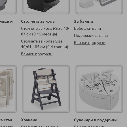
ници и
Столчета за кола
За банята
Столчета за кола i-Size 40-
Бебешки вани
87 см (0-15 месеца)
Подложки за вана
Столчета за кола i-Size
Всички продукти
40/61-105 см (0-4 години)
Всички продукти
а стая
Хранене
Сувенири и подаръци
и легла
Столчета за хранене
Всички продукти