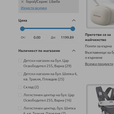
Герой/Серия
Libelle
Изчисти всички
Цена
Приготви се за
От:
До:
майчинство
Помпи за кърма
Наличност по магазини
Възглавници за 
и кърмене
Детски магазин на бул. Цар
Всички продукти
артикули
Освободител 255, Варна
29
Детски магазин на бул. Шипка 6,
артикули
кв. Тракия, Пловдив
25
артикули
Склад
2
Логистичен център на бул. Цар
артикули
Освободител 255, Варна
16
Логистичен център, бул. Шипка
артикули
6, кв. Тракия, Пловдив
7