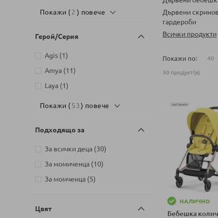
Дървени скринов
Покажи (
2
) повече
гардероби
Всички продукти
Герой/Серия
артикул
Agis
1
Покажи по
артикули
Amya
11
30
продукт(а)
артикул
Laya
1
Покажи (
53
) повече
Подходящо за
артикули
За всички деца
30
артикули
За момиченца
10
артикули
За момченца
5
НАЛИЧНО
Цвят
Бебешка колич