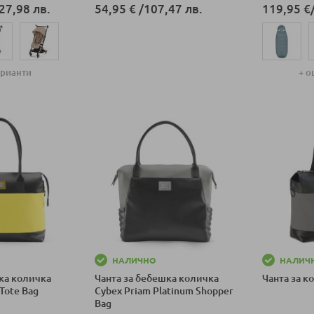
27,98 лв.
54,95 €
/
107,47 лв.
119,95 €
Добави в количка
арианти
+ о
ка
Добави в к
НАЛИЧНО
НАЛИЧ
ка количка
Чанта за бебешка количка
Чанта за к
Tote Bag
Cybex Priam Platinum Shopper
Bag