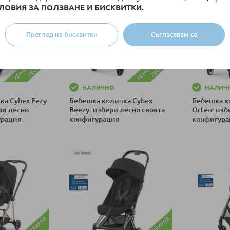
ЛОВИЯ ЗА ПОЛЗВАНЕ И БИСКВИТКИ.
Преглед на бисквитки
Съгласявам се
НАЛИЧНО
НАЛИЧ
ка Cybex Eezy
Бебешка количка Cybex
Бебешка к
ери лесно
Beezy: избери лесно своята
Orfeo: изб
урация
конфигурация
конфигура
ка
Добави в количка
Добави в к