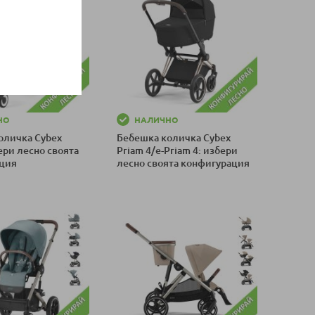
НО
НАЛИЧНО
оличка Cybex
Бебешка количка Cybex
ери лесно своята
Priam 4/e-Priam 4: избери
ция
лесно своята конфигурация
оличка
Добави в количка