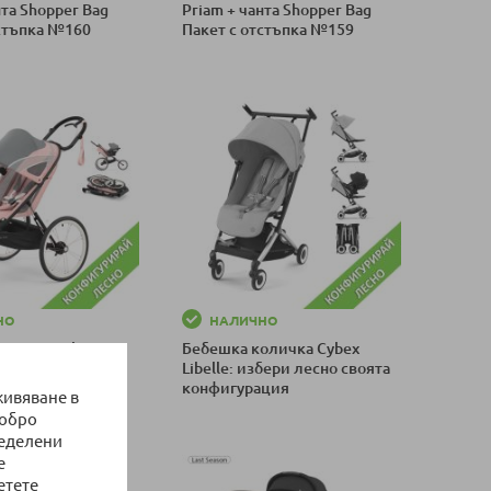
нта Shopper Bag
Priam + чанта Shopper Bag
тстъпка №160
Пакет с отстъпка №159
оличка
Добави в количка
НО
НАЛИЧНО
личка Cybex Avi:
Бебешка количка Cybex
сно своята
Libelle: избери лесно своята
ция
конфигурация
живяване в
добро
оличка
Добави в количка
ределени
е
етете