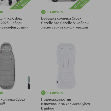
НО
НАЛИЧНО
оличка Cybex
Бебешка количка Cybex
x 2025: избери
Gazelle S/e-Gazelle S: избери
ята конфигурация
лесно своята конфигурация
оличка
Добави в количка
НО
НАЛИЧНО
 количка Cybex
Подложка против
uff
изпотяване за количка Cybex
Bamboo