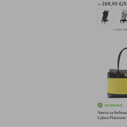
269,95 €
/
5
от
+ още в
Добави в колич
More
НАЛИЧНО
Чанта за бебеш
Cybex Platinum 