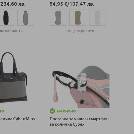
/
234,60 лв.
54,95 €
/
107,47 лв.
ще варианти
+ още варианти
оличка
Добави в количка
НО
НАЛИЧНО
оличка Cybex Mios
Поставка за чаша и смартфон
за количка Cybex