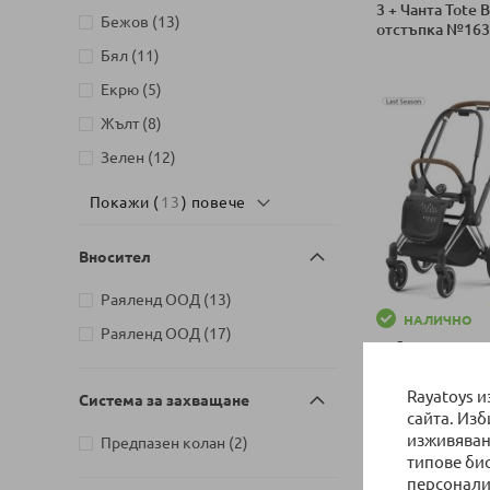
3 + Чанта Tote 
артикули
Бежов
13
отстъпка №163
артикули
Бял
11
Добави в колич
артикули
Екрю
5
артикули
Жълт
8
артикули
Зелен
12
Покажи (
13
) повече
Вносител
артикули
Раяленд ООД
13
НАЛИЧНО
артикули
Раяленд ООД
17
Бебешка колич
Priam + чанта T
с отстъпка №1
Rayatoys 
Система за захващане
сайта. Из
Добави в колич
изживяван
артикули
Предпазен колан
2
типове би
персонали