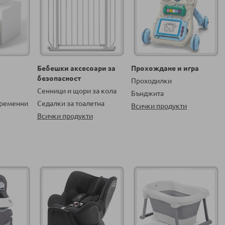
Бебешки аксесоари за
Прохождане и игра
безопасност
Проходилки
Сенници и щори за кола
Бънджита
бременни
Седалки за тоалетна
Всички продукти
Всички продукти