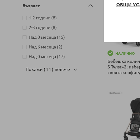
ОБЩИ УС
Възраст
артикули
1-2 години
8
артикули
2-3 години
8
артикули
Над 0 месеца
15
артикули
Над 6 месеца
2
НАЛИЧНО
артикули
Над 0 месеца
17
Бебешка колич
S Twist+2: изб
Покажи (
11
) повече
своята конфиг
Добави в колич