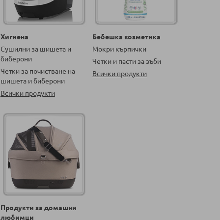
Хигиена
Бебешка козметика
Сушилни за шишета и
Мокри кърпички
биберони
Четки и пасти за зъби
Четки за почистване на
Всички продукти
шишета и биберони
Всички продукти
Продукти за домашни
любимци