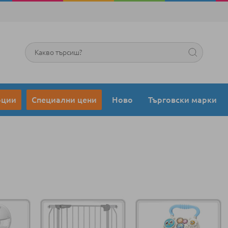
Търсене
оции
Специални цени
Ново
Търговски марки