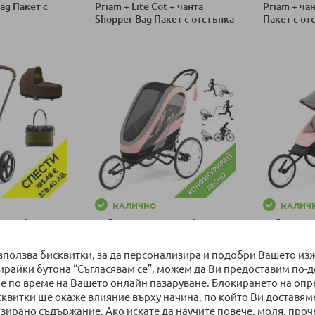
Bag Пакет с
Priam + Lite Cot + чанта
Priam + ча
Shopper Bag Пакет с отстъпка
Пакет с о
№161
ка
Добави в количка
Добави в к
НАЛИЧНО
НАЛИЧ
ка Cybex
Бебешка количка Cybex
Бебешка ко
ote Bag Пакет
Zeno: избери лесно своята
избери ле
57
конфигурация
конфигура
използва бисквитки, за да персонализира и подобри Вашето из
бирайки бутона “Съгласявам се”, можем да Ви предоставим по-
ка
Добави в количка
Добави в к
е по време на Вашето онлайн пазаруване. Блокирането на оп
сквитки ще окаже влияние върху начина, по който Ви доставям
зирано съдържание. Ако искате да научите повече, моля, проч