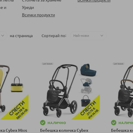
е и
Уреди
Всички продукти
на страница
Сортирай по
НАЛИЧНО
НАЛИЧ
ка Cybex Mios
Бебешка количка Cybex
Бебешка к