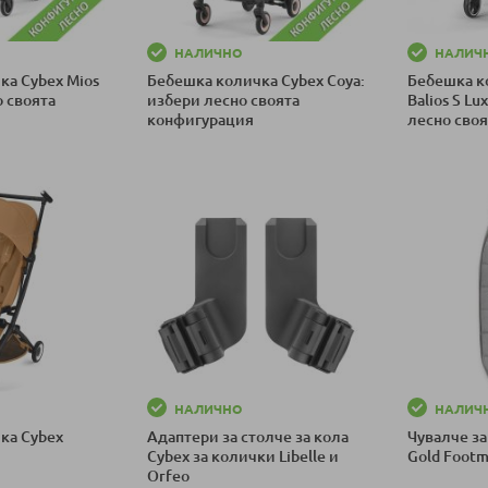
НАЛИЧНО
НАЛИЧ
ка Cybex Mios
Бебешка количка Cybex Coya:
Бебешка к
о своята
избери лесно своята
Balios S Lu
конфигурация
лесно сво
ка
Добави в количка
Добави в к
НАЛИЧНО
НАЛИЧ
ка Cybex
Адаптери за столче за кола
Чувалче за
Cybex за колички Libelle и
Gold Footm
Orfeo