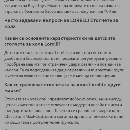
магазина на Raya Toys. Можете да поръчате от всяка точка на
страната с безплатна бърза доставка за покупки над 100 лв.
Често задавани въпроси за LORELLI Столчета за
кола
Какви са основните характеристики на детските
столчета за кола Lorelli?
Детските столчета за кола Lorelli са известни със своето
удобство и безопасност, като предлагат регулируеми ремъци,
подобрена защита при страничен удар и различни позиции за
наклон. Те са подходящи за деца от различни възрастови групи
и често включват лесно сваляща се и миеща се тапицерия.
Как се сравняват столчетата за кола Lorelli с други
марки?
Столчета за кола Lorelli предлагат добро съотношение между
цена и качество, като се отличават с модерен дизайн и високи
стандарти за безопасност. Те често се сравняват с марки като
Chicco или Maxi-Cosi, които могат да предлагат по-високи цени,
но също така и допълнителни функции.