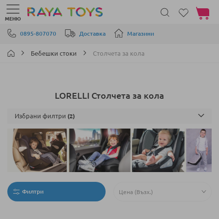
Моята 
МЕНЮ
Прескачане към съдържанието
0895-807070
Доставка
Магазини
Бебешки стоки
Столчета за кола
LORELLI Столчета за кола
Избрани филтри
Филтри