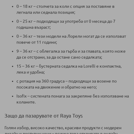
0 – 18 кг – столчета за коли с опция за поставяне в
легнала или седнала позиция;
0 – 25 кг – подходящи за употреба от 0 месеца до 7
годишна възраст;
0 – 36 кг – тези модели на Лорели могат да се използват
повече от 11 години;
9 – 36 кг – с облегалка за гърба и за главата, която може
да се отстрани, за да остане само седалката;
15 – 36 кг – бустерната седалка на Lorelli е компактна,
лека и удобна;
с ротация на 360 градуса – подходящи за возене по
посоката на движение и обратно на него;
Isofix – системата помага за закрепяне без използване на
коланите.
Защо да пазарувате от Raya Toys
Голям избор, високо качество, красиви продукти с модерен
дизайн и достъпни цени – всичко това откривате в онлайн