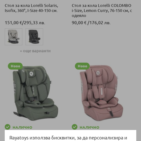
Стол за кола Lorelli Solaris,
Стол за кола Lorelli COLOMBO
Isofix, 360°, I-Size 40-150 см.
i-Size, Lemon Curry, 76-150 см, с
одеяло
151,00 €
/
295,33 лв.
90,00 €
/
176,02 лв.
+ още варианти
Ново
Ново
НАЛИЧНО
НАЛИЧНО
Стол за кола Lorelli Rio, Isofix,
Стол за кола Lorelli Adventure,
Rayatoys използва бисквитки, за да персонализира и
i-Size 76-150 см.
Isofix, i-Size 76-150 см.