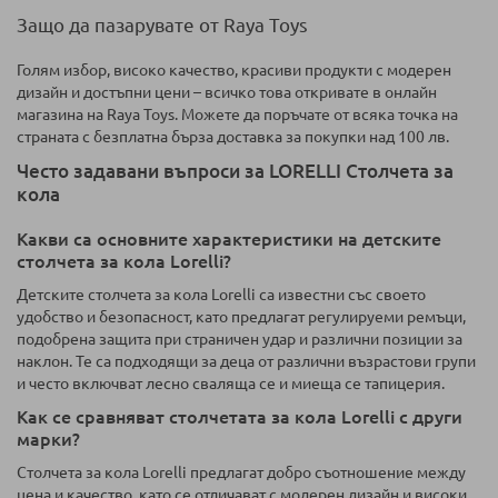
Защо да пазарувате от Raya Toys
Голям избор, високо качество, красиви продукти с модерен
дизайн и достъпни цени – всичко това откривате в онлайн
магазина на Raya Toys. Можете да поръчате от всяка точка на
страната с безплатна бърза доставка за покупки над 100 лв.
Често задавани въпроси за LORELLI Столчета за
кола
Какви са основните характеристики на детските
столчета за кола Lorelli?
Детските столчета за кола Lorelli са известни със своето
удобство и безопасност, като предлагат регулируеми ремъци,
подобрена защита при страничен удар и различни позиции за
наклон. Те са подходящи за деца от различни възрастови групи
и често включват лесно сваляща се и миеща се тапицерия.
Как се сравняват столчетата за кола Lorelli с други
марки?
Столчета за кола Lorelli предлагат добро съотношение между
цена и качество, като се отличават с модерен дизайн и високи