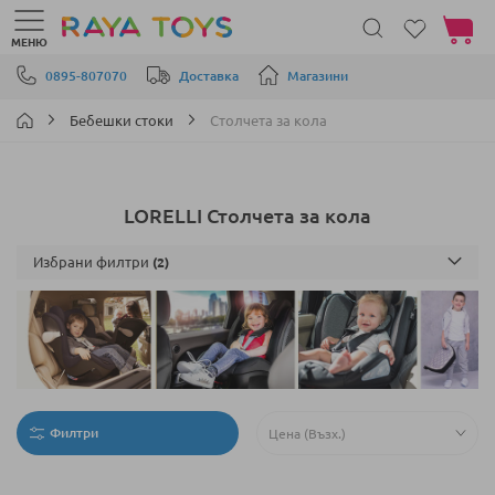
Моята 
МЕНЮ
Прескачане към съдържанието
0895-807070
Доставка
Магазини
Бебешки стоки
Столчета за кола
LORELLI Столчета за кола
Избрани филтри
Филтри