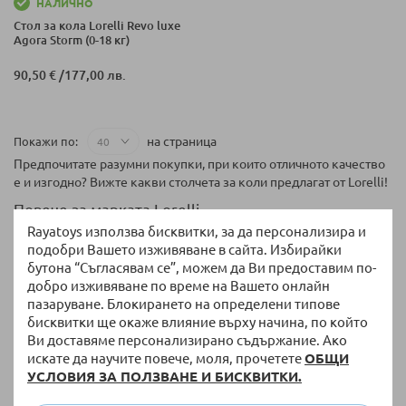
НАЛИЧНО
Стол за кола Lorelli Revo luxe
Agora Storm (0-18 кг)
90,50 €
/
177,00 лв.
на страница
Покажи по
Предпочитате разумни покупки, при които отличното качество
е и изгодно? Вижте какви столчета за коли предлагат от Lorelli!
Повече за марката Lorelli
Rayatoys използва бисквитки, за да персонализира и
Лорели е една от най-популярните у нас компании за
подобри Вашето изживяване в сайта. Избирайки
производство на детски и бебешки продукти. Повече от 20
бутона “Съгласявам се”, можем да Ви предоставим по-
години брандът е неотлъчно до българските родители,
добро изживяване по време на Вашето онлайн
помагайки им да осигурят най-добрата грижа за своите
пазаруване. Блокирането на определени типове
малчугани. Продуктите на Lorelli се предлагат в над 50 държави
бисквитки ще окаже влияние върху начина, по който
в Англия, Франция, Италия, Белгия, Турция и много други.
Ви доставяме персонализирано съдържание. Ако
искате да научите повече, моля, прочетете
ОБЩИ
Столчетата за коли представляват една от най-широките
УСЛОВИЯ ЗА ПОЛЗВАНЕ И БИСКВИТКИ.
продуктови категории на Лорели. Марката разработва богато
разнообразие от модели, предлагайки максимално