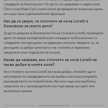
стандарти за безопасност. Те често се сравняват с марки като
Chicco или Maxi-Cosi, които могат да предлагат по-високи цени,
но също така и допълнителни функции.
Как да се уверя, че столчето за кола Lorelli е
безопасно за моето дете?
За да се уверите в безопасността на столчето Lorelli, проверете
дали отговаря на европейските стандарти за безопасност и
следвайте инструкциите за правилен монтаж. Уверете се, че
ремъците са добре затегнати и че столчето е правилно
закрепено към седалката на колата.
Какво да направя, ако столчето за кола Lorelli не
пасва добре в моята кола?
Ако столчето за кола Lorelli не пасва добре, опитайте да го
регулирате по предвидените настройки или консултирайте
ръководството за потребителя. Ако все още има проблем,
свържете се с производителя или търговеца за съвет или
възможна замяна.