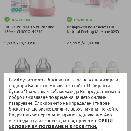
НАЛИЧНО
НАЛИЧНО
Шише PERFECT5 PP силикон
Подаръчен комплект CHICCO
150мл CHICCO N0258
Natural Feeling Момиче 0253
9,97 €
/
19,50 лв.
22,45 €
/
43,91 лв.
Rayatoys използва бисквитки, за да персонализира и
подобри Вашето изживяване в сайта. Избирайки
бутона “Съгласявам се”, можем да Ви предоставим по-
добро изживяване по време на Вашето онлайн
пазаруване. Блокирането на определени типове
бисквитки ще окаже влияние върху начина, по който
Ви доставяме персонализирано съдържание. Ако
НАЛИЧНО
НАЛИЧНО
искате да научите повече, моля, прочетете
ОБЩИ
Комплект шишета МАМ Easy
Комплект шишета MAM Easy
УСЛОВИЯ ЗА ПОЛЗВАНЕ И БИСКВИТКИ.
Active Bottle 330ml 2бр.
Start Anti-Colic Bottle 260ml
3бр.