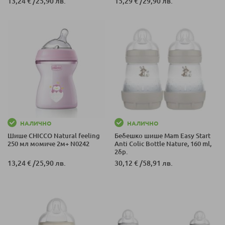
13,24 €
/
25,90 лв.
15,29 €
/
29,90 лв.
НАЛИЧНО
НАЛИЧНО
Шише CHICCO Natural feeling
Бебешко шише Mam Easy Start
250 мл момиче 2м+ N0242
Anti Colic Bottle Nature, 160 ml,
2бр.
13,24 €
/
25,90 лв.
30,12 €
/
58,91 лв.