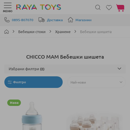
Моята 
МЕНЮ
Прескачане към съдържанието
0895-807070
Доставка
Магазини
Бебешки стоки
Хранене
Бебешки шишета
CHICCO MAM Бебешки шишета
Избрани филтри
Филтри
Ново