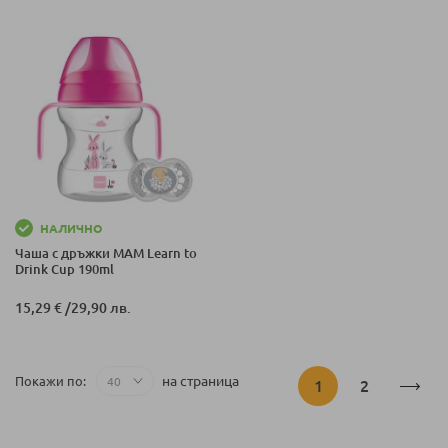
НАЛИЧНО
Чаша с дръжки MAM Learn to
Drink Cup 190ml
15,29 €
/
29,90 лв.
Страница
на страница
Покажи по
В
Страница
1
2
момента