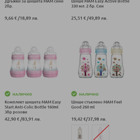
Дръжки за шишета MAM сини
Шише MAM Easy Active Bottle
2бр.
330 мл. 2 бр. Син
9,66 €
/
18,89 лв.
25,51 €
/
49,89 лв.
НАЛИЧНО
НАЛИЧНО
Комплект шишета MAM Easy
Шише стъклено MAM Feel
Start Anti-Colic Bottle 160ml
Good 260 ml
3бр розови
42,90 €
/
83,91 лв.
19,42 €
/
37,98 лв.