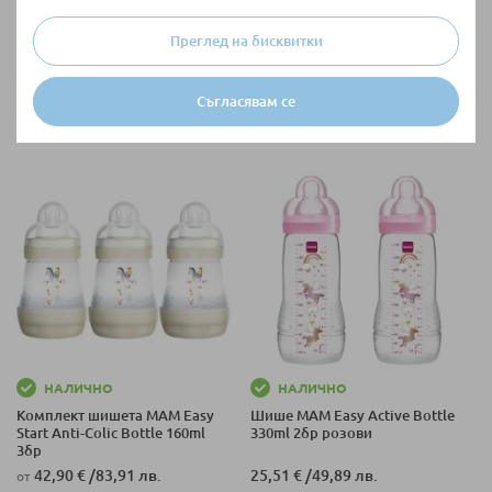
25,51 €
/
49,89 лв.
42,39 €
/
82,91 лв.
от
Преглед на бисквитки
Съгласявам се
+ още варианти
НАЛИЧНО
НАЛИЧНО
Комплект шишета MAM Easy
Шише MAM Easy Active Bottle
Start Anti-Colic Bottle 160ml
330ml 2бр розови
3бр
42,90 €
/
83,91 лв.
25,51 €
/
49,89 лв.
от